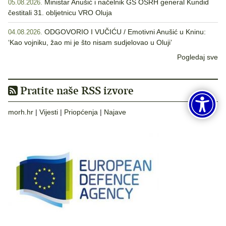
Ministar Anušić i načelnik GS OSRH general Kundid
05.08.2026.
čestitali 31. obljetnicu VRO Oluja
ODGOVORIO I VUČIĆU / Emotivni Anušić u Kninu:
04.08.2026.
‘Kao vojniku, žao mi je što nisam sudjelovao u Oluji’
Pogledaj sve
Pratite naše RSS izvore
morh.hr
|
Vijesti
|
Priopćenja
|
Najave