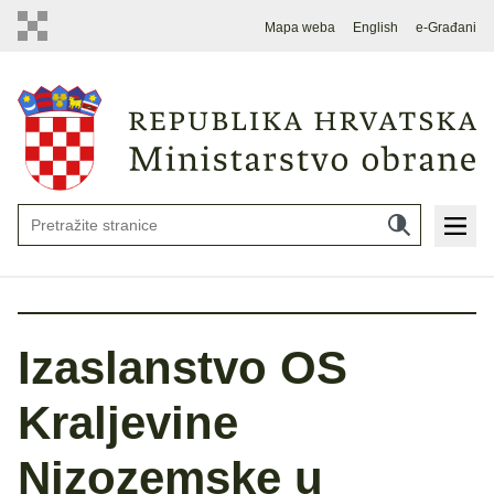
Mapa weba
English
e-Građani
Izaslanstvo OS
Kraljevine
Nizozemske u