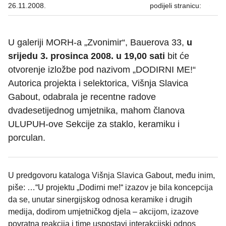
26.11.2008.
podijeli stranicu:
U galeriji MORH-a „Zvonimir“, Bauerova 33,
u
srijedu 3. prosinca 2008. u 19,00 sati
bit će
otvorenje izložbe pod nazivom „DODIRNI ME!“
Autorica projekta i selektorica, Višnja Slavica
Gabout, odabrala je recentne radove
dvadesetijednog umjetnika, mahom članova
ULUPUH-ove Sekcije za staklo, keramiku i
porculan.
U predgovoru kataloga Višnja Slavica Gabout, među inim,
piše: …“U projektu „Dodirni me!“ izazov je bila koncepcija
da se, unutar sinergijskog odnosa keramike i drugih
medija, dodirom umjetničkog djela – akcijom, izazove
povratna reakcija i time uspostavi interakcijski odnos