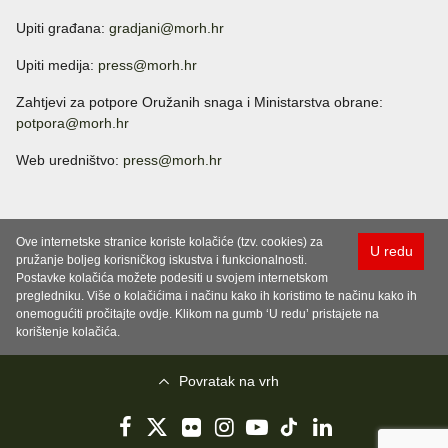
Upiti građana:
gradjani@morh.hr
Upiti medija:
press@morh.hr
Zahtjevi za potpore Oružanih snaga i Ministarstva obrane:
potpora@morh.hr
Web uredništvo:
press@morh.hr
Ove internetske stranice koriste kolačiće (tzv. cookies) za
U redu
pružanje boljeg korisničkog iskustva i funkcionalnosti.
Postavke kolačića možete podesiti u svojem internetskom
pregledniku. Više o kolačićima i načinu kako ih koristimo te načinu kako ih
onemogućiti pročitajte ovdje. Klikom na gumb ‘U redu’ pristajete na
korištenje kolačića.
Povratak na vrh