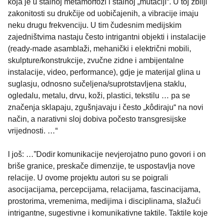
koja je u stalnoj metamorfozi i stalnoj „mutaciji“. U toj zbilji
zakonitosti su drukčije od uobičajenih, a vibracije imaju
neku drugu frekvenciju. U tim čudesnim medijskim
zajedništvima nastaju često intrigantni objekti i instalacije
(ready-made asamblaži, mehanički i električni mobili,
skulpture/konstrukcije, zvučne zidne i ambijentalne
instalacije, video, performance), gdje je materijal glina u
suglasju, odnosno sučeljena/suprotstavljena staklu,
ogledalu, metalu, drvu, koži, plastici, tekstilu … pa se
značenja sklapaju, zgušnjavaju i često „kôdiraju“ na novi
način, a narativni sloj dobiva počesto transgresijske
vrijednosti. …“
I još: …”Dodir komunikacije nevjerojatno puno govori i on
briše granice, preskače dimenzije, te uspostavlja nove
relacije. U ovome projektu autori su se poigrali
asocijacijama, percepcijama, relacijama, fascinacijama,
prostorima, vremenima, medijima i disciplinama, slažući
intrigantne, sugestivne i komunikativne taktile. Taktile koje