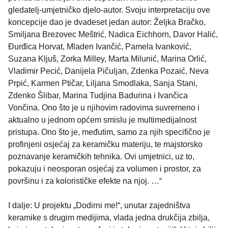
gledatelj-umjetničko djelo-autor. Svoju interpretaciju ove
koncepcije dao je dvadeset jedan autor: Željka Bračko,
Smiljana Brezovec Meštrić, Nadica Eichhorn, Davor Halić,
Đurđica Horvat, Mladen Ivančić, Pamela Ivanković,
Suzana Kljuš, Zorka Milley, Marta Milunić, Marina Orlić,
Vladimir Pecić, Danijela Pičuljan, Zdenka Pozaić, Neva
Prpić, Karmen Ptičar, Liljana Smodlaka, Sanja Stani,
Zdenko Šlibar, Marina Tudjina Badurina i Ivančica
Vončina. Ono što je u njihovim radovima suvremeno i
aktualno u jednom općem smislu je multimedijalnost
pristupa. Ono što je, međutim, samo za njih specifično je
profinjeni osjećaj za keramičku materiju, te majstorsko
poznavanje keramičkih tehnika. Ovi umjetnici, uz to,
pokazuju i neosporan osjećaj za volumen i prostor, za
površinu i za kolorističke efekte na njoj. …“
I dalje: U projektu „Dodirni me!“, unutar zajedništva
keramike s drugim medijima, vlada jedna drukčija zbilja,