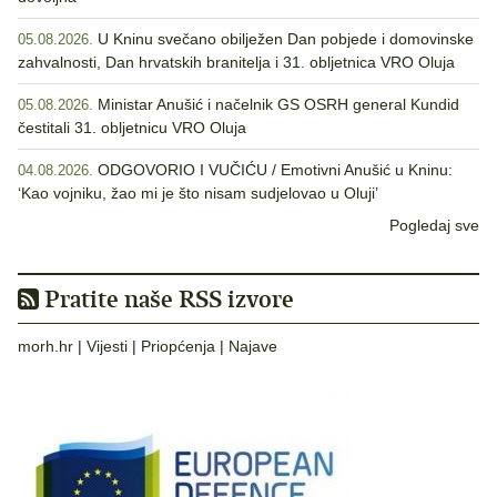
U Kninu svečano obilježen Dan pobjede i domovinske
05.08.2026.
zahvalnosti, Dan hrvatskih branitelja i 31. obljetnica VRO Oluja
Ministar Anušić i načelnik GS OSRH general Kundid
05.08.2026.
čestitali 31. obljetnicu VRO Oluja
ODGOVORIO I VUČIĆU / Emotivni Anušić u Kninu:
04.08.2026.
‘Kao vojniku, žao mi je što nisam sudjelovao u Oluji’
Pogledaj sve
Pratite naše RSS izvore
morh.hr
|
Vijesti
|
Priopćenja
|
Najave