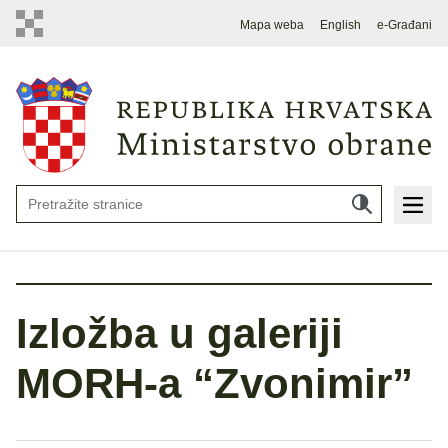
Mapa weba
English
e-Građani
Izložba u galeriji
MORH-a “Zvonimir”