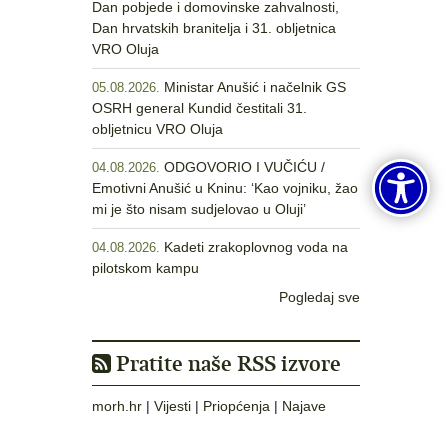
Dan pobjede i domovinske zahvalnosti,
Dan hrvatskih branitelja i 31. obljetnica
VRO Oluja
Ministar Anušić i načelnik GS
05.08.2026.
OSRH general Kundid čestitali 31.
obljetnicu VRO Oluja
ODGOVORIO I VUČIĆU /
04.08.2026.
Emotivni Anušić u Kninu: ‘Kao vojniku, žao
mi je što nisam sudjelovao u Oluji’
Kadeti zrakoplovnog voda na
04.08.2026.
pilotskom kampu
Pogledaj sve
Pratite naše RSS izvore
morh.hr
|
Vijesti
|
Priopćenja
|
Najave