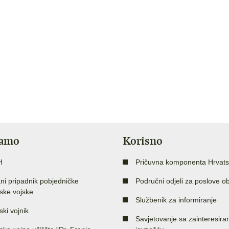
jamo
Korisno
H
Pričuvna komponenta Hrvats
ni pripadnik pobjedničke
Područni odjeli za poslove o
ske vojske
Službenik za informiranje
ski vojnik
Savjetovanje sa zainteresir