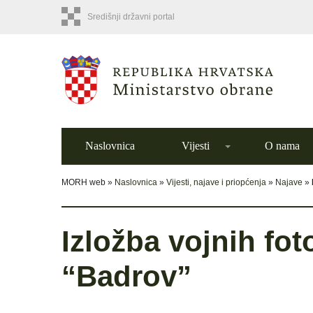
Središnji državni portal
Naslovnica
Vijesti
O nama
MORH web »
Naslovnica
»
Vijesti, najave i priopćenja
»
Najave
»
Izložba vojnih foto
“Badrov”