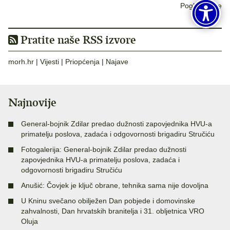
Pogledaj sve
Pratite naše RSS izvore
morh.hr
|
Vijesti
|
Priopćenja
|
Najave
Najnovije
General-bojnik Zdilar predao dužnosti zapovjednika HVU-a
primatelju poslova, zadaća i odgovornosti brigadiru Stručiću
Fotogalerija: General-bojnik Zdilar predao dužnosti
zapovjednika HVU-a primatelju poslova, zadaća i
odgovornosti brigadiru Stručiću
Anušić: Čovjek je ključ obrane, tehnika sama nije dovoljna
U Kninu svečano obilježen Dan pobjede i domovinske
zahvalnosti, Dan hrvatskih branitelja i 31. obljetnica VRO
Oluja