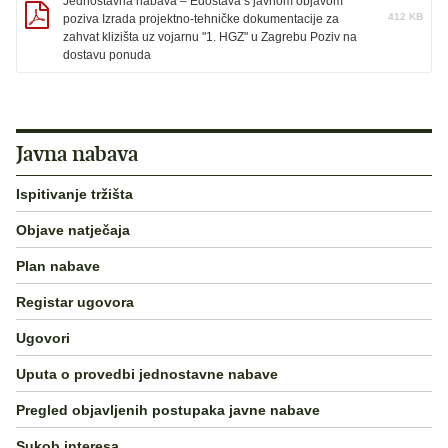
Jednostavna nabava – Edostava s javnom objavom
412 KB
poziva Izrada projektno-tehničke dokumentacije za
zahvat klizišta uz vojarnu "1. HGZ" u Zagrebu Poziv na
dostavu ponuda
Javna nabava
Ispitivanje tržišta
Objave natječaja
Plan nabave
Registar ugovora
Ugovori
Uputa o provedbi jednostavne nabave
Pregled objavljenih postupaka javne nabave
Sukob interesa