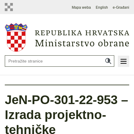
Mapa weba
English
e-Građani
JeN-PO-301-22-953 –
Izrada projektno-
tehničke