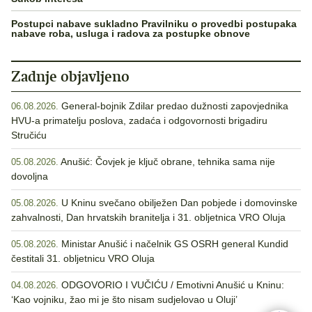
Postupci nabave sukladno Pravilniku o provedbi postupaka
nabave roba, usluga i radova za postupke obnove
Zadnje objavljeno
General-bojnik Zdilar predao dužnosti zapovjednika
06.08.2026.
HVU-a primatelju poslova, zadaća i odgovornosti brigadiru
Stručiću
Anušić: Čovjek je ključ obrane, tehnika sama nije
05.08.2026.
dovoljna
U Kninu svečano obilježen Dan pobjede i domovinske
05.08.2026.
zahvalnosti, Dan hrvatskih branitelja i 31. obljetnica VRO Oluja
Ministar Anušić i načelnik GS OSRH general Kundid
05.08.2026.
čestitali 31. obljetnicu VRO Oluja
ODGOVORIO I VUČIĆU / Emotivni Anušić u Kninu:
04.08.2026.
‘Kao vojniku, žao mi je što nisam sudjelovao u Oluji’