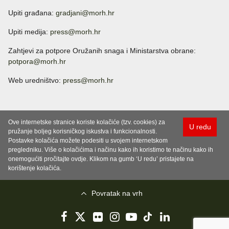
Upiti građana:
gradjani@morh.hr
Upiti medija:
press@morh.hr
Zahtjevi za potpore Oružanih snaga i Ministarstva obrane:
potpora@morh.hr
Web uredništvo:
press@morh.hr
Ove internetske stranice koriste kolačiće (tzv. cookies) za
U redu
pružanje boljeg korisničkog iskustva i funkcionalnosti.
Postavke kolačića možete podesiti u svojem internetskom
pregledniku. Više o kolačićima i načinu kako ih koristimo te načinu kako ih
onemogućiti pročitajte ovdje. Klikom na gumb ‘U redu’ pristajete na
korištenje kolačića.
Povratak na vrh