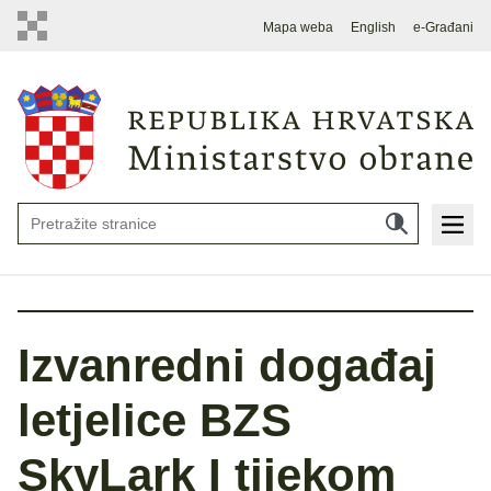
Mapa weba
English
e-Građani
Izvanredni događaj
letjelice BZS
SkyLark I tijekom