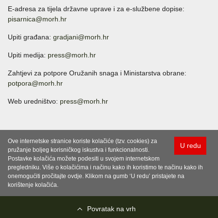
E-adresa za tijela državne uprave i za e-službene dopise:
pisarnica@morh.hr
Upiti građana:
gradjani@morh.hr
Upiti medija:
press@morh.hr
Zahtjevi za potpore Oružanih snaga i Ministarstva obrane:
potpora@morh.hr
Web uredništvo:
press@morh.hr
Ove internetske stranice koriste kolačiće (tzv. cookies) za
U redu
pružanje boljeg korisničkog iskustva i funkcionalnosti.
Postavke kolačića možete podesiti u svojem internetskom
pregledniku. Više o kolačićima i načinu kako ih koristimo te načinu kako ih
onemogućiti pročitajte ovdje. Klikom na gumb ‘U redu’ pristajete na
korištenje kolačića.
Povratak na vrh