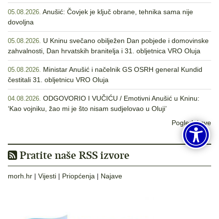
Anušić: Čovjek je ključ obrane, tehnika sama nije
05.08.2026.
dovoljna
U Kninu svečano obilježen Dan pobjede i domovinske
05.08.2026.
zahvalnosti, Dan hrvatskih branitelja i 31. obljetnica VRO Oluja
Ministar Anušić i načelnik GS OSRH general Kundid
05.08.2026.
čestitali 31. obljetnicu VRO Oluja
ODGOVORIO I VUČIĆU / Emotivni Anušić u Kninu:
04.08.2026.
‘Kao vojniku, žao mi je što nisam sudjelovao u Oluji’
Pogledaj sve
Pratite naše RSS izvore
morh.hr
|
Vijesti
|
Priopćenja
|
Najave