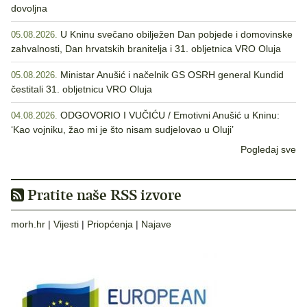
dovoljna
U Kninu svečano obilježen Dan pobjede i domovinske
05.08.2026.
zahvalnosti, Dan hrvatskih branitelja i 31. obljetnica VRO Oluja
Ministar Anušić i načelnik GS OSRH general Kundid
05.08.2026.
čestitali 31. obljetnicu VRO Oluja
ODGOVORIO I VUČIĆU / Emotivni Anušić u Kninu:
04.08.2026.
‘Kao vojniku, žao mi je što nisam sudjelovao u Oluji’
Pogledaj sve
Pratite naše RSS izvore
morh.hr
|
Vijesti
|
Priopćenja
|
Najave