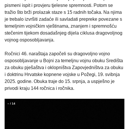
pismeni ispit i provjeru tjelesne spremnosti. Potom se
tražio što brži prolazak staze s 15 radnih točaka. Na njima
je trebalo izvršiti zadaće ili savladati prepreke povezane s
temeljnim vojničkim vještinama, znanjem i spremnošću
stečenim tijekom dosadašnjeg dijela ciklusa dragovoljnog
vojnog osposobljavanja.
Ročnici 46. naraštaja započeli su dragovoljno vojno
osposobljavanje u Bojni za temeljnu vojnu obuku Središta
za obuku pješaštva i oklopništva Zapovjedništva za obuku
i doktrinu Hrvatske kopnene vojske u Požegi, 19. svibnja
2025. godine. Obuka traje do 15. srpnja, a uspješno je
privodi kraju 144 ročnica i ročnika.
–
/
14