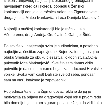
Nakon zahtjevnog natjecanja, praćenog gromoglasnim
navijanjem kolegica i kolega, pobjedu u ženskoj
konkurenciji odnijela je ročnica Valentina Žigmundovac,
druga je bila Matea Ivanković, a treća Danijela Marasović.
Najbolji u muškoj konkurenciji bio je ročnik Luka
Ašenbrener, drugi Andrija Grdić a treći Gabrijel Širić.
Po završetku natjecanja svim je sudionicima, a posebno
najboljima, čestitao zapovjednik Bojne za temeljnu vojnu
obuku Središta za obuku pješaštva i oklopništva ZOD-a
pukovnik Ivica Markanjević. “Sve što sam danas vidio
potvrdilo je da se ne moramo bojati za budućnost Hrvatske
vojske. Svaka vam čast! Dali ste sve od sebe, ponosan
sam na vas”, istaknuo je zapovjednik.
Pobjednica Valentina Žigmundovac rekla je da joj je
motivacija za prijavu na dragovoljni vojni rok u prvom redu
bila domoljublje, potom siguran posao te želja da vidi kako