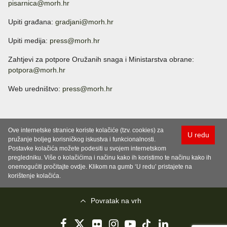
pisarnica@morh.hr
Upiti građana:
gradjani@morh.hr
Upiti medija:
press@morh.hr
Zahtjevi za potpore Oružanih snaga i Ministarstva obrane:
potpora@morh.hr
Web uredništvo:
press@morh.hr
Ove internetske stranice koriste kolačiće (tzv. cookies) za
U redu
pružanje boljeg korisničkog iskustva i funkcionalnosti.
Postavke kolačića možete podesiti u svojem internetskom
pregledniku. Više o kolačićima i načinu kako ih koristimo te načinu kako ih
onemogućiti pročitajte ovdje. Klikom na gumb ‘U redu’ pristajete na
korištenje kolačića.
Povratak na vrh