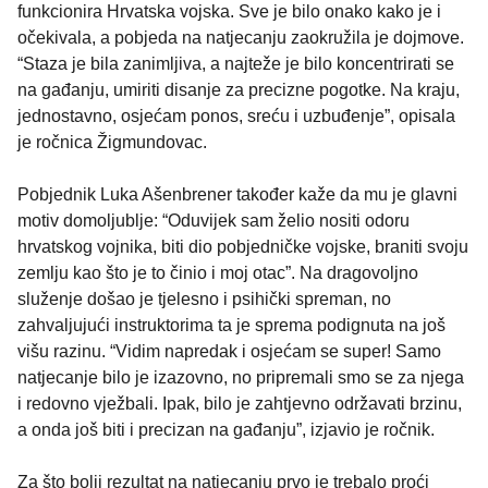
funkcionira Hrvatska vojska. Sve je bilo onako kako je i
očekivala, a pobjeda na natjecanju zaokružila je dojmove.
“Staza je bila zanimljiva, a najteže je bilo koncentrirati se
na gađanju, umiriti disanje za precizne pogotke. Na kraju,
jednostavno, osjećam ponos, sreću i uzbuđenje”, opisala
je ročnica Žigmundovac.
Pobjednik Luka Ašenbrener također kaže da mu je glavni
motiv domoljublje: “Oduvijek sam želio nositi odoru
hrvatskog vojnika, biti dio pobjedničke vojske, braniti svoju
zemlju kao što je to činio i moj otac”. Na dragovoljno
služenje došao je tjelesno i psihički spreman, no
zahvaljujući instruktorima ta je sprema podignuta na još
višu razinu. “Vidim napredak i osjećam se super! Samo
natjecanje bilo je izazovno, no pripremali smo se za njega
i redovno vježbali. Ipak, bilo je zahtjevno održavati brzinu,
a onda još biti i precizan na gađanju”, izjavio je ročnik.
Za što bolji rezultat na natjecanju prvo je trebalo proći