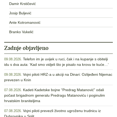
Damir Krstičević
Josip Buljević
Ante Kotromanović
Branko Vukelić
Zadnje objavljeno
Telefon im je uvijek u ruci, čak i na kupanje s obitelji
09.08.2026.
idu s dva auta: ‘Kad smo vidjeli što je pisalo na krovu te kuće…‘
Vojni piloti HRZ-a u akciji na Dinari: Ozlijeđeni Nijemac
09.08.2026.
prevezen u Knin
Kadeti Kadetske bojne “Predrag Matanović” odali
07.08.2026.
počast brigadnom generalu Predragu Matanoviću i poginulim
hrvatskim braniteljima
Vojni piloti prevezli životno ugroženu trudnicu iz
07.08.2026.
Dubrovnika u Split