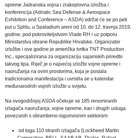
opreme Jadranska vojna i zrakoplovna izložba i
konferencija (Adriatic Sea Defense & Aerospace
Exhibition and Conference – ASDA) održat će se po peti
put u Splitu, u Spaladium areni od 10. do 12. travnja 2019.
godine, pod pokroviteljstvom Vlade RH i uz potporu
Ministarstva obrane Republike Hrvatske. Organizator
izložbe i ove godine je američka tvrtka TNT Production
Inc., specijalizirana za organizaciju sajamskih priredbi
takvog tipa. Riječ je o najvećoj izložbi vojne opreme i
naoružanja na ovim prostorima, koja je postala
tradicionalna manifestacija i uvrstila se u kalendar
međunarodnih vojnih izložbi u svijetu.
Na ovogodišnjoj ASDA očekuje se 185 renomiranih
izlagača naoružanja, vojne opreme, kao i drugih usluga
povezanih s obrambeno-sigurnosnim sektorom:
od toga 110 stranih izlagača (Lockheed Martin
Corporation, BELL, SAAB AB, Thales, Rafael,