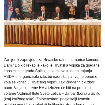
Zamjenik zapovjednika Hrvatske ratne mornarice komodor
Damir Dojkić rekao je kako je Hrvatska vojska za građane
i posjetitelje grada Splita, tijekom sva tri dana trajanja
ASDA-e, organizirala izložbu naoružanja i vojne opreme
koja se koristi u Hrvatskoj vojsci. Taktičko-tehnički zbor
naoružanja i opreme HV-a izložen će biti na prostoru
vojarne “Admiral flote Sveto Letica – Barba” (Lora) u Splitu
(kraj kružnog toka). Zainteresirani posjetitelji između
ostalog moći će razgledati helikopter Hrvatskog ratnog