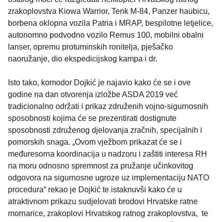
zrakoplovstva Kiowa Warrior, Tenk M-84, Panzer haubicu,
borbena oklopna vozila Patria i MRAP, bespilotne letjelice,
autonomno podvodno vozilo Remus 100, mobilni obalni
lanser, opremu protuminskih ronitelja, pješačko
naoružanje, dio ekspedicijskog kampa i dr.
Isto tako, komodor Dojkić je najavio kako će se i ove
godine na dan otvorenja izložbe ASDA 2019 već
tradicionalno održati i prikaz združenih vojno-sigurnosnih
sposobnosti kojima će se prezentirati dostignute
sposobnosti združenog djelovanja zračnih, specijalnih i
pomorskih snaga. „Ovom vježbom prikazat će se i
međuresorna koordinacija u nadzoru i zaštiti interesa RH
na moru odnosno spremnost za pružanje učinkovitog
odgovora na sigurnosne ugroze uz implementaciju NATO
procedura“ rekao je Dojkić te istaknuvši kako će u
atraktivnom prikazu sudjelovati brodovi Hrvatske ratne
mornarice, zrakoplovi Hrvatskog ratnog zrakoplovstva, te