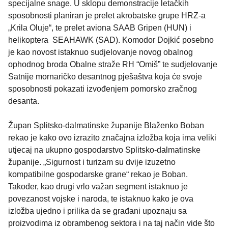
specijalne snage. U sklopu demonstracije letačkih
sposobnosti planiran je prelet akrobatske grupe HRZ-a
„Krila Oluje“, te prelet aviona SAAB Gripen (HUN) i
helikoptera SEAHAWK (SAD). Komodor Dojkić posebno
je kao novost istaknuo sudjelovanje novog obalnog
ophodnog broda Obalne straže RH “Omiš” te sudjelovanje
Satnije mornaričko desantnog pješaštva koja će svoje
sposobnosti pokazati izvođenjem pomorsko zračnog
desanta.
Župan Splitsko-dalmatinske županije Blaženko Boban
rekao je kako ovo izrazito značajna izložba koja ima veliki
utjecaj na ukupno gospodarstvo Splitsko-dalmatinske
županije. „Sigurnost i turizam su dvije izuzetno
kompatibilne gospodarske grane“ rekao je Boban.
Također, kao drugi vrlo važan segment istaknuo je
povezanost vojske i naroda, te istaknuo kako je ova
izložba ujedno i prilika da se građani upoznaju sa
proizvodima iz obrambenog sektora i na taj način vide što