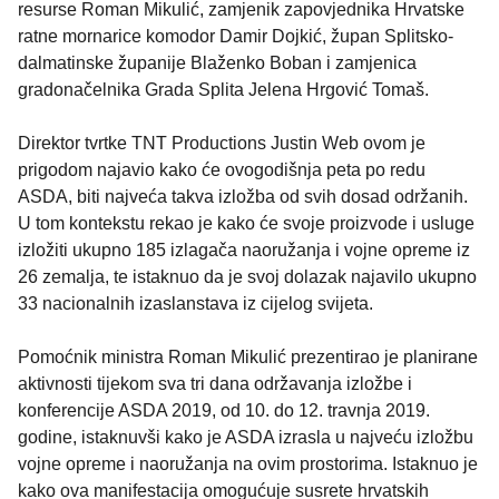
resurse Roman Mikulić, zamjenik zapovjednika Hrvatske
ratne mornarice komodor Damir Dojkić, župan Splitsko-
dalmatinske županije Blaženko Boban i zamjenica
gradonačelnika Grada Splita Jelena Hrgović Tomaš.
Direktor tvrtke TNT Productions Justin Web ovom je
prigodom najavio kako će ovogodišnja peta po redu
ASDA, biti najveća takva izložba od svih dosad održanih.
U tom kontekstu rekao je kako će svoje proizvode i usluge
izložiti ukupno 185 izlagača naoružanja i vojne opreme iz
26 zemalja, te istaknuo da je svoj dolazak najavilo ukupno
33 nacionalnih izaslanstava iz cijelog svijeta.
Pomoćnik ministra Roman Mikulić prezentirao je planirane
aktivnosti tijekom sva tri dana održavanja izložbe i
konferencije ASDA 2019, od 10. do 12. travnja 2019.
godine, istaknuvši kako je ASDA izrasla u najveću izložbu
vojne opreme i naoružanja na ovim prostorima. Istaknuo je
kako ova manifestacija omogućuje susrete hrvatskih