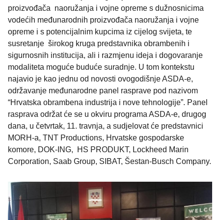
proizvođača naoružanja i vojne opreme s dužnosnicima
vodećih međunarodnih proizvođača naoružanja i vojne
opreme i s potencijalnim kupcima iz cijelog svijeta, te
susretanje širokog kruga predstavnika obrambenih i
sigurnosnih institucija, ali i razmjenu ideja i dogovaranje
modaliteta moguće buduće suradnje. U tom kontekstu
najavio je kao jednu od novosti ovogodišnje ASDA-e,
održavanje međunarodne panel rasprave pod nazivom
“Hrvatska obrambena industrija i nove tehnologije”. Panel
rasprava održat će se u okviru programa ASDA-e, drugog
dana, u četvrtak, 11. travnja, a sudjelovat će predstavnici
MORH-a, TNT Productions, Hrvatske gospodarske
komore, DOK-ING, HS PRODUKT, Lockheed Marin
Corporation, Saab Group, SIBAT, Šestan-Busch Company.