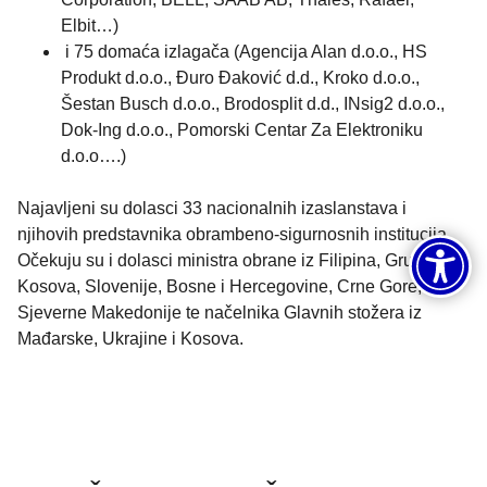
Elbit…)
i 75 domaća izlagača (Agencija Alan d.o.o., HS
Produkt d.o.o., Đuro Đaković d.d., Kroko d.o.o.,
Šestan Busch d.o.o., Brodosplit d.d., INsig2 d.o.o.,
Dok-Ing d.o.o., Pomorski Centar Za Elektroniku
d.o.o….)
Najavljeni su dolasci 33 nacionalnih izaslanstava i
njihovih predstavnika obrambeno-sigurnosnih institucija.
Očekuju su i dolasci ministra obrane iz Filipina, Gruzije,
Kosova, Slovenije, Bosne i Hercegovine, Crne Gore,
Sjeverne Makedonije te načelnika Glavnih stožera iz
Mađarske, Ukrajine i Kosova.