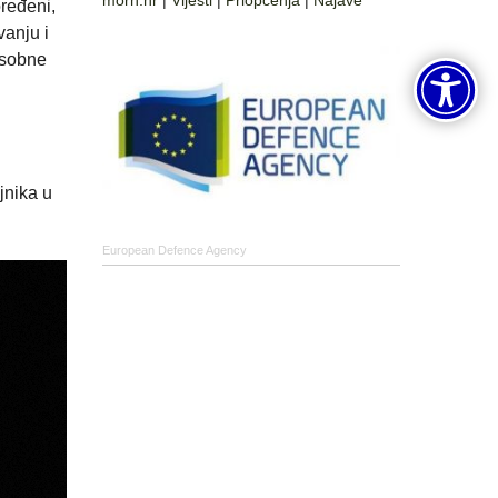
morh.hr
|
Vijesti
|
Priopćenja
|
Najave
ređeni,
vanju i
osobne
jnika u
European Defence Agency