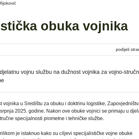
Mijoković
istička obuka vojnika
podijeli stra
djelatnu vojnu službu na dužnost vojnika za vojno-struč
be
 vojnika u Središtu za obuku i doktrinu logistike, Zapovjedništv
. srpnja 2025. godine. Nakon ove obuke vojnici se primaju u djel
tručne specijalnosti prometne i tehničke službe.
likom je istaknuo kako su ciljevi specijalističke vojne obuke