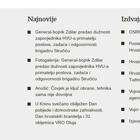
Najnovije
Izdva
General-bojnik Zdilar predao dužnosti
OSR
zapovjednika HVU-a primatelju
Posta
poslova, zadaća i odgovornosti
Hrvat
brigadiru Stručiću
Fotogalerija: General-bojnik Zdilar
Hrvat
predao dužnosti zapovjednika HVU-a
primatelju poslova, zadaća i
Hrvat
odgovornosti brigadiru Stručiću
Tuđm
Anušić: Čovjek je ključ obrane, tehnika
Vojna
sama nije dovoljna
agenc
U Kninu svečano obilježen Dan
Vojni 
pobjede i domovinske zahvalnosti,
Dan hrvatskih branitelja i 31.
Izjav
obljetnica VRO Oluja