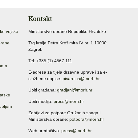
Kontakt
ke vojske
Ministarstvo obrane Republike Hrvatske
brane
Trg kralja Petra Krešimira IV br. 1 10000
Zagreb
Tel: +385 (1) 4567 111
anom
E-adresa za tijela državne uprave i za e-
službene dopise:
pisarnica@morh.hr
Upiti građana:
gradjani@morh.hr
atske
Upiti medija:
press@morh.hr
sobljem
Zahtjevi za potpore Oružanih snaga i
Ministarstva obrane:
potpora@morh.hr
Web uredništvo:
press@morh.hr