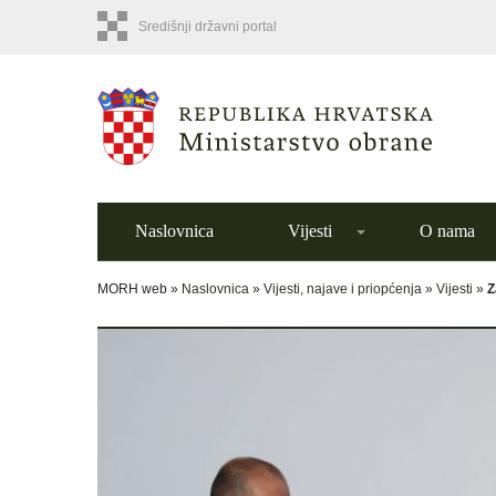
Središnji državni portal
Naslovnica
Vijesti
O nama
MORH web »
Naslovnica
»
Vijesti, najave i priopćenja
»
Vijesti
»
Z