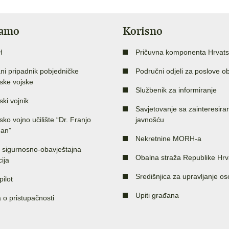
jamo
Korisno
H
Pričuvna komponenta Hrvats
ni pripadnik pobjedničke
Područni odjeli za poslove o
ske vojske
Službenik za informiranje
ski vojnik
Savjetovanje sa zainteresir
sko vojno učilište “Dr. Franjo
javnošću
an”
Nekretnine MORH-a
 sigurnosno-obavještajna
Obalna straža Republike Hrv
ija
Središnjica za upravljanje o
pilot
Upiti građana
a o pristupačnosti