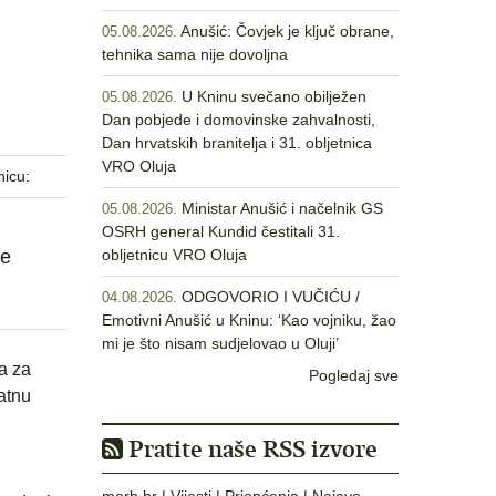
Anušić: Čovjek je ključ obrane,
05.08.2026.
tehnika sama nije dovoljna
U Kninu svečano obilježen
05.08.2026.
Dan pobjede i domovinske zahvalnosti,
Dan hrvatskih branitelja i 31. obljetnica
VRO Oluja
nicu:
Ministar Anušić i načelnik GS
05.08.2026.
OSRH general Kundid čestitali 31.
ne
obljetnicu VRO Oluja
ODGOVORIO I VUČIĆU /
04.08.2026.
Emotivni Anušić u Kninu: ‘Kao vojniku, žao
mi je što nisam sudjelovao u Oluji’
a za
Pogledaj sve
atnu
Pratite naše RSS izvore