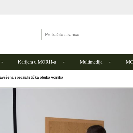
Karijera u MORH-u
Multimedija
MOR
avršena specijalistička obuka vojnika