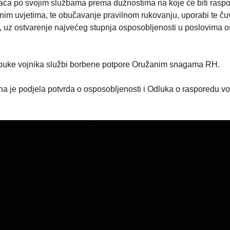
aća po svojim službama prema dužnostima na koje će biti raspo
nim uvjetima, te obučavanje pravilnom rukovanju, uporabi te ču
a, uz ostvarenje najvećeg stupnja osposobljenosti u poslovima 
uke vojnika službi borbene potpore Oružanim snagama RH.
ena je podjela potvrda o osposobljenosti i Odluka o rasporedu vo