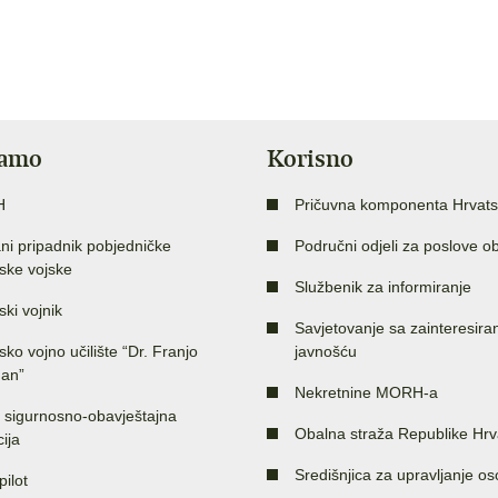
jamo
Korisno
H
Pričuvna komponenta Hrvats
ni pripadnik pobjedničke
Područni odjeli za poslove o
ske vojske
Službenik za informiranje
ski vojnik
Savjetovanje sa zainteresir
sko vojno učilište “Dr. Franjo
javnošću
an”
Nekretnine MORH-a
 sigurnosno-obavještajna
Obalna straža Republike Hrv
ija
Središnjica za upravljanje o
pilot