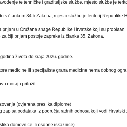
vođenje te tehničke i graditeljske službe, mjesto službe je terito
u s člankom 34.b Zakona, mjesto službe je teritorij Republike 
za prijam u Oružane snage Republike Hrvatske koji su propisan
za čiji prijam postoje zapreke iz članka 35. Zakona.
godina života do kraja 2026. godine.
tore medicine ili specijaliste grana medicine nema dobnog ogra
vu moraju priložiti:
ovanja (ovjerena preslika diplome)
og zapisa podataka iz područja radnih odnosa koji vodi Hrvatski
slika domovnice ili osobne iskaznice)