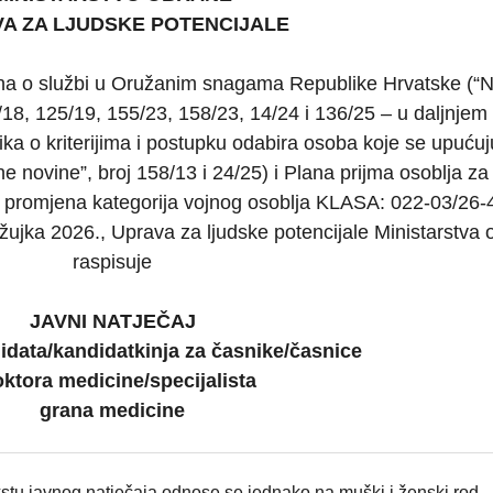
A ZA LJUDSKE POTENCIJALE
ona o službi u Oružanim snagama Republike Hrvatske (“
/18, 125/19, 155/23, 158/23, 14/24 i 136/25 – u daljnjem
ika o kriterijima i postupku odabira osoba koje se upuću
 novine”, broj 158/13 i 24/25) i Plana prijma osoblja za
 promjena kategorija vojnog osoblja KLASA: 022-03/26-
jka 2026., Uprava za ljudske potencijale Ministarstva 
raspisuje
JAVNI NATJEČAJ
idata/kandidatkinja za časnike/časnice
oktora medicine/specijalista
grana medicine
kstu javnog natječaja odnose se jednako na muški i ženski rod.