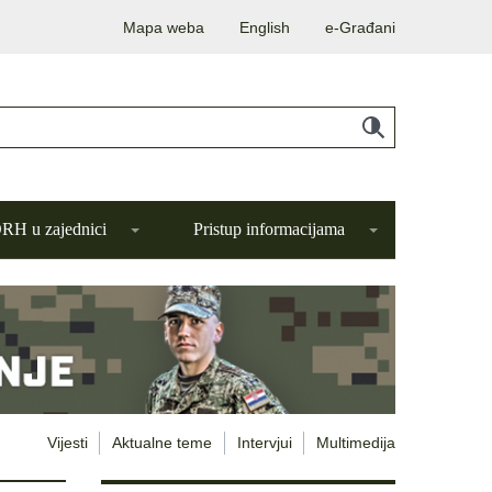
Mapa weba
English
e-Građani
H u zajednici
Pristup informacijama
Vijesti
Aktualne teme
Intervjui
Multimedija