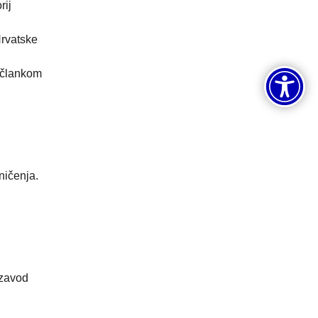
rij
Hrvatske
i člankom
ničenja.
 zavod