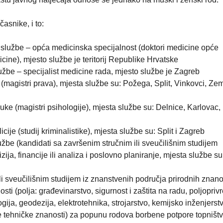
asnike, i to:
lužbe – opća medicinska specijalnost (doktori medicine opće
dicine), mjesto službe je teritorij Republike Hrvatske
žbe – specijalist medicine rada, mjesto službe je Zagreb
magistri prava), mjesta službe su: Požega, Split, Vinkovci, Ze
ke (magistri psihologije), mjesta službe su: Delnice, Karlovac
je (studij kriminalistike), mjesta službe su: Split i Zagreb
žbe (kandidati sa završenim stručnim ili sveučilišnim studijem
ija, financije ili analiza i poslovno planiranje, mjesta službe su
i sveučilišnim studijem iz znanstvenih područja prirodnih znanos
sti (polja: građevinarstvo, sigurnost i zaštita na radu, poljopriv
gija, geodezija, elektrotehnika, strojarstvo, kemijsko inženjerst
e tehničke znanosti) za popunu rodova borbene potpore topništv