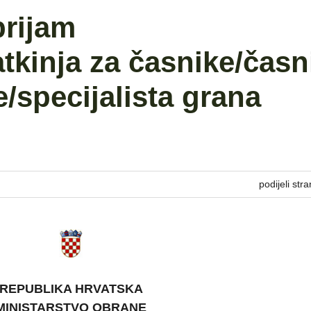
prijam
tkinja za časnike/časn
/specijalista grana
podijeli stra
REPUBLIKA HRVATSKA
MINISTARSTVO OBRANE