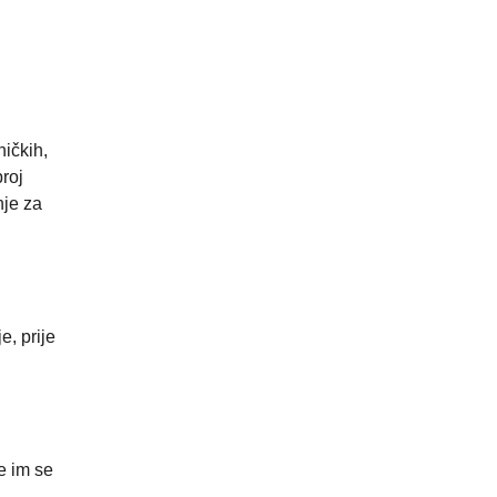
hičkih,
roj
nje za
e, prije
e im se