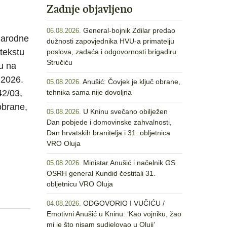
Zadnje objavljeno
General-bojnik Zdilar predao
06.08.2026.
Narodne
dužnosti zapovjednika HVU-a primatelju
 tekstu
poslova, zadaća i odgovornosti brigadiru
Stručiću
ju na
 2026.
Anušić: Čovjek je ključ obrane,
05.08.2026.
42/03,
tehnika sama nije dovoljna
obrane,
U Kninu svečano obilježen
05.08.2026.
Dan pobjede i domovinske zahvalnosti,
Dan hrvatskih branitelja i 31. obljetnica
VRO Oluja
Ministar Anušić i načelnik GS
05.08.2026.
OSRH general Kundid čestitali 31.
obljetnicu VRO Oluja
ODGOVORIO I VUČIĆU /
04.08.2026.
Emotivni Anušić u Kninu: ‘Kao vojniku, žao
mi je što nisam sudjelovao u Oluji’