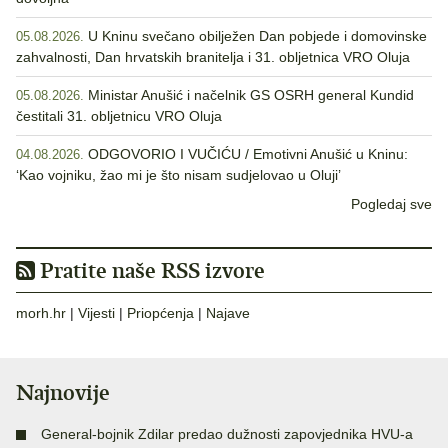
U Kninu svečano obilježen Dan pobjede i domovinske
05.08.2026.
zahvalnosti, Dan hrvatskih branitelja i 31. obljetnica VRO Oluja
Ministar Anušić i načelnik GS OSRH general Kundid
05.08.2026.
čestitali 31. obljetnicu VRO Oluja
ODGOVORIO I VUČIĆU / Emotivni Anušić u Kninu:
04.08.2026.
‘Kao vojniku, žao mi je što nisam sudjelovao u Oluji’
Pogledaj sve
Pratite naše RSS izvore
morh.hr
|
Vijesti
|
Priopćenja
|
Najave
Najnovije
General-bojnik Zdilar predao dužnosti zapovjednika HVU-a