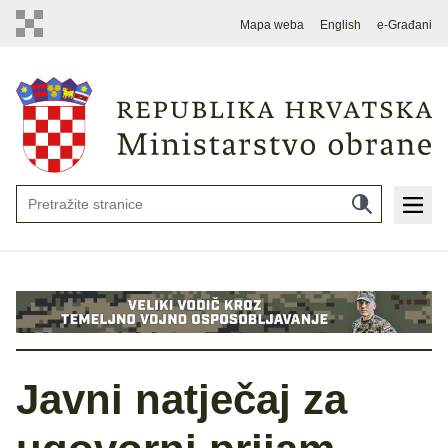
Mapa weba
English
e-Građani
Javni natječaj za