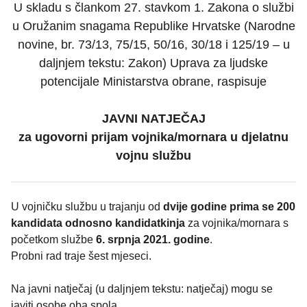
U skladu s člankom 27. stavkom 1. Zakona o službi
u Oružanim snagama Republike Hrvatske (Narodne
novine, br. 73/13, 75/15, 50/16, 30/18 i 125/19 – u
daljnjem tekstu: Zakon) Uprava za ljudske
potencijale Ministarstva obrane, raspisuje
JAVNI NATJEČAJ
za ugovorni prijam vojnika/mornara u djelatnu
vojnu službu
U vojničku službu u trajanju od
dvije godine prima se 200
kandidata odnosno kandidatkinja
za vojnika/mornara s
početkom službe
6. srpnja 2021. godine
.
Probni rad traje šest mjeseci.
Na javni natječaj (u daljnjem tekstu: natječaj) mogu se
javiti osobe oba spola.