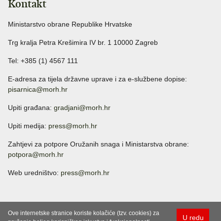
Kontakt
Ministarstvo obrane Republike Hrvatske
Trg kralja Petra Krešimira IV br. 1 10000 Zagreb
Tel: +385 (1) 4567 111
E-adresa za tijela državne uprave i za e-službene dopise:
pisarnica@morh.hr
Upiti građana:
gradjani@morh.hr
Upiti medija:
press@morh.hr
Zahtjevi za potpore Oružanih snaga i Ministarstva obrane:
potpora@morh.hr
Web uredništvo:
press@morh.hr
Ove internetske stranice koriste kolačiće (tzv. cookies) za
U redu