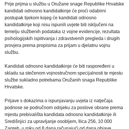
Prije prijma u službu u Oružane snage Republike Hrvatske
kandidati odnosno kandidatkinje će proći odabirni
postupak tijekom kojeg će kandidati odnosno
kandidatkinje koji nisu ispunili uvjete biti isključeni na
temelju službenih podataka iz vojne evidencije, rezultata
psihologijskih ispitivanja i zdravstvenih pregleda i drugih
provjera prema propisima za prijam u djelatnu vojnu
službu.
Kandidati odnosno kandidatkinje će biti raspoređeni u
skladu sa stečenom vojnostručnom specijalnosti te mjestu
službe sukladno potrebama Oružanih snaga Republike
Hrvatske.
Prijave s dokazima o ispunjavanju uvjeta iz natječaja
podnose se područnom odsjeku za poslove obrane prema
mjestu prebivališta kandidata odnosno kandidatkinje ili
Središnjici za upravljanje osobljem, Ilica 256, 10 000
Zagreb, u roku od 8 dana računajući od dana objave