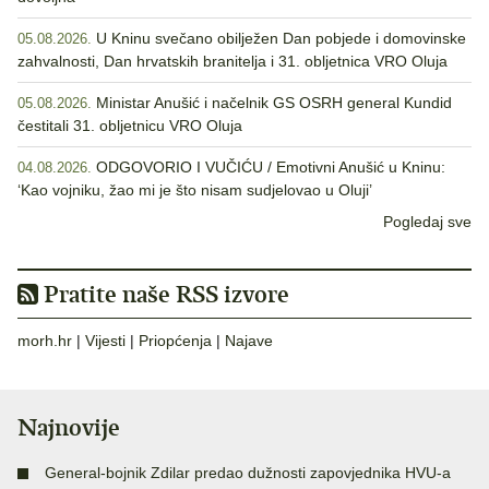
U Kninu svečano obilježen Dan pobjede i domovinske
05.08.2026.
zahvalnosti, Dan hrvatskih branitelja i 31. obljetnica VRO Oluja
Ministar Anušić i načelnik GS OSRH general Kundid
05.08.2026.
čestitali 31. obljetnicu VRO Oluja
ODGOVORIO I VUČIĆU / Emotivni Anušić u Kninu:
04.08.2026.
‘Kao vojniku, žao mi je što nisam sudjelovao u Oluji’
Pogledaj sve
Pratite naše RSS izvore
morh.hr
|
Vijesti
|
Priopćenja
|
Najave
Najnovije
General-bojnik Zdilar predao dužnosti zapovjednika HVU-a