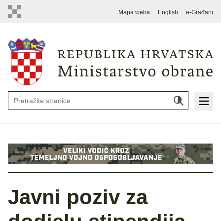
Mapa weba
English
e-Građani
Javni poziv za