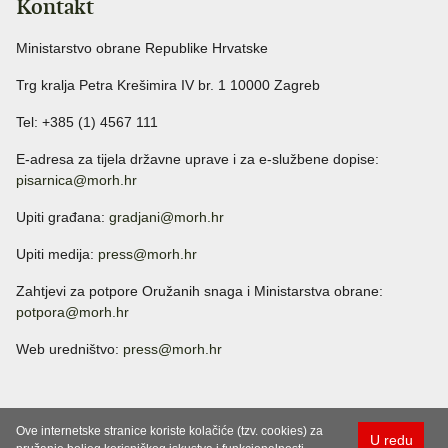
Kontakt
Ministarstvo obrane Republike Hrvatske
Trg kralja Petra Krešimira IV br. 1 10000 Zagreb
Tel: +385 (1) 4567 111
E-adresa za tijela državne uprave i za e-službene dopise:
pisarnica@morh.hr
Upiti građana:
gradjani@morh.hr
Upiti medija:
press@morh.hr
Zahtjevi za potpore Oružanih snaga i Ministarstva obrane:
potpora@morh.hr
Web uredništvo:
press@morh.hr
Ove internetske stranice koriste kolačiće (tzv. cookies) za
U redu