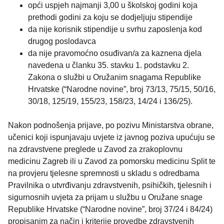
opći uspjeh najmanji 3,00 u školskoj godini koja
prethodi godini za koju se dodjeljuju stipendije
da nije korisnik stipendije u svrhu zaposlenja kod
drugog poslodavca
da nije pravomoćno osuđivan/a za kaznena djela
navedena u članku 35. stavku 1. podstavku 2.
Zakona o službi u Oružanim snagama Republike
Hrvatske (“Narodne novine”, broj 73/13, 75/15, 50/16,
30/18, 125/19, 155/23, 158/23, 14/24 i 136/25).
Nakon podnošenja prijave, po pozivu Ministarstva obrane,
učenici koji ispunjavaju uvjete iz javnog poziva upućuju se
na zdravstvene preglede u Zavod za zrakoplovnu
medicinu Zagreb ili u Zavod za pomorsku medicinu Split te
na provjeru tjelesne spremnosti u skladu s odredbama
Pravilnika o utvrđivanju zdravstvenih, psihičkih, tjelesnih i
sigurnosnih uvjeta za prijam u službu u Oružane snage
Republike Hrvatske (“Narodne novine”, broj 37/24 i 84/24)
propisanim za način i kriterije provedbe zdravstvenih