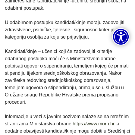
zainteresirane kandidate/kinje -učenike srednjih škola na
odabirni postupak.
U odabirnom postupku kandidati/kinje moraju zadovoljiti
zdravstvene, psihičke, tjelesne i sigurnosne kriterije za
kategoriju osoblja za koju se prijavljuju.
Kandidati/kinje – učenici koji će zadovoljiti kriterije
odabirnog postupka moći će s Ministarstvom obrane
potpisati ugovor o stipendiranju, temeljem kojeg će primati
stipendiju tijekom srednjoškolskog obrazovanja. Nakon
završetka redovitog srednjoškolskog obrazovanja,
temeljem ugovora o stipendiranju, primaju se u službu u
Oružane snage Republike Hrvatske prema propisanoj
proceduri.
Informacije u vezi s javnim pozivom nalaze se na mrežnim
stranicama Ministarstva obrane
https://www.morh.hr
, a
dodatne obavijesti kandidati/kinje mogu dobiti u Središnjici