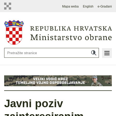
Mapa weba
English
e-Građani
Javni poziv