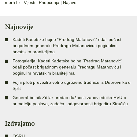
morh.hr
|
Vijesti
|
Priopćenja
|
Najave
Najnovije
Kadeti Kadetske bojne “Predrag Matanović” odali počast
brigadnom generalu Predragu Matanoviću i poginulim
hrvatskim braniteljima
Fotogalerija: Kadeti Kadetske bojne “Predrag Matanović”
odali počast brigadnom generalu Predragu Matanoviću i
poginulim hrvatskim braniteljima
Vojni piloti prevezli životno ugroženu trudnicu iz Dubrovnika u
Split
General-bojnik Zdilar predao dužnosti zapovjednika HVU-a
primatelju poslova, zadaća i odgovornosti brigadiru Stručiću
Izdvajamo
OSRH