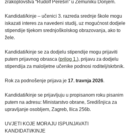
zrakoplovstva “Rudolf Perešin” u Zemuniku Donjem.
Kandidati/kinje – učenici 3. razreda srednje škole mogu
iskazati interes za navedeni studij, uz mogućnost dodjele
stipendije tijekom srednjoškolskog obrazovanja, ako to
žele.
Kandidati/kinje se za dodjelu stipendije mogu prijaviti
putem prijavnog obrasca (
prilog 1.
), prijavu za dodjelu
stipendija za maloljetne učenike podnosi roditelj/skrbnik.
Rok za podnošenje prijava je
17. travnja 2026
.
Kandidati/kinje se prijavljuju u propisanom roku pisanim
putem na adresu: Ministarstvo obrane, Središnjica za
upravljanje osobljem, Zagreb, Ilica 256b.
UVJETI KOJE MORAJU ISPUNJAVATI
KANDIDATI/KINJE