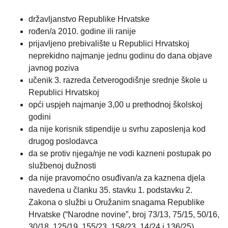
državljanstvo Republike Hrvatske
rođen/a 2010. godine ili ranije
prijavljeno prebivalište u Republici Hrvatskoj
neprekidno najmanje jednu godinu do dana objave
javnog poziva
učenik 3. razreda četverogodišnje srednje škole u
Republici Hrvatskoj
opći uspjeh najmanje 3,00 u prethodnoj školskoj
godini
da nije korisnik stipendije u svrhu zaposlenja kod
drugog poslodavca
da se protiv njega/nje ne vodi kazneni postupak po
službenoj dužnosti
da nije pravomoćno osuđivan/a za kaznena djela
navedena u članku 35. stavku 1. podstavku 2.
Zakona o službi u Oružanim snagama Republike
Hrvatske (“Narodne novine”, broj 73/13, 75/15, 50/16,
30/18, 125/19, 155/23, 158/23, 14/24 i 136/25)