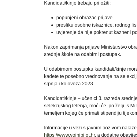
Kandidati/kinje trebaju priložiti:
popunjeni obrazac prijave
presliku osobne iskaznice, rodnog lis
uvjerenje da nije pokrenut kazneni po
Nakon zaprimanja prijave Ministarstvo obra
srednje škole na odabirni postupak.
U odabirnom postupku kandidati/kinje moraju
kadete te posebno vrednovanje na selekcijs
srpnja i kolovoza 2023.
Kandidati/kinje – učenici 3. razreda srednje 
selekcijskog letenja, moći će, po želji, s 
temeljem kojeg će primati stipendiju tijek
Informacije u vezi s javnim pozivom nalaz
https://www.vojnipilot.hr
, a dodatne obavijes