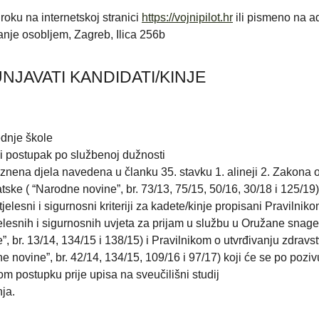
roku na internetskoj stranici
https://vojnipilot.hr
ili pismeno na a
anje osobljem, Zagreb, Ilica 256b
NJAVATI KANDIDATI/KINJE
ednje škole
ni postupak po službenoj dužnosti
nena djela navedena u članku 35. stavku 1. alineji 2. Zakona o
e ( “Narodne novine”, br. 73/13, 75/15, 50/16, 30/18 i 125/19)
tjelesni i sigurnosni kriteriji za kadete/kinje propisani Pravilnik
tjelesnih i sigurnosnih uvjeta za prijam u službu u Oružane snage
 br. 13/14, 134/15 i 138/15) i Pravilnikom o utvrđivanju zdravs
 novine”, br. 42/14, 134/15, 109/16 i 97/17) koji će se po poziv
om postupku prije upisa na sveučilišni studij
ja.