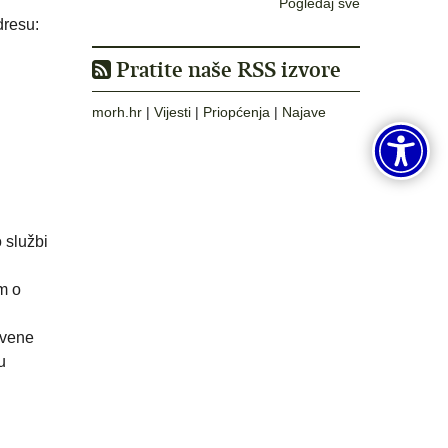
Pogledaj sve
dresu:
Pratite naše RSS izvore
morh.hr
|
Vijesti
|
Priopćenja
|
Najave
 službi
om o
tvene
u