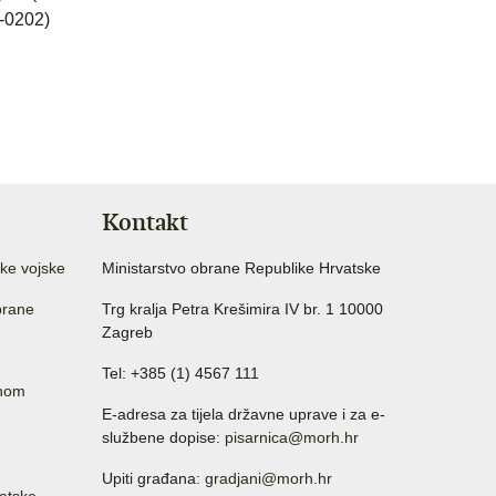
8-0202)
Kontakt
ke vojske
Ministarstvo obrane Republike Hrvatske
brane
Trg kralja Petra Krešimira IV br. 1 10000
Zagreb
Tel: +385 (1) 4567 111
anom
E-adresa za tijela državne uprave i za e-
službene dopise:
pisarnica@morh.hr
Upiti građana:
gradjani@morh.hr
atske