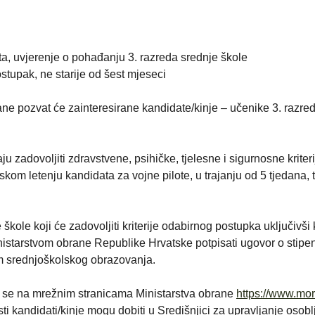
ta, uvjerenje o pohađanju 3. razreda srednje škole
stupak, ne starije od šest mjeseci
ne pozvat će zainteresirane kandidate/kinje – učenike 3. razre
 zadovoljiti zdravstvene, psihičke, tjelesne i sigurnosne kriteri
kom letenju kandidata za vojne pilote, u trajanju od 5 tjedana, 
škole koji će zadovoljiti kriterije odabirnog postupka uključivši k
Ministarstvom obrane Republike Hrvatske potpisati ugovor o stipe
om srednjoškolskog obrazovanja.
e se na mrežnim stranicama Ministarstva obrane
https://www.mor
ti kandidati/kinje mogu dobiti u Središnjici za upravljanje osoblj