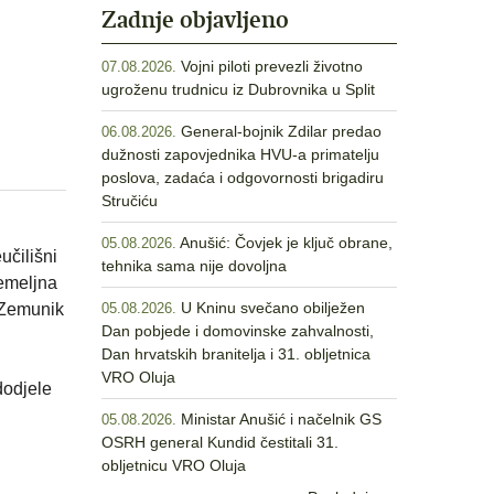
Zadnje objavljeno
Vojni piloti prevezli životno
07.08.2026.
ugroženu trudnicu iz Dubrovnika u Split
General-bojnik Zdilar predao
06.08.2026.
dužnosti zapovjednika HVU-a primatelju
poslova, zadaća i odgovornosti brigadiru
Stručiću
Anušić: Čovjek je ključ obrane,
05.08.2026.
učilišni
tehnika sama nije dovoljna
temeljna
U Kninu svečano obilježen
 Zemunik
05.08.2026.
Dan pobjede i domovinske zahvalnosti,
Dan hrvatskih branitelja i 31. obljetnica
VRO Oluja
dodjele
Ministar Anušić i načelnik GS
05.08.2026.
OSRH general Kundid čestitali 31.
obljetnicu VRO Oluja