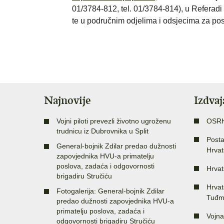
01/3784-812, tel. 01/3784-814), u Referadi
te u područnim odjelima i odsjecima za po
Najnovije
Izdva
Vojni piloti prevezli životno ugroženu
OSR
trudnicu iz Dubrovnika u Split
Posta
General-bojnik Zdilar predao dužnosti
Hrvat
zapovjednika HVU-a primatelju
poslova, zadaća i odgovornosti
Hrvat
brigadiru Stručiću
Hrvat
Fotogalerija: General-bojnik Zdilar
Tuđm
predao dužnosti zapovjednika HVU-a
primatelju poslova, zadaća i
Vojna
odgovornosti brigadiru Stručiću