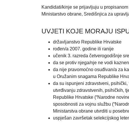
Kandidati/kinje se prijavljuju u propisanom 
Ministarstvo obrane, Središnjica za upravlj
UVJETI KOJE MORAJU ISPU
državljanstvo Republike Hrvatske
rođen/a 2007. godine ili ranije
učenik 3. razreda četverogodišnje sr
da se protiv njega/nje ne vodi kazne
da nije pravomoćno osuđivan/a za kaz
u Oružanim snagama Republike Hrvatsk
da su ispunjeni zdravstveni, psihički, 
utvrđivanju zdravstvenih, psihičkih, 
Republike Hrvatske (“Narodne novine”,
sposobnosti za vojnu službu (“Narodne
Ministarstva obrane utvrditi u posebn
uspješan završetak selekcijskog leten