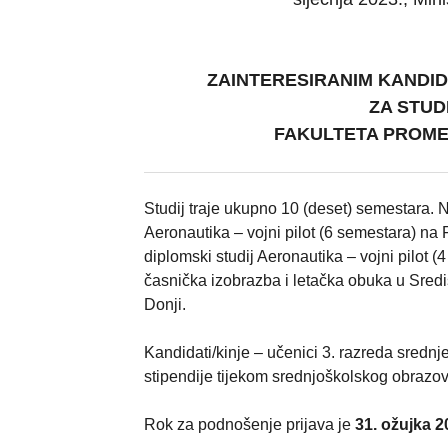
ZAINTERESIRANIM KANDID
ZA STUD
FAKULTETA PROMET
Studij traje ukupno 10 (deset) semestara.
Aeronautika – vojni pilot (6 semestara) na 
diplomski studij Aeronautika – vojni pilot 
časnička izobrazba i letačka obuka u Sred
Donji.
Kandidati/kinje – učenici 3. razreda sredn
stipendije tijekom srednjoškolskog obrazov
Rok za podnošenje prijava je
31. ožujka 2