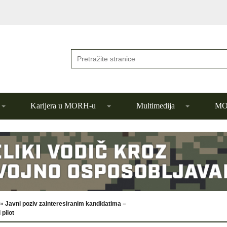
Karijera u MORH-u
Multimedija
MOR
»
Javni poziv zainteresiranim kandidatima –
 pilot