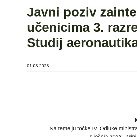
Javni poziv zaint
učenicima 3. razr
Studij aeronautika
01.03.2023.
Na temelju točke IV. Odluke ministr
siječnja 2023., Min