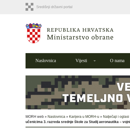
Središnji državni portal
Naslovnica
Vijesti
O nama
MORH web »
Naslovnica
»
Karijera u MORH-u
»
Natječaji i oglasi
učenicima 3. razreda srednje škole za Studij aeronautika – vojni