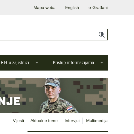
Mapa weba
English
e-Građani
H u zajednici
Pristup informacijama
Vijesti
Aktualne teme
Intervjui
Multimedija