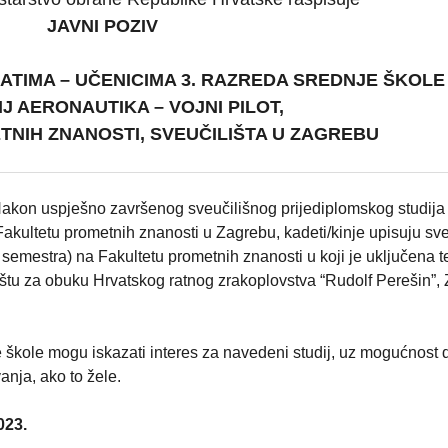
JAVNI POZIV
ATIMA – UČENICIMA 3. RAZREDA SREDNJE ŠKOLE
IJ AERONAUTIKA – VOJNI PILOT,
NIH ZNANOSTI, SVEUČILIŠTA U ZAGREBU
 Nakon uspješno završenog sveučilišnog prijediplomskog studija
Fakultetu prometnih znanosti u Zagrebu, kadeti/kinje upisuju sve
(4 semestra) na Fakultetu prometnih znanosti u koji je uključena 
ištu za obuku Hrvatskog ratnog zrakoplovstva “Rudolf Perešin”,
je škole mogu iskazati interes za navedeni studij, uz mogućnost 
anja, ako to žele.
023.