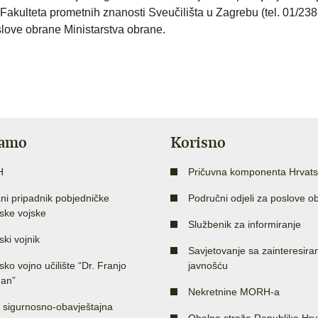
 Fakulteta prometnih znanosti Sveučilišta u Zagrebu (tel. 01/23
slove obrane Ministarstva obrane.
jamo
Korisno
H
Pričuvna komponenta Hrvats
ni pripadnik pobjedničke
Područni odjeli za poslove o
ske vojske
Službenik za informiranje
ski vojnik
Savjetovanje sa zainteresir
sko vojno učilište “Dr. Franjo
javnošću
an”
Nekretnine MORH-a
 sigurnosno-obavještajna
Obalna straža Republike Hrv