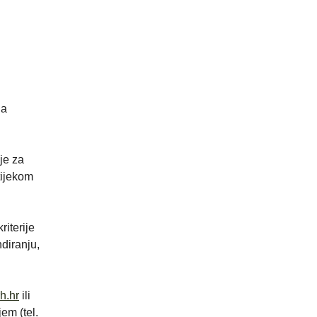
da
je za
tijekom
riterije
ndiranju,
h.hr
ili
em (tel.