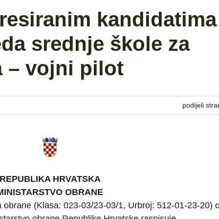
eresiranim kandidatima
eda srednje škole za
 – vojni pilot
podijeli stra
REPUBLIKA HRVATSKA
MINISTARSTVO OBRANE
a obrane (Klasa: 023-03/23-03/1, Urbroj: 512-01-23-20) 
istarstvo obrane Republike Hrvatske raspisuje