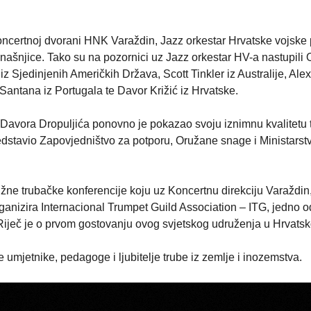
koncertnoj dvorani HNK Varaždin, Jazz orkestar Hrvatske vojske p
anašnjice. Tako su na pozornici uz Jazz orkestar HV-a nastupili 
 Sjedinjenih Američkih Država, Scott Tinkler iz Australije, Alex
o Santana iz Portugala te Davor Križić iz Hrvatske.
Davora Dropuljića ponovno je pokazao svoju iznimnu kvalitetu 
stavio Zapovjedništvo za potporu, Oružane snage i Ministarst
žne trubačke konferencije koju uz Koncertnu direkciju Varaždin
anizira Internacional Trumpet Guild Association – ITG, jedno o
 Riječ je o prvom gostovanju ovog svjetskog udruženja u Hrvatsk
umjetnike, pedagoge i ljubitelje trube iz zemlje i inozemstva.