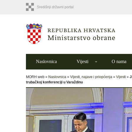
Središnji državni portal
Naslovnica
Vijesti
O nama
MORH web »
Naslovnica
»
Vijesti, najave i priopćenja
»
Vijesti
»
J
trubačkoj konferenciji u Varaždinu