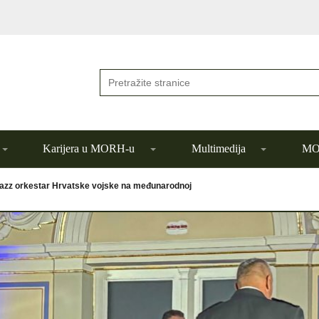
Karijera u MORH-u
Multimedija
MOR
azz orkestar Hrvatske vojske na međunarodnoj