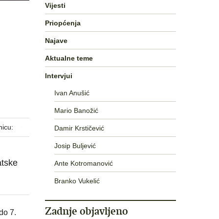
Vijesti
Priopćenja
Najave
Aktualne teme
Intervjui
Ivan Anušić
Mario Banožić
nicu:
Damir Krstičević
Josip Buljević
atske
Ante Kotromanović
Branko Vukelić
Zadnje objavljeno
do 7.