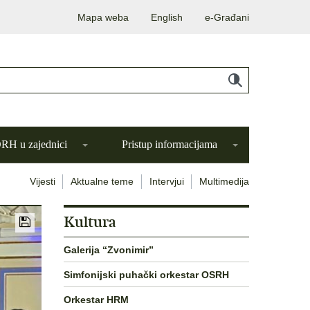
Mapa weba
English
e-Građani
H u zajednici
Pristup informacijama
Vijesti
Aktualne teme
Intervjui
Multimedija
Kultura
Galerija “Zvonimir”
Simfonijski puhački orkestar OSRH
Orkestar HRM