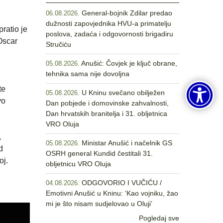
General-bojnik Zdilar predao
06.08.2026.
dužnosti zapovjednika HVU-a primatelju
ratio je
poslova, zadaća i odgovornosti brigadiru
Oscar
Stručiću
Anušić: Čovjek je ključ obrane,
05.08.2026.
tehnika sama nije dovoljna
te
U Kninu svečano obilježen
05.08.2026.
vo
Dan pobjede i domovinske zahvalnosti,
Dan hrvatskih branitelja i 31. obljetnica
VRO Oluja
,
Ministar Anušić i načelnik GS
05.08.2026.
d
OSRH general Kundid čestitali 31.
oj.
obljetnicu VRO Oluja
ODGOVORIO I VUČIĆU /
04.08.2026.
Emotivni Anušić u Kninu: ‘Kao vojniku, žao
mi je što nisam sudjelovao u Oluji’
Pogledaj sve