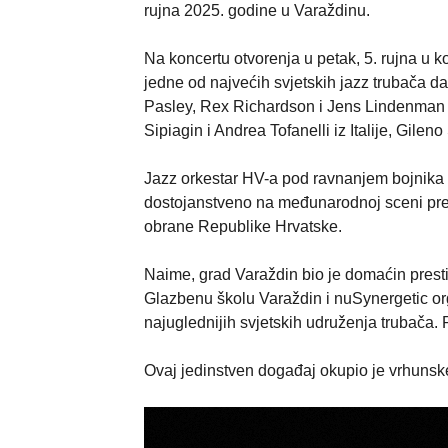
rujna 2025. godine u Varaždinu.
Na koncertu otvorenja u petak, 5. rujna u 
jedne od najvećih svjetskih jazz trubača d
Pasley, Rex Richardson i Jens Lindenman iz
Sipiagin i Andrea Tofanelli iz Italije, Gilen
Jazz orkestar HV-a pod ravnanjem bojnika 
dostojanstveno na međunarodnoj sceni pred
obrane Republike Hrvatske.
Naime, grad Varaždin bio je domaćin presti
Glazbenu školu Varaždin i nuSynergetic org
najuglednijih svjetskih udruženja trubača.
Ovaj jedinstven događaj okupio je vrhunske 