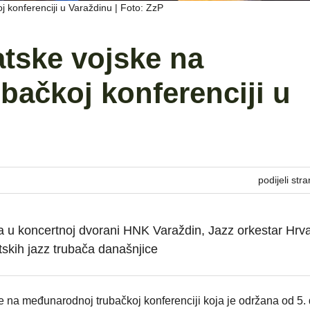
 konferenciji u Varaždinu | Foto: ZzP
atske vojske na
ačkoj konferenciji u
podijeli stra
na u koncertnoj dvorani HNK Varaždin, Jazz orkestar Hrv
etskih jazz trubača današnjice
e na međunarodnoj trubačkoj konferenciji koja je održana od 5. 