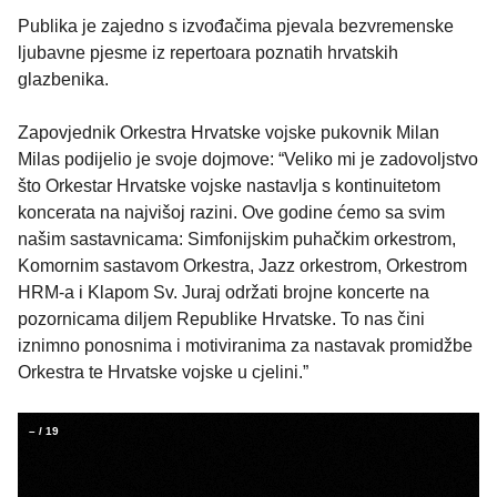
Publika je zajedno s izvođačima pjevala bezvremenske
ljubavne pjesme iz repertoara poznatih hrvatskih
glazbenika.
Zapovjednik Orkestra Hrvatske vojske pukovnik Milan
Milas podijelio je svoje dojmove: “Veliko mi je zadovoljstvo
što Orkestar Hrvatske vojske nastavlja s kontinuitetom
koncerata na najvišoj razini. Ove godine ćemo sa svim
našim sastavnicama: Simfonijskim puhačkim orkestrom,
Komornim sastavom Orkestra, Jazz orkestrom, Orkestrom
HRM-a i Klapom Sv. Juraj održati brojne koncerte na
pozornicama diljem Republike Hrvatske. To nas čini
iznimno ponosnima i motiviranima za nastavak promidžbe
Orkestra te Hrvatske vojske u cjelini.”
–
/
19