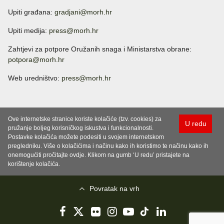
Upiti građana:
gradjani@morh.hr
Upiti medija:
press@morh.hr
Zahtjevi za potpore Oružanih snaga i Ministarstva obrane:
potpora@morh.hr
Web uredništvo:
press@morh.hr
Ove internetske stranice koriste kolačiće (tzv. cookies) za
U redu
pružanje boljeg korisničkog iskustva i funkcionalnosti.
Postavke kolačića možete podesiti u svojem internetskom
pregledniku. Više o kolačićima i načinu kako ih koristimo te načinu kako ih
onemogućiti pročitajte ovdje. Klikom na gumb ‘U redu’ pristajete na
korištenje kolačića.
Povratak na vrh