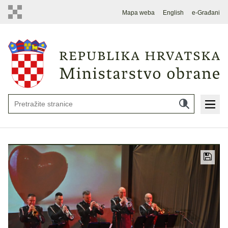
Mapa weba
English
e-Građani