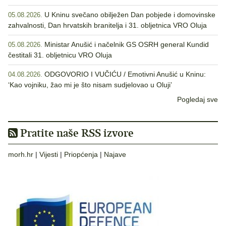
U Kninu svečano obilježen Dan pobjede i domovinske
05.08.2026.
zahvalnosti, Dan hrvatskih branitelja i 31. obljetnica VRO Oluja
Ministar Anušić i načelnik GS OSRH general Kundid
05.08.2026.
čestitali 31. obljetnicu VRO Oluja
ODGOVORIO I VUČIĆU / Emotivni Anušić u Kninu:
04.08.2026.
‘Kao vojniku, žao mi je što nisam sudjelovao u Oluji’
Pogledaj sve
Pratite naše RSS izvore
morh.hr
|
Vijesti
|
Priopćenja
|
Najave