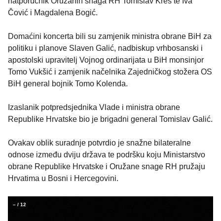
natporučnik Oružanih snaga RH Tomislav Kreš te Iva
Čović i Magdalena Bogić.
Domaćini koncerta bili su zamjenik ministra obrane BiH za
politiku i planove Slaven Galić, nadbiskup vrhbosanski i
apostolski upravitelj Vojnog ordinarijata u BiH monsinjor
Tomo Vukšić i zamjenik načelnika Zajedničkog stožera OS
BiH general bojnik Tomo Kolenda.
Izaslanik potpredsjednika Vlade i ministra obrane
Republike Hrvatske bio je brigadni general Tomislav Galić.
Ovakav oblik suradnje potvrdio je snažne bilateralne
odnose između dviju država te podršku koju Ministarstvo
obrane Republike Hrvatske i Oružane snage RH pružaju
Hrvatima u Bosni i Hercegovini.
–
/
12