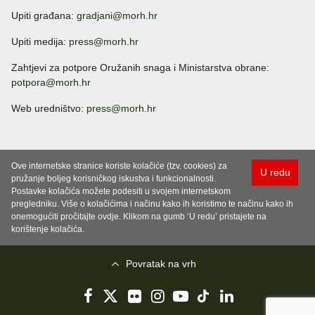
Upiti građana:
gradjani@morh.hr
Upiti medija:
press@morh.hr
Zahtjevi za potpore Oružanih snaga i Ministarstva obrane:
potpora@morh.hr
Web uredništvo:
press@morh.hr
Ove internetske stranice koriste kolačiće (tzv. cookies) za
U redu
pružanje boljeg korisničkog iskustva i funkcionalnosti.
Postavke kolačića možete podesiti u svojem internetskom
pregledniku. Više o kolačićima i načinu kako ih koristimo te načinu kako ih
onemogućiti pročitajte ovdje. Klikom na gumb ‘U redu’ pristajete na
korištenje kolačića.
Povratak na vrh