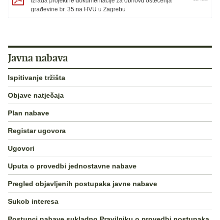
Izrada projektne dokumentacije za obnovu oštećenja
građevine br. 35 na HVU u Zagrebu
Javna nabava
Ispitivanje tržišta
Objave natječaja
Plan nabave
Registar ugovora
Ugovori
Uputa o provedbi jednostavne nabave
Pregled objavljenih postupaka javne nabave
Sukob interesa
Postupci nabave sukladno Pravilniku o provedbi postupaka