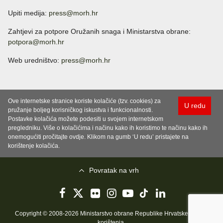
Upiti medija:
press@morh.hr
Zahtjevi za potpore Oružanih snaga i Ministarstva obrane:
potpora@morh.hr
Web uredništvo:
press@morh.hr
Ove internetske stranice koriste kolačiće (tzv. cookies) za
U redu
pružanje boljeg korisničkog iskustva i funkcionalnosti.
Postavke kolačića možete podesiti u svojem internetskom
pregledniku. Više o kolačićima i načinu kako ih koristimo te načinu kako ih
onemogućiti pročitajte ovdje. Klikom na gumb ‘U redu’ pristajete na
korištenje kolačića.
Povratak na vrh
Copyright © 2008-2026 Ministarstvo obrane Republike Hrvatske..
Uvjeti
korištenja
.