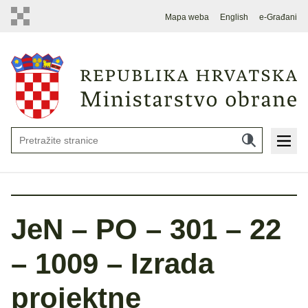
Mapa weba
English
e-Građani
JeN – PO – 301 – 22
– 1009 – Izrada
projektne