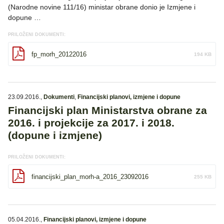
(Narodne novine 111/16) ministar obrane donio je Izmjene i
dopune …
PRILOŽENI DOKUMENTI:
fp_morh_20122016
194 KB
23.09.2016.
,
Dokumenti
,
Financijski planovi, izmjene i dopune
Financijski plan Ministarstva obrane za
2016. i projekcije za 2017. i 2018.
(dopune i izmjene)
PRILOŽENI DOKUMENTI:
financijski_plan_morh-a_2016_23092016
255 KB
05.04.2016.
,
Financijski planovi, izmjene i dopune