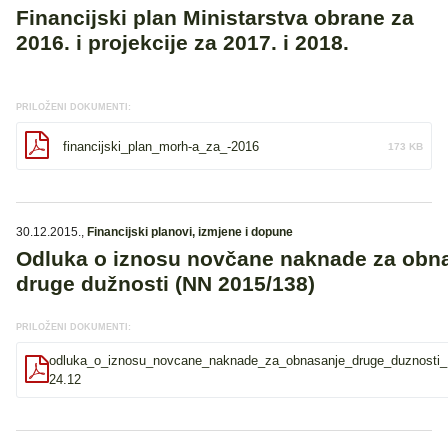
Financijski plan Ministarstva obrane za
2016. i projekcije za 2017. i 2018.
PRILOŽENI DOKUMENTI:
financijski_plan_morh-a_za_-2016
173 KB
30.12.2015.
,
Financijski planovi, izmjene i dopune
Odluka o iznosu novčane naknade za obn
druge dužnosti (NN 2015/138)
PRILOŽENI DOKUMENTI:
odluka_o_iznosu_novcane_naknade_za_obnasanje_druge_duznosti_
24.12