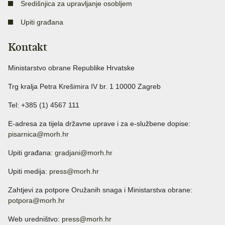
Središnjica za upravljanje osobljem
Upiti građana
Kontakt
Ministarstvo obrane Republike Hrvatske
Trg kralja Petra Krešimira IV br. 1 10000 Zagreb
Tel: +385 (1) 4567 111
E-adresa za tijela državne uprave i za e-službene dopise:
pisarnica@morh.hr
Upiti građana:
gradjani@morh.hr
Upiti medija:
press@morh.hr
Zahtjevi za potpore Oružanih snaga i Ministarstva obrane:
potpora@morh.hr
Web uredništvo:
press@morh.hr