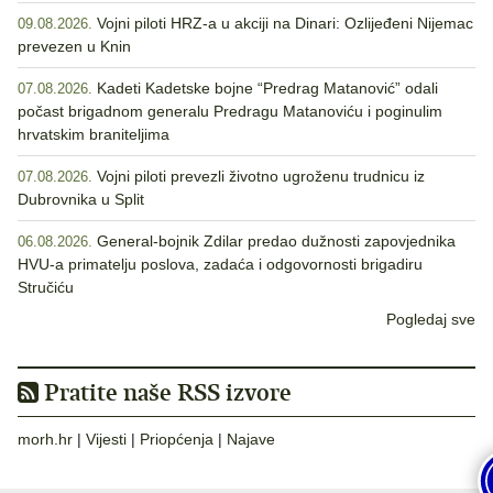
Vojni piloti HRZ-a u akciji na Dinari: Ozlijeđeni Nijemac
09.08.2026.
prevezen u Knin
Kadeti Kadetske bojne “Predrag Matanović” odali
07.08.2026.
počast brigadnom generalu Predragu Matanoviću i poginulim
hrvatskim braniteljima
Vojni piloti prevezli životno ugroženu trudnicu iz
07.08.2026.
Dubrovnika u Split
General-bojnik Zdilar predao dužnosti zapovjednika
06.08.2026.
HVU-a primatelju poslova, zadaća i odgovornosti brigadiru
Stručiću
Pogledaj sve
Pratite naše RSS izvore
morh.hr
|
Vijesti
|
Priopćenja
|
Najave