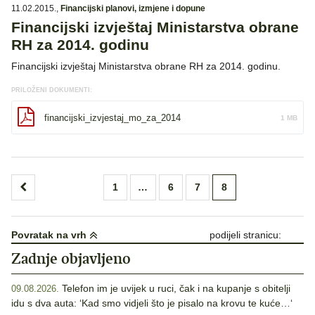
11.02.2015.
,
Financijski planovi, izmjene i dopune
Financijski izvještaj Ministarstva obrane
RH za 2014. godinu
Financijski izvještaj Ministarstva obrane RH za 2014. godinu.
PRILOŽENI DOKUMENTI:
financijski_izvjestaj_mo_za_2014
1 MB
Brojevi
1
…
6
7
8
stranica
objava
Povratak na vrh
podijeli stranicu:
Zadnje objavljeno
Telefon im je uvijek u ruci, čak i na kupanje s obitelji
09.08.2026.
idu s dva auta: ‘Kad smo vidjeli što je pisalo na krovu te kuće…‘