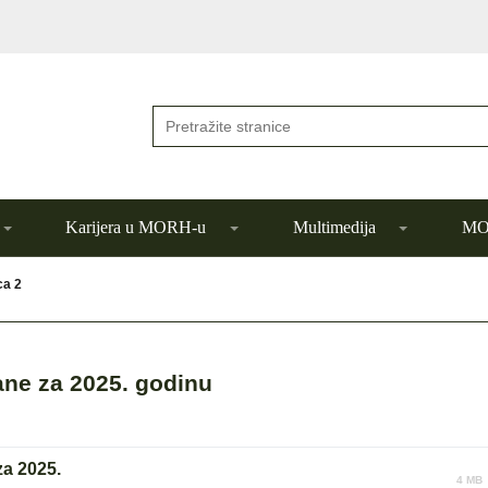
Karijera u MORH-u
Multimedija
MOR
ca 2
ane za 2025. godinu
za 2025.
4 MB