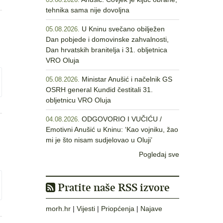
05.08.2026.
tehnika sama nije dovoljna
U Kninu svečano obilježen
05.08.2026.
Dan pobjede i domovinske zahvalnosti,
Dan hrvatskih branitelja i 31. obljetnica
VRO Oluja
Ministar Anušić i načelnik GS
05.08.2026.
OSRH general Kundid čestitali 31.
obljetnicu VRO Oluja
ODGOVORIO I VUČIĆU /
04.08.2026.
Emotivni Anušić u Kninu: ‘Kao vojniku, žao
mi je što nisam sudjelovao u Oluji’
Pogledaj sve
Pratite naše RSS izvore
morh.hr
|
Vijesti
|
Priopćenja
|
Najave