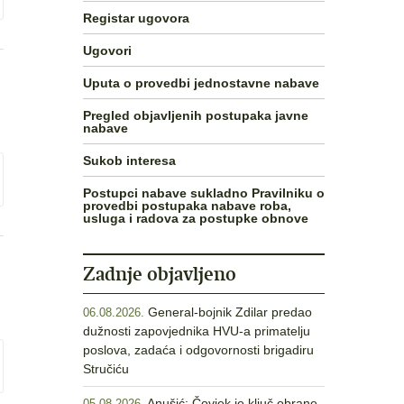
Registar ugovora
Ugovori
Uputa o provedbi jednostavne nabave
Pregled objavljenih postupaka javne
nabave
Sukob interesa
Postupci nabave sukladno Pravilniku o
provedbi postupaka nabave roba,
usluga i radova za postupke obnove
Zadnje objavljeno
General-bojnik Zdilar predao
06.08.2026.
dužnosti zapovjednika HVU-a primatelju
poslova, zadaća i odgovornosti brigadiru
Stručiću
Anušić: Čovjek je ključ obrane,