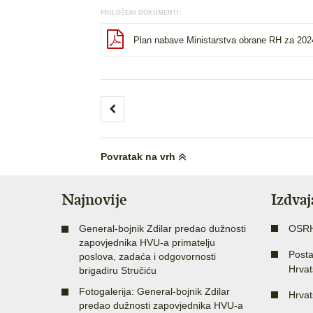
PRILOŽENI DOKUMENTI:
Plan nabave Ministarstva obrane RH za 202
Brojevi
stranica
objava
Povratak na vrh
Najnovije
Izdva
General-bojnik Zdilar predao dužnosti
OSR
zapovjednika HVU-a primatelju
Posta
poslova, zadaća i odgovornosti
Hrvat
brigadiru Stručiću
Fotogalerija: General-bojnik Zdilar
Hrvat
predao dužnosti zapovjednika HVU-a