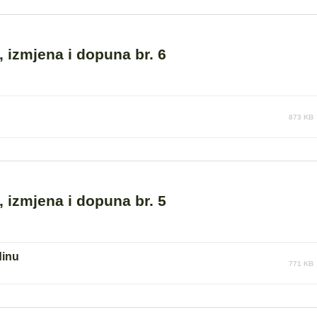
 izmjena i dopuna br. 6
873 KB
 izmjena i dopuna br. 5
dinu
771 KB