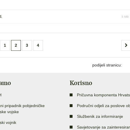
4.
5 MB
1
2
3
4
podijeli stranicu:
jamo
Korisno
H
Pričuvna komponenta Hrvats
ni pripadnik pobjedničke
Područni odjeli za poslove o
ske vojske
Službenik za informiranje
ski vojnik
Savjetovanje sa zainteresir