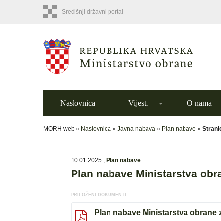
Središnji državni portal
Naslovnica
Vijesti
O nama
MORH web »
Naslovnica
»
Javna nabava
»
Plan nabave
»
Strani
10.01.2025.
,
Plan nabave
Plan nabave Ministarstva obr
PRILOŽENI DOKUMENTI:
Plan nabave Ministarstva obrane 