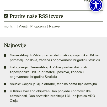
Pogledaj sve
Pratite naše RSS izvore
morh.hr
|
Vijesti
|
Priopćenja
|
Najave
Najnovije
General-bojnik Zdilar predao dužnosti zapovjednika HVU-a
primatelju poslova, zadaća i odgovornosti brigadiru Stručiću
Fotogalerija: General-bojnik Zdilar predao dužnosti
zapovjednika HVU-a primatelju poslova, zadaća i
odgovornosti brigadiru Stručiću
Anušić: Čovjek je ključ obrane, tehnika sama nije dovoljna
U Kninu svečano obilježen Dan pobjede i domovinske
zahvalnosti, Dan hrvatskih branitelja i 31. obljetnica VRO
Oluja