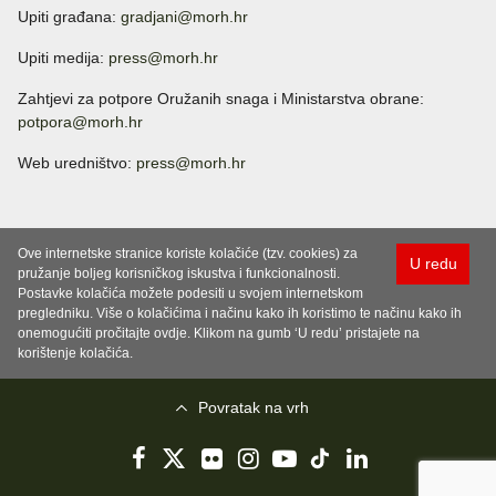
Upiti građana:
gradjani@morh.hr
Upiti medija:
press@morh.hr
Zahtjevi za potpore Oružanih snaga i Ministarstva obrane:
potpora@morh.hr
Web uredništvo:
press@morh.hr
Ove internetske stranice koriste kolačiće (tzv. cookies) za
U redu
pružanje boljeg korisničkog iskustva i funkcionalnosti.
Postavke kolačića možete podesiti u svojem internetskom
pregledniku. Više o kolačićima i načinu kako ih koristimo te načinu kako ih
onemogućiti pročitajte ovdje. Klikom na gumb ‘U redu’ pristajete na
korištenje kolačića.
Povratak na vrh