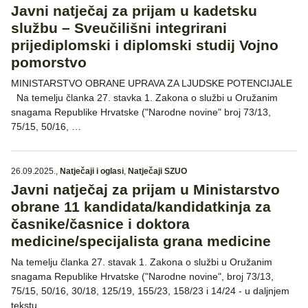
Javni natječaj za prijam u kadetsku
službu – Sveučilišni integrirani
prijediplomski i diplomski studij Vojno
pomorstvo
MINISTARSTVO OBRANE UPRAVA ZA LJUDSKE POTENCIJALE
Na temelju članka 27. stavka 1. Zakona o službi u Oružanim
snagama Republike Hrvatske ("Narodne novine" broj 73/13,
75/15, 50/16, …
26.09.2025.
,
Natječaji i oglasi
,
Natječaji SZUO
Javni natječaj za prijam u Ministarstvo
obrane 11 kandidata/kandidatkinja za
časnike/časnice i doktora
medicine/specijalista grana medicine
Na temelju članka 27. stavak 1. Zakona o službi u Oružanim
snagama Republike Hrvatske ("Narodne novine", broj 73/13,
75/15, 50/16, 30/18, 125/19, 155/23, 158/23 i 14/24 - u daljnjem
tekstu …