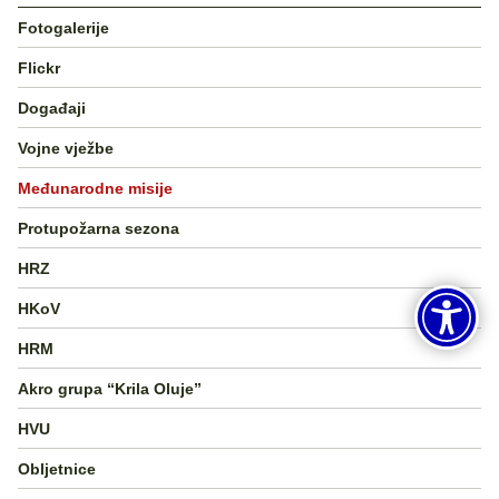
Fotogalerije
Flickr
Događaji
Vojne vježbe
Međunarodne misije
Protupožarna sezona
HRZ
HKoV
HRM
Akro grupa “Krila Oluje”
HVU
Obljetnice