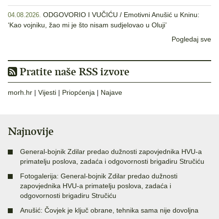
ODGOVORIO I VUČIĆU / Emotivni Anušić u Kninu:
04.08.2026.
‘Kao vojniku, žao mi je što nisam sudjelovao u Oluji’
Pogledaj sve
Pratite naše RSS izvore
morh.hr
|
Vijesti
|
Priopćenja
|
Najave
Najnovije
General-bojnik Zdilar predao dužnosti zapovjednika HVU-a
primatelju poslova, zadaća i odgovornosti brigadiru Stručiću
Fotogalerija: General-bojnik Zdilar predao dužnosti
zapovjednika HVU-a primatelju poslova, zadaća i
odgovornosti brigadiru Stručiću
Anušić: Čovjek je ključ obrane, tehnika sama nije dovoljna