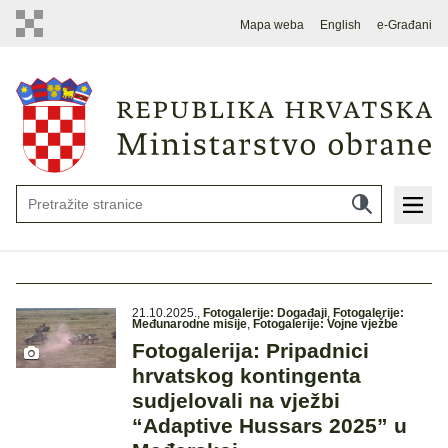
Mapa weba
English
e-Građani
21.10.2025.
,
Fotogalerije: Događaji
,
Fotogalerije:
Međunarodne misije
,
Fotogalerije: Vojne vježbe
Fotogalerija: Pripadnici
hrvatskog kontingenta
sudjelovali na vježbi
“Adaptive Hussars 2025” u