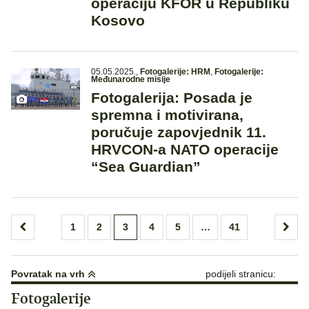
operaciju KFOR u Republiku
Kosovo
05.05.2025.
,
Fotogalerije: HRM
,
Fotogalerije:
Međunarodne misije
Fotogalerija: Posada je
spremna i motivirana,
poručuje zapovjednik 11.
HRVCON-a NATO operacije
“Sea Guardian”
Brojevi
1
2
3
4
5
…
41
stranica
objava
Povratak na vrh
podijeli stranicu:
Fotogalerije