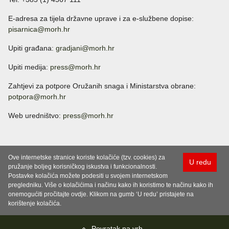
E-adresa za tijela državne uprave i za e-službene dopise:
pisarnica@morh.hr
Upiti građana:
gradjani@morh.hr
Upiti medija:
press@morh.hr
Zahtjevi za potpore Oružanih snaga i Ministarstva obrane:
potpora@morh.hr
Web uredništvo:
press@morh.hr
Ove internetske stranice koriste kolačiće (tzv. cookies) za
U redu
pružanje boljeg korisničkog iskustva i funkcionalnosti.
Postavke kolačića možete podesiti u svojem internetskom
pregledniku. Više o kolačićima i načinu kako ih koristimo te načinu kako ih
onemogućiti pročitajte ovdje. Klikom na gumb ‘U redu’ pristajete na
korištenje kolačića.
Povratak na vrh