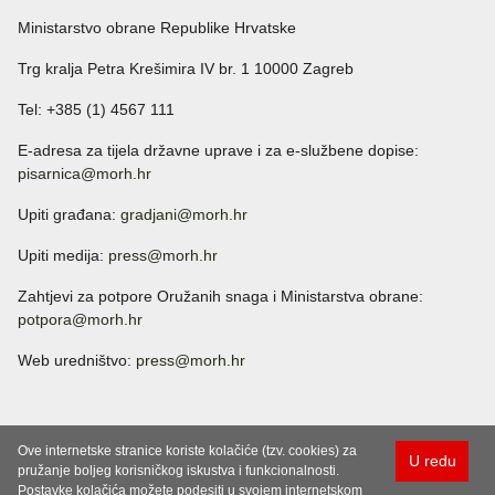
Ministarstvo obrane Republike Hrvatske
Trg kralja Petra Krešimira IV br. 1 10000 Zagreb
Tel: +385 (1) 4567 111
E-adresa za tijela državne uprave i za e-službene dopise:
pisarnica@morh.hr
Upiti građana:
gradjani@morh.hr
Upiti medija:
press@morh.hr
Zahtjevi za potpore Oružanih snaga i Ministarstva obrane:
potpora@morh.hr
Web uredništvo:
press@morh.hr
Ove internetske stranice koriste kolačiće (tzv. cookies) za
U redu
pružanje boljeg korisničkog iskustva i funkcionalnosti.
Postavke kolačića možete podesiti u svojem internetskom