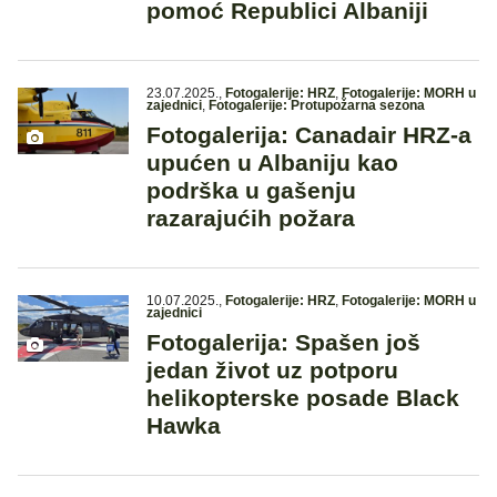
pomoć Republici Albaniji
23.07.2025.
,
Fotogalerije: HRZ
,
Fotogalerije: MORH u
zajednici
,
Fotogalerije: Protupožarna sezona
Fotogalerija: Canadair HRZ-a
upućen u Albaniju kao
podrška u gašenju
razarajućih požara
10.07.2025.
,
Fotogalerije: HRZ
,
Fotogalerije: MORH u
zajednici
Fotogalerija: Spašen još
jedan život uz potporu
helikopterske posade Black
Hawka