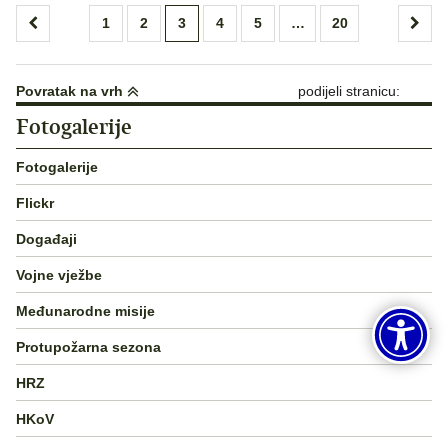
Brojevi
1
2
3
4
5
…
20
stranica
objava
Povratak na vrh
podijeli stranicu:
Fotogalerije
Fotogalerije
Flickr
Događaji
Vojne vježbe
Međunarodne misije
Protupožarna sezona
HRZ
HKoV