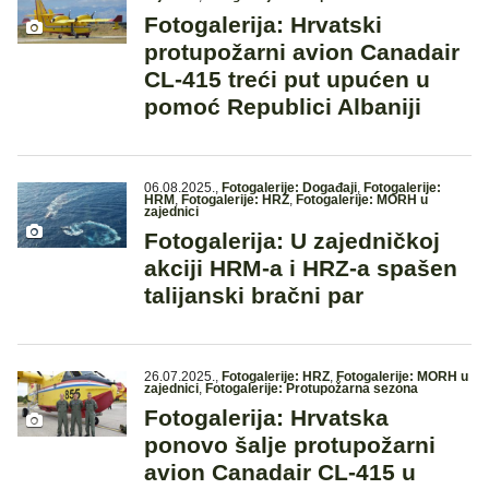
Fotogalerija: Hrvatski
protupožarni avion Canadair
CL-415 treći put upućen u
pomoć Republici Albaniji
06.08.2025.
,
Fotogalerije: Događaji
,
Fotogalerije:
HRM
,
Fotogalerije: HRZ
,
Fotogalerije: MORH u
zajednici
Fotogalerija: U zajedničkoj
akciji HRM-a i HRZ-a spašen
talijanski bračni par
26.07.2025.
,
Fotogalerije: HRZ
,
Fotogalerije: MORH u
zajednici
,
Fotogalerije: Protupožarna sezona
Fotogalerija: Hrvatska
ponovo šalje protupožarni
avion Canadair CL-415 u