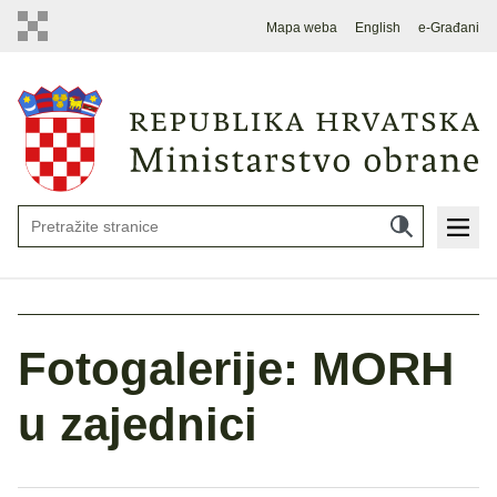
Mapa weba
English
e-Građani
Fotogalerije: MORH
u zajednici