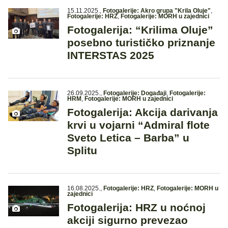
15.11.2025.
,
Fotogalerije: Akro grupa "Krila Oluje"
,
Fotogalerije: HRZ
,
Fotogalerije: MORH u zajednici
Fotogalerija: “Krilima Oluje”
posebno turističko priznanje
INTERSTAS 2025
26.09.2025.
,
Fotogalerije: Događaji
,
Fotogalerije:
HRM
,
Fotogalerije: MORH u zajednici
Fotogalerija: Akcija darivanja
krvi u vojarni “Admiral flote
Sveto Letica – Barba” u
Splitu
16.08.2025.
,
Fotogalerije: HRZ
,
Fotogalerije: MORH u
zajednici
Fotogalerija: HRZ u noćnoj
akciji sigurno prevezao