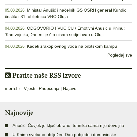
Ministar Anušić i načelnik GS OSRH general Kundid
05.08.2026.
čestitali 31. obljetnicu VRO Oluja
ODGOVORIO I VUČIĆU / Emotivni Anušić u Kninu:
04.08.2026.
‘Kao vojniku, žao mi je što nisam sudjelovao u Oluji’
Kadeti zrakoplovnog voda na pilotskom kampu
04.08.2026.
Pogledaj sve
Pratite naše RSS izvore
morh.hr
|
Vijesti
|
Priopćenja
|
Najave
Najnovije
Anušić: Čovjek je ključ obrane, tehnika sama nije dovoljna
U Kninu svečano obilježen Dan pobjede i domovinske