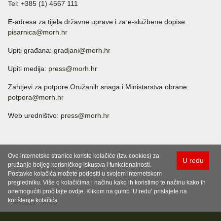
Tel: +385 (1) 4567 111
E-adresa za tijela državne uprave i za e-službene dopise:
pisarnica@morh.hr
Upiti građana:
gradjani@morh.hr
Upiti medija:
press@morh.hr
Zahtjevi za potpore Oružanih snaga i Ministarstva obrane:
potpora@morh.hr
Web uredništvo:
press@morh.hr
Ove internetske stranice koriste kolačiće (tzv. cookies) za
U redu
pružanje boljeg korisničkog iskustva i funkcionalnosti.
Postavke kolačića možete podesiti u svojem internetskom
pregledniku. Više o kolačićima i načinu kako ih koristimo te načinu kako ih
onemogućiti pročitajte ovdje. Klikom na gumb ‘U redu’ pristajete na
korištenje kolačića.