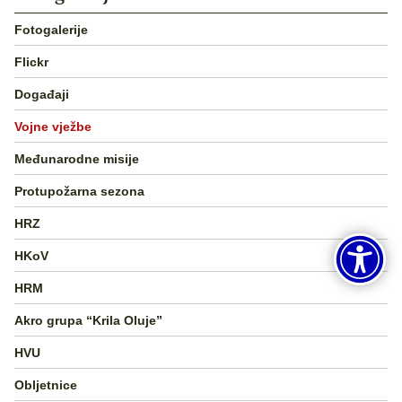
Fotogalerije
Flickr
Događaji
Vojne vježbe
Međunarodne misije
Protupožarna sezona
HRZ
HKoV
HRM
Akro grupa “Krila Oluje”
HVU
Obljetnice