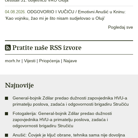
čestitali 31. obljetnicu VRO Oluja
ODGOVORIO I VUČIĆU / Emotivni Anušić u Kninu:
04.08.2026.
‘Kao vojniku, žao mi je što nisam sudjelovao u Oluji’
Pogledaj sve
Pratite naše RSS izvore
morh.hr
|
Vijesti
|
Priopćenja
|
Najave
Najnovije
General-bojnik Zdilar predao dužnosti zapovjednika HVU-a
primatelju poslova, zadaća i odgovornosti brigadiru Stručiću
Fotogalerija: General-bojnik Zdilar predao dužnosti
zapovjednika HVU-a primatelju poslova, zadaća i
odgovornosti brigadiru Stručiću
Anušić: Čovjek je ključ obrane, tehnika sama nije dovoljna