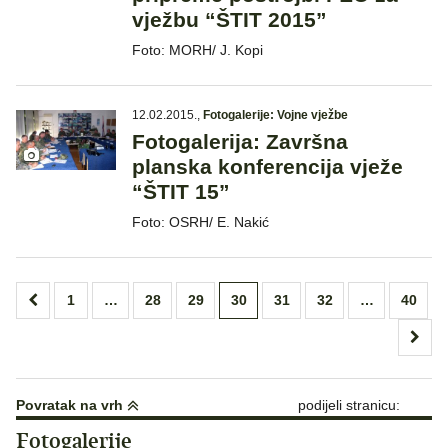
vježbu “ŠTIT 2015”
Foto: MORH/ J. Kopi
12.02.2015.
,
Fotogalerije: Vojne vježbe
Fotogalerija: Završna
planska konferencija vježe
“ŠTIT 15”
Foto: OSRH/ E. Nakić
Brojevi
1
…
28
29
30
31
32
…
40
stranica
objava
Povratak na vrh
podijeli stranicu:
Fotogalerije