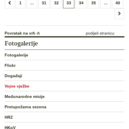
Brojevi
1
…
31
32
33
34
35
…
40
stranica
objava
Povratak na vrh
podijeli stranicu:
Fotogalerije
Fotogalerije
Flickr
Događaji
Vojne vježbe
Međunarodne misije
Protupožarna sezona
HRZ
HKoV