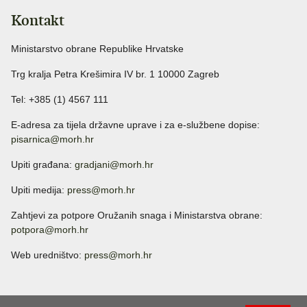
Kontakt
Ministarstvo obrane Republike Hrvatske
Trg kralja Petra Krešimira IV br. 1 10000 Zagreb
Tel: +385 (1) 4567 111
E-adresa za tijela državne uprave i za e-službene dopise:
pisarnica@morh.hr
Upiti građana:
gradjani@morh.hr
Upiti medija:
press@morh.hr
Zahtjevi za potpore Oružanih snaga i Ministarstva obrane:
potpora@morh.hr
Web uredništvo:
press@morh.hr