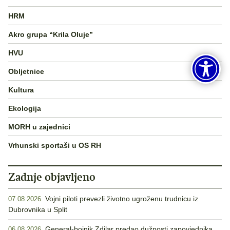
HRM
Akro grupa “Krila Oluje”
HVU
Obljetnice
Kultura
Ekologija
MORH u zajednici
Vrhunski sportaši u OS RH
Zadnje objavljeno
Vojni piloti prevezli životno ugroženu trudnicu iz
07.08.2026.
Dubrovnika u Split
General-bojnik Zdilar predao dužnosti zapovjednika
06.08.2026.