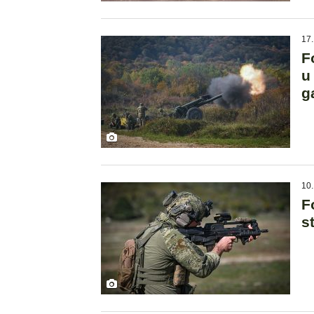
17.
F
u
g
10.
F
s