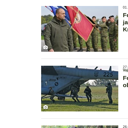
01.
F
j
K
27.
Voj
F
o
26.