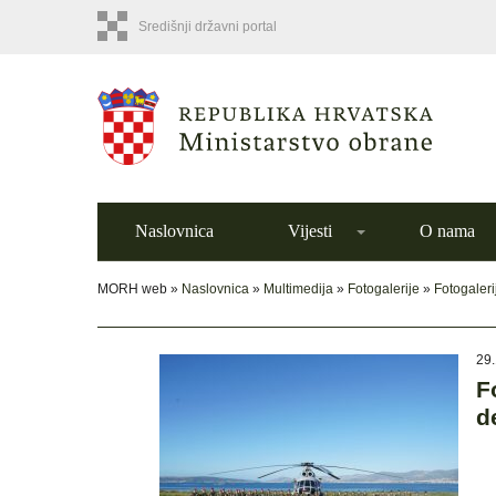
Središnji državni portal
Naslovnica
Vijesti
O nama
MORH web »
Naslovnica
»
Multimedija
»
Fotogalerije
»
Fotogaleri
29.
F
d