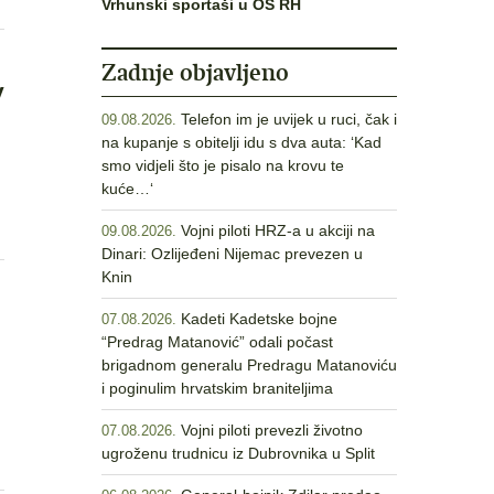
Vrhunski sportaši u OS RH
Zadnje objavljeno
v
Telefon im je uvijek u ruci, čak i
09.08.2026.
na kupanje s obitelji idu s dva auta: ‘Kad
smo vidjeli što je pisalo na krovu te
kuće…‘
Vojni piloti HRZ-a u akciji na
09.08.2026.
Dinari: Ozlijeđeni Nijemac prevezen u
Knin
Kadeti Kadetske bojne
07.08.2026.
“Predrag Matanović” odali počast
brigadnom generalu Predragu Matanoviću
i poginulim hrvatskim braniteljima
Vojni piloti prevezli životno
07.08.2026.
ugroženu trudnicu iz Dubrovnika u Split