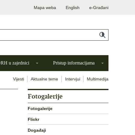
Mapa weba
English
e-Građani
H u zajednici
Pristup informacijama
Vijesti
Aktualne teme
Intervjui
Multimedija
Fotogalerije
Fotogalerije
Flickr
Događaji