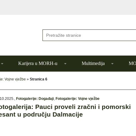
Karijera u MORH-u
Multimedija
MOR
je: Vojne vježbe
»
Stranica 6
10.2025.
,
Fotogalerije: Događaji
,
Fotogalerije: Vojne vježbe
otogalerija: Pauci proveli zračni i pomorski
esant u području Dalmacije