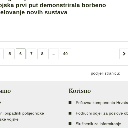
ojska prvi put demonstrirala borbeno
jelovanje novih sustava
5
6
7
8
…
40
podijeli stranicu:
jamo
Korisno
H
Pričuvna komponenta Hrvats
ni pripadnik pobjedničke
Područni odjeli za poslove o
ske vojske
Službenik za informiranje