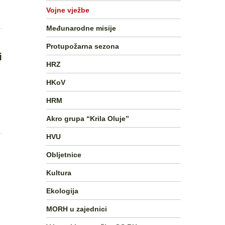
Vojne vježbe
Međunarodne misije
Protupožarna sezona
i
HRZ
HKoV
HRM
Akro grupa “Krila Oluje”
HVU
:
Obljetnice
Kultura
Ekologija
MORH u zajednici