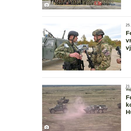
25.
F
v
v
21.
Voj
F
k
H