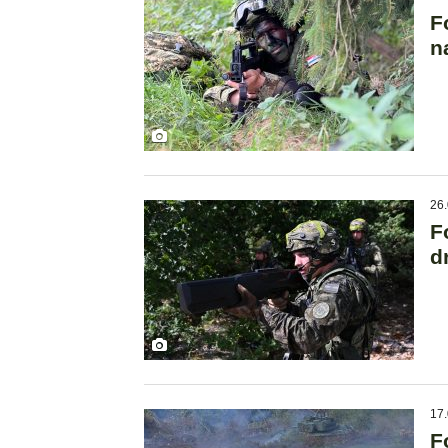
F
n
26.
F
d
17.
F