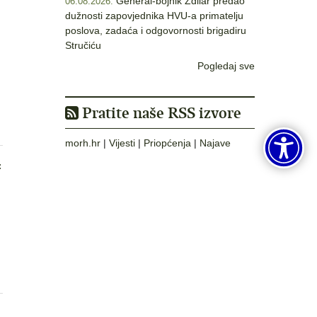
General-bojnik Zdilar predao
06.08.2026.
dužnosti zapovjednika HVU-a primatelju
poslova, zadaća i odgovornosti brigadiru
Stručiću
Pogledaj sve
Pratite naše RSS izvore
morh.hr
|
Vijesti
|
Priopćenja
|
Najave
: