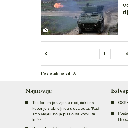
v
d
Brojevi
1
…
4
stranica
objava
Povratak na vrh
Najnovije
Izdva
Telefon im je uvijek u ruci, čak i na
OSR
kupanje s obitelji idu s dva auta: ‘Kad
Posta
smo vidjeli što je pisalo na krovu te
Hrvat
kuće…‘