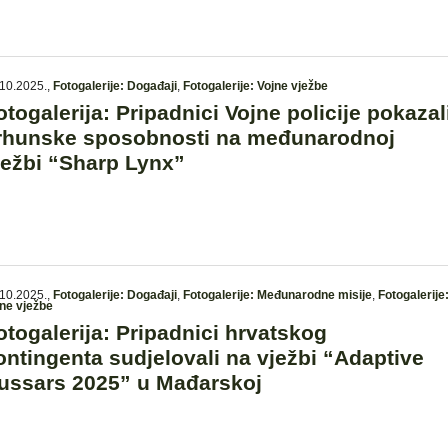
10.2025.
,
Fotogalerije: Događaji
,
Fotogalerije: Vojne vježbe
otogalerija: Pripadnici Vojne policije pokazal
rhunske sposobnosti na međunarodnoj
ježbi “Sharp Lynx”
10.2025.
,
Fotogalerije: Događaji
,
Fotogalerije: Međunarodne misije
,
Fotogalerije
ne vježbe
otogalerija: Pripadnici hrvatskog
ontingenta sudjelovali na vježbi “Adaptive
ussars 2025” u Mađarskoj