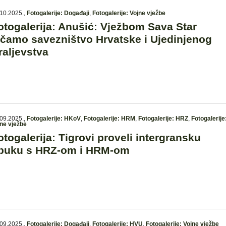
10.2025.
,
Fotogalerije: Događaji
,
Fotogalerije: Vojne vježbe
otogalerija: Anušić: Vježbom Sava Star
ačamo savezništvo Hrvatske i Ujedinjenog
raljevstva
09.2025.
,
Fotogalerije: HKoV
,
Fotogalerije: HRM
,
Fotogalerije: HRZ
,
Fotogalerije
ne vježbe
otogalerija: Tigrovi proveli intergransku
buku s HRZ-om i HRM-om
09.2025.
,
Fotogalerije: Događaji
,
Fotogalerije: HVU
,
Fotogalerije: Vojne vježbe