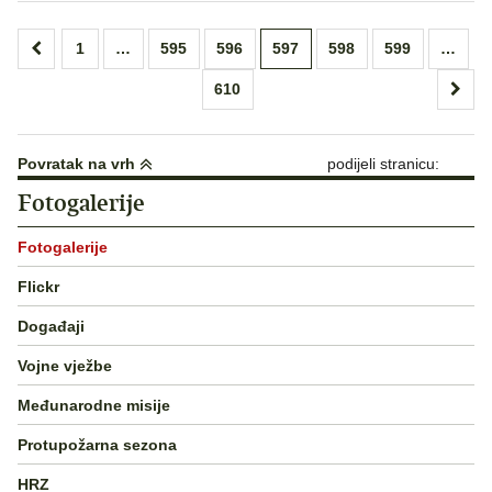
Brojevi
1
…
595
596
597
598
599
…
stranica
610
objava
Povratak na vrh
podijeli stranicu:
Fotogalerije
Fotogalerije
Flickr
Događaji
Vojne vježbe
Međunarodne misije
Protupožarna sezona
HRZ