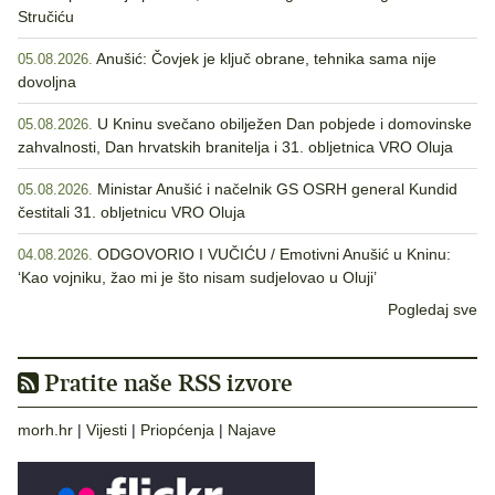
Stručiću
Anušić: Čovjek je ključ obrane, tehnika sama nije
05.08.2026.
dovoljna
U Kninu svečano obilježen Dan pobjede i domovinske
05.08.2026.
zahvalnosti, Dan hrvatskih branitelja i 31. obljetnica VRO Oluja
Ministar Anušić i načelnik GS OSRH general Kundid
05.08.2026.
čestitali 31. obljetnicu VRO Oluja
ODGOVORIO I VUČIĆU / Emotivni Anušić u Kninu:
04.08.2026.
‘Kao vojniku, žao mi je što nisam sudjelovao u Oluji’
Pogledaj sve
Pratite naše RSS izvore
morh.hr
|
Vijesti
|
Priopćenja
|
Najave