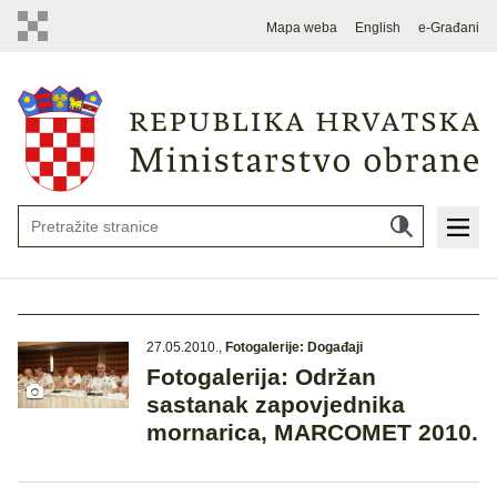
Mapa weba
English
e-Građani
27.05.2010.
,
Fotogalerije: Događaji
Fotogalerija: Održan
sastanak zapovjednika
mornarica, MARCOMET 2010.