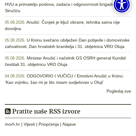
HVU-a primatelju poslova, zadaća i odgovornosti brigadiru
Stručiću
Anušić: Čovjek je ključ obrane, tehnika sama nije
05.08.2026.
dovoljna
U Kninu svečano obilježen Dan pobjede i domovinske
05.08.2026.
zahvalnosti, Dan hrvatskih branitelja i 31. obljetnica VRO Oluja
Ministar Anušić i načelnik GS OSRH general Kundid
05.08.2026.
čestitali 31. obljetnicu VRO Oluja
ODGOVORIO I VUČIĆU / Emotivni Anušić u Kninu:
04.08.2026.
‘Kao vojniku, žao mi je što nisam sudjelovao u Oluji’
Pogledaj sve
Pratite naše RSS izvore
morh.hr
|
Vijesti
|
Priopćenja
|
Najave