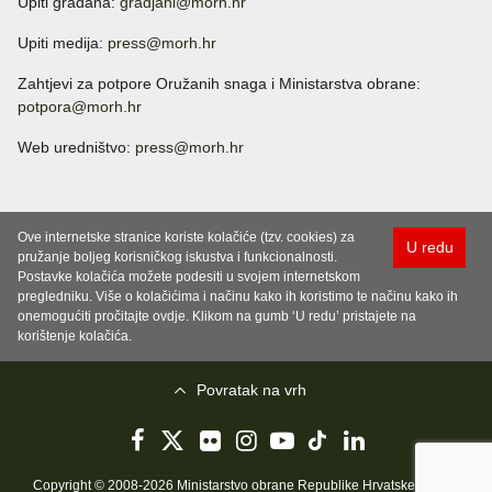
Upiti građana:
gradjani@morh.hr
Upiti medija:
press@morh.hr
Zahtjevi za potpore Oružanih snaga i Ministarstva obrane:
potpora@morh.hr
Web uredništvo:
press@morh.hr
Ove internetske stranice koriste kolačiće (tzv. cookies) za
U redu
pružanje boljeg korisničkog iskustva i funkcionalnosti.
Postavke kolačića možete podesiti u svojem internetskom
pregledniku. Više o kolačićima i načinu kako ih koristimo te načinu kako ih
onemogućiti pročitajte ovdje. Klikom na gumb ‘U redu’ pristajete na
korištenje kolačića.
Povratak na vrh
Copyright © 2008-2026 Ministarstvo obrane Republike Hrvatske..
Uvjeti