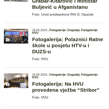
Grabar-Kitarović i ministar
Buljević u Afganistanu
Foto: Ured predsjednice RH/ D. Opačak
18.05.2016.
,
Fotogalerije: Događaji
,
Fotogalerije:
HVU
Fotogalerija: Polaznici Ratne
škole u posjetu HTV-u i
DUZS-u
Foto: HVU
16.05.2016.
,
Fotogalerije: Događaji
,
Fotogalerije:
HVU
Fotogalerija: Na HVU
provedena vježba “Stribor”
Foto: HVU