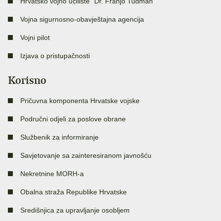
Hrvatsko vojno učilište “Dr. Franjo Tuđman”
Vojna sigurnosno-obavještajna agencija
Vojni pilot
Izjava o pristupačnosti
Korisno
Pričuvna komponenta Hrvatske vojske
Područni odjeli za poslove obrane
Službenik za informiranje
Savjetovanje sa zainteresiranom javnošću
Nekretnine MORH-a
Obalna straža Republike Hrvatske
Središnjica za upravljanje osobljem