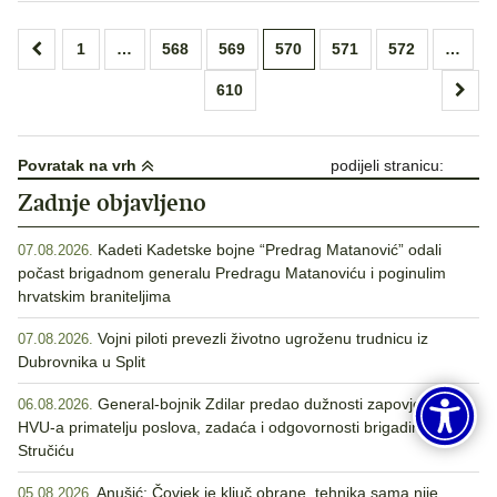
Brojevi
1
…
568
569
570
571
572
…
stranica
610
objava
Povratak na vrh
podijeli stranicu:
Zadnje objavljeno
Kadeti Kadetske bojne “Predrag Matanović” odali
07.08.2026.
počast brigadnom generalu Predragu Matanoviću i poginulim
hrvatskim braniteljima
Vojni piloti prevezli životno ugroženu trudnicu iz
07.08.2026.
Dubrovnika u Split
General-bojnik Zdilar predao dužnosti zapovjednika
06.08.2026.
HVU-a primatelju poslova, zadaća i odgovornosti brigadiru
Stručiću
Anušić: Čovjek je ključ obrane, tehnika sama nije
05.08.2026.