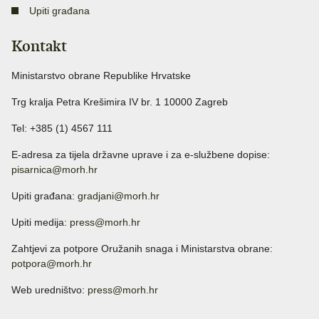
Upiti građana
Kontakt
Ministarstvo obrane Republike Hrvatske
Trg kralja Petra Krešimira IV br. 1 10000 Zagreb
Tel: +385 (1) 4567 111
E-adresa za tijela državne uprave i za e-službene dopise:
pisarnica@morh.hr
Upiti građana:
gradjani@morh.hr
Upiti medija:
press@morh.hr
Zahtjevi za potpore Oružanih snaga i Ministarstva obrane:
potpora@morh.hr
Web uredništvo:
press@morh.hr