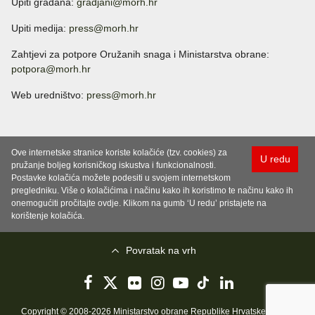
Upiti građana:
gradjani@morh.hr
Upiti medija:
press@morh.hr
Zahtjevi za potpore Oružanih snaga i Ministarstva obrane:
potpora@morh.hr
Web uredništvo:
press@morh.hr
Ove internetske stranice koriste kolačiće (tzv. cookies) za
U redu
pružanje boljeg korisničkog iskustva i funkcionalnosti.
Postavke kolačića možete podesiti u svojem internetskom
pregledniku. Više o kolačićima i načinu kako ih koristimo te načinu kako ih
onemogućiti pročitajte ovdje. Klikom na gumb ‘U redu’ pristajete na
korištenje kolačića.
Povratak na vrh
Copyright © 2008-2026 Ministarstvo obrane Republike Hrvatske..
Uvjeti