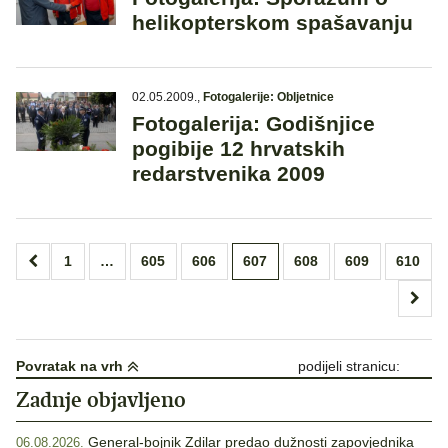
helikopterskom spašavanju
02.05.2009.
,
Fotogalerije: Obljetnice
Fotogalerija: Godišnjice
pogibije 12 hrvatskih
redarstvenika 2009
Brojevi
1
…
605
606
607
608
609
610
stranica
objava
Povratak na vrh
podijeli stranicu:
Zadnje objavljeno
General-bojnik Zdilar predao dužnosti zapovjednika
06.08.2026.