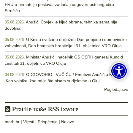
HVU-a primatelju poslova, zadaća i odgovornosti brigadiru
Stručiću
Anušić: Čovjek je ključ obrane, tehnika sama nije
05.08.2026.
dovoljna
U Kninu svečano obilježen Dan pobjede i domovinske
05.08.2026.
zahvalnosti, Dan hrvatskih branitelja i 31. obljetnica VRO Oluja
Ministar Anušić i načelnik GS OSRH general Kundid
05.08.2026.
čestitali 31. obljetnicu VRO Oluja
ODGOVORIO I VUČIĆU / Emotivni Anušić u Kninu:
04.08.2026.
‘Kao vojniku, žao mi je što nisam sudjelovao u Oluji’
Pogledaj sve
Pratite naše RSS izvore
morh.hr
|
Vijesti
|
Priopćenja
|
Najave