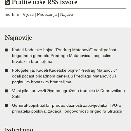
Pratite naše RSS izvore
morh.hr
|
Vijesti
|
Priopćenja
|
Najave
Najnovije
Kadeti Kadetske bojne “Predrag Matanović” odali počast
brigadnom generalu Predragu Matanoviću i poginulim
hrvatskim braniteljima
Fotogalerija: Kadeti Kadetske bojne “Predrag Matanović”
odali počast brigadnom generalu Predragu Matanoviću i
poginulim hrvatskim braniteljima
Vojni piloti prevezli životno ugroženu trudnicu iz Dubrovnika u
Split
General-bojnik Zdilar predao dužnosti zapovjednika HVU-a
primatelju poslova, zadaća i odgovornosti brigadiru Stručiću
Izdvajamo