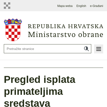
Mapa weba
English
e-Građani
Pregled isplata
primateljima
sredstava