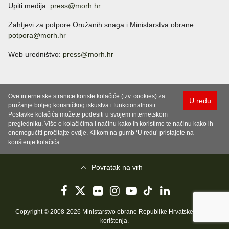
Upiti medija:
press@morh.hr
Zahtjevi za potpore Oružanih snaga i Ministarstva obrane:
potpora@morh.hr
Web uredništvo:
press@morh.hr
Ove internetske stranice koriste kolačiće (tzv. cookies) za
U redu
pružanje boljeg korisničkog iskustva i funkcionalnosti.
Postavke kolačića možete podesiti u svojem internetskom
pregledniku. Više o kolačićima i načinu kako ih koristimo te načinu kako ih
onemogućiti pročitajte ovdje. Klikom na gumb ‘U redu’ pristajete na
korištenje kolačića.
Povratak na vrh
Copyright © 2008-2026 Ministarstvo obrane Republike Hrvatske..
Uvjeti
korištenja
.