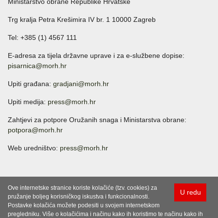
Ministarstvo obrane Republike Hrvatske
Trg kralja Petra Krešimira IV br. 1 10000 Zagreb
Tel: +385 (1) 4567 111
E-adresa za tijela državne uprave i za e-službene dopise:
pisarnica@morh.hr
Upiti građana:
gradjani@morh.hr
Upiti medija:
press@morh.hr
Zahtjevi za potpore Oružanih snaga i Ministarstva obrane:
potpora@morh.hr
Web uredništvo:
press@morh.hr
Ove internetske stranice koriste kolačiće (tzv. cookies) za
U redu
pružanje boljeg korisničkog iskustva i funkcionalnosti.
Postavke kolačića možete podesiti u svojem internetskom
pregledniku. Više o kolačićima i načinu kako ih koristimo te načinu kako ih