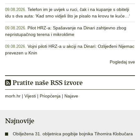
Telefon im je uvijek u ruci, čak i na kupanje s obitelji
09.08.2026.
idu s dva auta: ‘Kad smo vidjeli što je pisalo na krovu te kuće…‘
Pilot HRZ-a: Spašavanje na Dinari zahtjevno zbog
09.08.2026.
nepristupačnog terena i mikroklime
Vojni piloti HRZ-a u akciji na Dinari: Ozlijeđeni Nijemac
09.08.2026.
prevezen u Knin
Pogledaj sve
Pratite naše RSS izvore
morh.hr
|
Vijesti
|
Priopćenja
|
Najave
Najnovije
Obilježena 31. obljetnica pogibije bojnika Tihomira Klobučara