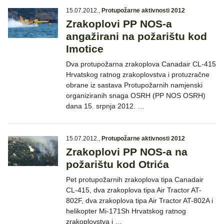
15.07.2012.
,
Protupožarne aktivnosti 2012
Zrakoplovi PP NOS-a
angažirani na požarištu kod
Imotice
Dva protupožarna zrakoplova Canadair CL-415
Hrvatskog ratnog zrakoplovstva i protuzračne
obrane iz sastava Protupožarnih namjenski
organiziranih snaga OSRH (PP NOS OSRH)
dana 15. srpnja 2012. …
15.07.2012.
,
Protupožarne aktivnosti 2012
Zrakoplovi PP NOS-a na
požarištu kod Otrića
Pet protupožarnih zrakoplova tipa Canadair
CL-415, dva zrakoplova tipa Air Tractor AT-
802F, dva zrakoplova tipa Air Tractor AT-802A i
helikopter Mi-171Sh Hrvatskog ratnog
zrakoplovstva i …