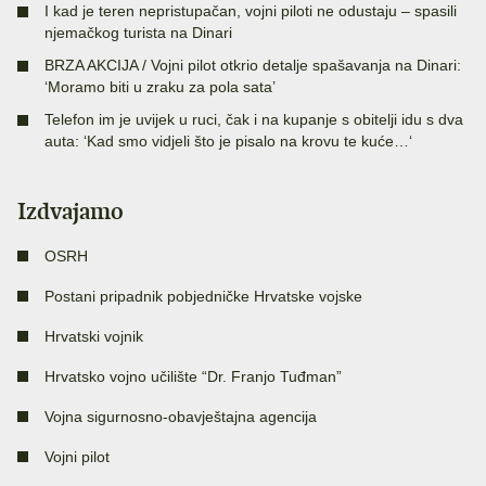
I kad je teren nepristupačan, vojni piloti ne odustaju – spasili
njemačkog turista na Dinari
BRZA AKCIJA / Vojni pilot otkrio detalje spašavanja na Dinari:
‘Moramo biti u zraku za pola sata’
Telefon im je uvijek u ruci, čak i na kupanje s obitelji idu s dva
auta: ‘Kad smo vidjeli što je pisalo na krovu te kuće…‘
Izdvajamo
OSRH
Postani pripadnik pobjedničke Hrvatske vojske
Hrvatski vojnik
Hrvatsko vojno učilište “Dr. Franjo Tuđman”
Vojna sigurnosno-obavještajna agencija
Vojni pilot