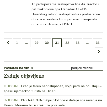
Tri protupožarna zrakoplova tipa Air Tractor i
pet zrakoplova tipa Canadair CL-415
Hrvatskog ratnog zrakoplovstva i protuzračne
obrane iz sastava Protupožarnih namjenski
organiziranih snaga OSRH …
Brojevi
1
…
29
30
31
32
33
…
36
stranica
objava
Povratak na vrh
podijeli stranicu:
Zadnje objavljeno
I kad je teren nepristupačan, vojni piloti ne odustaju –
10.08.2026.
spasili njemačkog turista na Dinari
BRZA AKCIJA / Vojni pilot otkrio detalje spašavanja na
09.08.2026.
Dinari: ‘Moramo biti u zraku za pola sata’