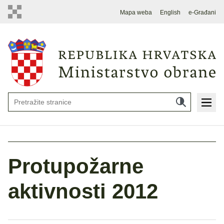
Mapa weba
English
e-Građani
Protupožarne
aktivnosti 2012