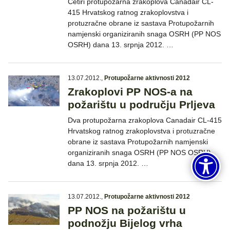
Četiri protupožarna zrakoplova Canadair CL-
415 Hrvatskog ratnog zrakoplovstva i
protuzračne obrane iz sastava Protupožarnih
namjenski organiziranih snaga OSRH (PP NOS
OSRH) dana 13. srpnja 2012. …
13.07.2012.
,
Protupožarne aktivnosti 2012
Zrakoplovi PP NOS-a na
požarištu u području Prljeva
Dva protupožarna zrakoplova Canadair CL-415
Hrvatskog ratnog zrakoplovstva i protuzračne
obrane iz sastava Protupožarnih namjenski
organiziranih snaga OSRH (PP NOS OSRH)
dana 13. srpnja 2012. …
13.07.2012.
,
Protupožarne aktivnosti 2012
PP NOS na požarištu u
podnožju Bijelog vrha