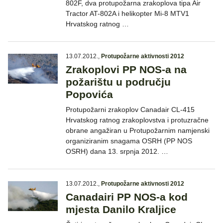
802F, dva protupožarna zrakoplova tipa Air
Tractor AT-802A i helikopter Mi-8 MTV1
Hrvatskog ratnog …
13.07.2012.
,
Protupožarne aktivnosti 2012
Zrakoplovi PP NOS-a na
požarištu u području
Popovića
Protupožarni zrakoplov Canadair CL-415
Hrvatskog ratnog zrakoplovstva i protuzračne
obrane angažiran u Protupožarnim namjenski
organiziranim snagama OSRH (PP NOS
OSRH) dana 13. srpnja 2012. …
13.07.2012.
,
Protupožarne aktivnosti 2012
Canadairi PP NOS-a kod
mjesta Danilo Kraljice