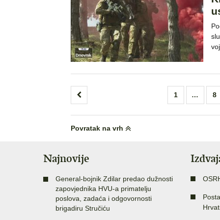
u
Po
sl
vo
Brojevi
1
…
8
stranica
objava
Povratak na vrh
Najnovije
Izdva
General-bojnik Zdilar predao dužnosti
OSR
zapovjednika HVU-a primatelju
Posta
poslova, zadaća i odgovornosti
Hrvat
brigadiru Stručiću