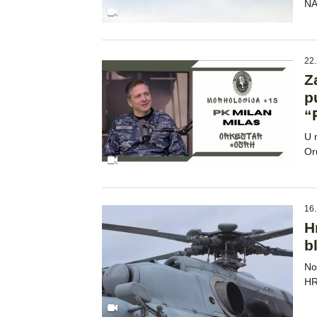
NA
22.
Z
p
“
U 
Or
16.
H
b
Nov
HR