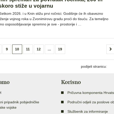
skoro stiže u vojarnu
četkom 2026. i u Knin stižu prvi ročnici. Godišnje će ih obavezno
uženje vojnog roka u Zvonimirovu gradu proći do tisuću. Za temeljno
jno osposobljavanje spremno je sve - prostorije i …
9
10
11
12
…
19
podijeli stranicu:
jamo
Korisno
H
Pričuvna komponenta Hrvats
ni pripadnik pobjedničke
Područni odjeli za poslove o
ske vojske
Službenik za informiranje