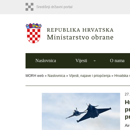
Središnji državni portal
Naslovnica
Vijesti
O nama
MORH web »
Naslovnica
»
Vijesti, najave i priopćenja
»
Hrvatska 
27.
H
p
p
Ai