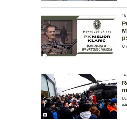
16.
P
M
p
U 
14.
R
m
Uz
už