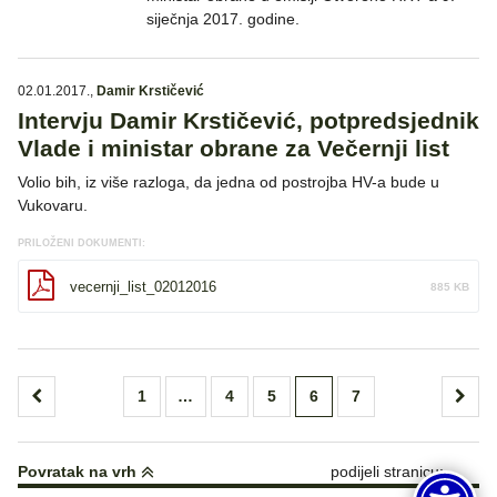
siječnja 2017. godine.
02.01.2017.
,
Damir Krstičević
Intervju Damir Krstičević, potpredsjednik
Vlade i ministar obrane za Večernji list
Volio bih, iz više razloga, da jedna od postrojba HV-a bude u
Vukovaru.
PRILOŽENI DOKUMENTI:
vecernji_list_02012016
885 KB
Brojevi
1
…
4
5
6
7
stranica
objava
Povratak na vrh
podijeli stranicu: