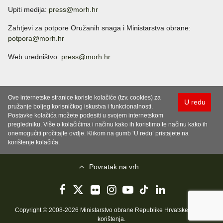
Upiti medija:
press@morh.hr
Zahtjevi za potpore Oružanih snaga i Ministarstva obrane:
potpora@morh.hr
Web uredništvo:
press@morh.hr
Ove internetske stranice koriste kolačiće (tzv. cookies) za
U redu
pružanje boljeg korisničkog iskustva i funkcionalnosti.
Postavke kolačića možete podesiti u svojem internetskom
pregledniku. Više o kolačićima i načinu kako ih koristimo te načinu kako ih
onemogućiti pročitajte ovdje. Klikom na gumb ‘U redu’ pristajete na
korištenje kolačića.
Povratak na vrh
Copyright © 2008-2026 Ministarstvo obrane Republike Hrvatske..
Uvjeti
korištenja
.