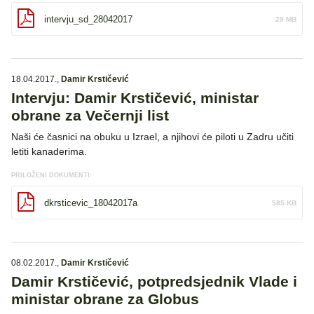
intervju_sd_28042017
29 MB
18.04.2017.
,
Damir Krstičević
Intervju: Damir Krstičević, ministar
obrane za Večernji list
Naši će časnici na obuku u Izrael, a njihovi će piloti u Zadru učiti
letiti kanaderima.
PRILOŽENI DOKUMENTI:
dkrsticevic_18042017a
585 KB
08.02.2017.
,
Damir Krstičević
Damir Krstičević, potpredsjednik Vlade i
ministar obrane za Globus