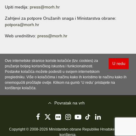
Upiti medija:
press@morh.hr
Zahtjevi za potpore Oružanih snaga i Ministarstva obrane:
potpora@morh.hr
Web uredništvo:
press@morh.hr
Ove internetske stranice koriste kolačiće (tzv. cookies) za
U redu
pružanje boljeg korisničkog iskustva i funkcionalnosti.
Postavke kolačića možete podesiti u svojem internetskom
pregledniku. Više o kolačićima i načinu kako ih koristimo te načinu kako ih
onemogućiti pročitajte ovdje. Klikom na gumb ‘U redu’ pristajete na
korištenje kolačića.
Povratak na vrh
Copyright © 2008-2026 Ministarstvo obrane Republike Hrvatske..
Uvjeti
korištenja
.