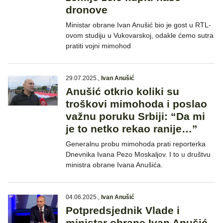
dronove
Ministar obrane Ivan Anušić bio je gost u RTL-
ovom studiju u Vukovarskoj, odakle ćemo sutra
pratiti vojni mimohod
29.07.2025.
,
Ivan Anušić
Anušić otkrio koliki su
troškovi mimohoda i poslao
važnu poruku Srbiji: “Da mi
je to netko rekao ranije…”
Generalnu probu mimohoda prati reporterka
Dnevnika Ivana Pezo Moskaljov. I to u društvu
ministra obrane Ivana Anušića.
04.06.2025.
,
Ivan Anušić
Potpredsjednik Vlade i
ministar obrane Ivan Anušić