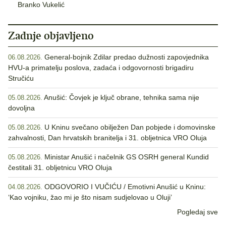
Branko Vukelić
Zadnje objavljeno
General-bojnik Zdilar predao dužnosti zapovjednika
06.08.2026.
HVU-a primatelju poslova, zadaća i odgovornosti brigadiru
Stručiću
Anušić: Čovjek je ključ obrane, tehnika sama nije
05.08.2026.
dovoljna
U Kninu svečano obilježen Dan pobjede i domovinske
05.08.2026.
zahvalnosti, Dan hrvatskih branitelja i 31. obljetnica VRO Oluja
Ministar Anušić i načelnik GS OSRH general Kundid
05.08.2026.
čestitali 31. obljetnicu VRO Oluja
ODGOVORIO I VUČIĆU / Emotivni Anušić u Kninu:
04.08.2026.
‘Kao vojniku, žao mi je što nisam sudjelovao u Oluji’
Pogledaj sve