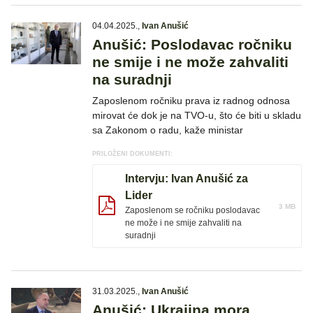
04.04.2025.
,
Ivan Anušić
Anušić: Poslodavac ročniku
ne smije i ne može zahvaliti
na suradnji
Zaposlenom ročniku prava iz radnog odnosa​
mirovat će dok je na TVO-u, što će biti u skladu
sa Zakonom o radu, kaže ministar
PRILOŽENI DOKUMENTI:
Intervju: Ivan Anušić za
Lider
3 MB
Zaposlenom se ročniku poslodavac
ne može i ne smije zahvaliti na
suradnji
31.03.2025.
,
Ivan Anušić
Anušić: Ukrajina mora