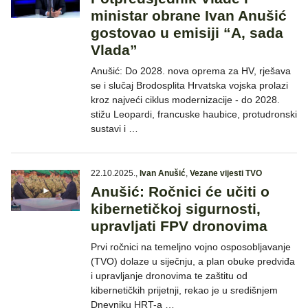
ministar obrane Ivan Anušić
gostovao u emisiji “A, sada
Vlada”
Anušić: Do 2028. nova oprema za HV, rješava
se i slučaj Brodosplita Hrvatska vojska prolazi
kroz najveći ciklus modernizacije - do 2028.
stižu Leopardi, francuske haubice, protudronski
sustavi i …
22.10.2025.
,
Ivan Anušić
,
Vezane vijesti TVO
Anušić: Ročnici će učiti o
kibernetičkoj sigurnosti,
upravljati FPV dronovima
Prvi ročnici na temeljno vojno osposobljavanje
(TVO) dolaze u siječnju, a plan obuke predviđa
i upravljanje dronovima te zaštitu od
kibernetičkih prijetnji, rekao je u središnjem
Dnevniku HRT-a …