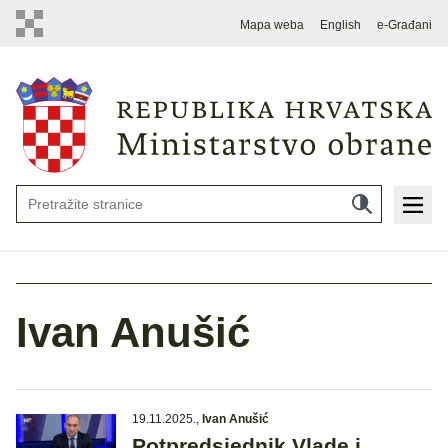
Mapa weba
English
e-Građani
Ivan Anušić
19.11.2025.
,
Ivan Anušić
Potpredsjednik Vlade i