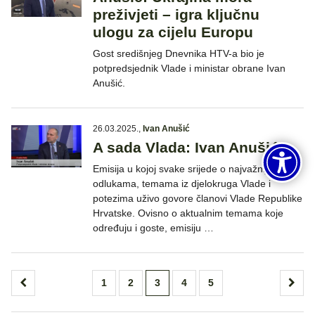
preživjeti – igra ključnu
ulogu za cijelu Europu
Gost središnjeg Dnevnika HTV-a bio je
potpredsjednik Vlade i ministar obrane Ivan
Anušić.
26.03.2025.
,
Ivan Anušić
A sada Vlada: Ivan Anušić
Emisija u kojoj svake srijede o najvažnijim
odlukama, temama iz djelokruga Vlade i
potezima uživo govore članovi Vlade Republike
Hrvatske. Ovisno o aktualnim temama koje
određuju i goste, emisiju …
Brojevi
1
2
3
4
5
stranica