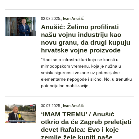
02.08.2025.
,
Ivan Anušić
Anušić: Želimo profilirati
našu vojnu industriju kao
novu granu, da drugi kupuju
hrvatske vojne proizvode
"Radi se o infrastrukturi koja se koristi u
mirnodopskom vremenu, koja je nužna u
smislu sigurnosti vezane uz potencijalne
elementarne nepogode i slično. No, u trenutku
potencijalne mobilizacije, …
30.07.2025.
,
Ivan Anušić
‘IMAM TREMU’ / Anušić
otkrio da će Zagreb preletjeti
devet Rafalea: Evo i koje
zemlje žele kupiti naše