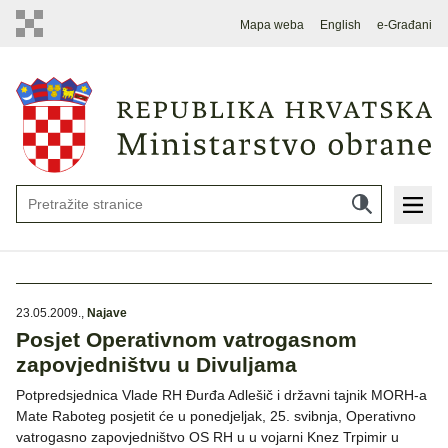
Mapa weba
English
e-Građani
23.05.2009.
,
Najave
Posjet Operativnom vatrogasnom
zapovjedništvu u Divuljama
Potpredsjednica Vlade RH Đurđa Adlešič i državni tajnik MORH-a
Mate Raboteg posjetit će u ponedjeljak, 25. svibnja, Operativno
vatrogasno zapovjedništvo OS RH u u vojarni Knez Trpimir u