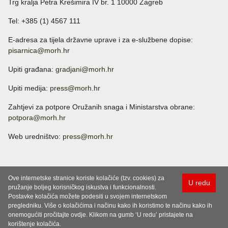
Trg kralja Petra Krešimira IV br. 1 10000 Zagreb
Tel: +385 (1) 4567 111
E-adresa za tijela državne uprave i za e-službene dopise:
pisarnica@morh.hr
Upiti građana:
gradjani@morh.hr
Upiti medija:
press@morh.hr
Zahtjevi za potpore Oružanih snaga i Ministarstva obrane:
potpora@morh.hr
Web uredništvo:
press@morh.hr
Ove internetske stranice koriste kolačiće (tzv. cookies) za
U redu
pružanje boljeg korisničkog iskustva i funkcionalnosti.
Postavke kolačića možete podesiti u svojem internetskom
pregledniku. Više o kolačićima i načinu kako ih koristimo te načinu kako ih
onemogućiti pročitajte ovdje. Klikom na gumb ‘U redu’ pristajete na
korištenje kolačića.