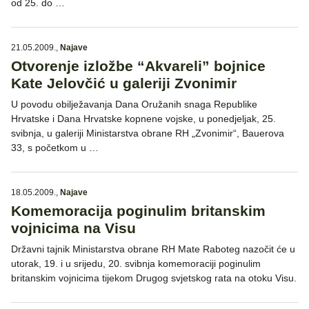
od 25. do …
21.05.2009.
,
Najave
Otvorenje izložbe “Akvareli” bojnice
Kate Jelovčić u galeriji Zvonimir
U povodu obilježavanja Dana Oružanih snaga Republike
Hrvatske i Dana Hrvatske kopnene vojske, u ponedjeljak, 25.
svibnja, u galeriji Ministarstva obrane RH „Zvonimir“, Bauerova
33, s početkom u …
18.05.2009.
,
Najave
Komemoracija poginulim britanskim
vojnicima na Visu
Državni tajnik Ministarstva obrane RH Mate Raboteg nazočit će u
utorak, 19. i u srijedu, 20. svibnja komemoraciji poginulim
britanskim vojnicima tijekom Drugog svjetskog rata na otoku Visu.