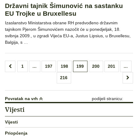
Državni tajnik Šimunović na sastanku
EU Trojke u Bruxellesu
Izaslanstvo Ministarstva obrane RH predvođeno državnim
tajnikom Pjerom Šimunovićem nazočit će u ponedjeljak, 18.
svibnja 2009., u zgradi Vijeća EU-a, Justus Lipsius, u Bruxellesu,
Balgija, s …
Brojevi
1
…
197
198
199
200
201
…
stranica
216
objava
Povratak na vrh
podijeli stranicu:
Vijesti
Vijesti
Priopćenja