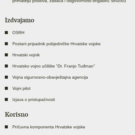
primatelju poslova, zadaća i odgovornosti brigadiru Stručiću
Izdvajamo
OSRH
Postani pripadnik pobjedničke Hrvatske vojske
Hrvatski vojnik
Hrvatsko vojno učilište “Dr. Franjo Tuđman”
Vojna sigurnosno-obavještajna agencija
Vojni pilot
Izjava o pristupačnosti
Korisno
Pričuvna komponenta Hrvatske vojske