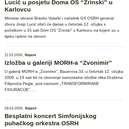
Lucić u posjetu Doma OS “Zrinski” u
Karlovcu
Ministar obrane Branko Vukelić i načelnik GS OSRH general
zbora Josip Lucić obići će danas u četvrtak 12. ožujka s
početkom u 15 sati Dom OS "Zrinski" u Karlovcu na kojem su u
tijeku radovi na obnovi.
11.03.2009.
,
Najave
Izložba u galeriji MORH-a “Zvonimir”
U galeriji MORH-a „Zvonimir“, Bauerova 33, u četvrtak 12. ožujka
2009. u 19 sati bit će otvorenje samostalne izložbe slika Dražena
Filipovića Pegle, pod nazivom „TRANSFORMIRANE
FIGURACIJE“. …
09.03.2009.
,
Najave
Besplatni koncert Simfonijskog
puhačkog orkestra OSRH