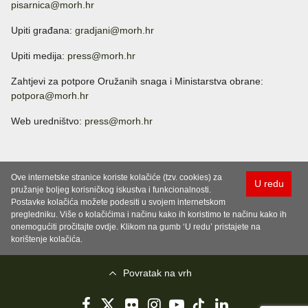
pisarnica@morh.hr
Upiti građana:
gradjani@morh.hr
Upiti medija:
press@morh.hr
Zahtjevi za potpore Oružanih snaga i Ministarstva obrane:
potpora@morh.hr
Web uredništvo:
press@morh.hr
Ove internetske stranice koriste kolačiće (tzv. cookies) za
U redu
pružanje boljeg korisničkog iskustva i funkcionalnosti.
Postavke kolačića možete podesiti u svojem internetskom
pregledniku. Više o kolačićima i načinu kako ih koristimo te načinu kako ih
onemogućiti pročitajte ovdje. Klikom na gumb ‘U redu’ pristajete na
korištenje kolačića.
Povratak na vrh