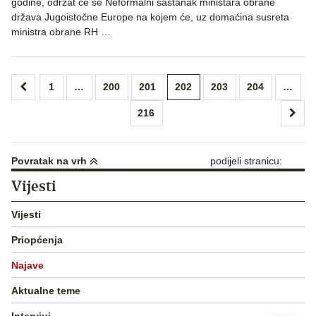
godine, održat će se Neformalni sastanak ministara obrane
država Jugoistočne Europe na kojem će, uz domaćina susreta
ministra obrane RH …
Brojevi
1
…
200
201
202
203
204
…
stranica
216
objava
Povratak na vrh
podijeli stranicu:
Vijesti
Vijesti
Priopćenja
Najave
Aktualne teme
Intervjui