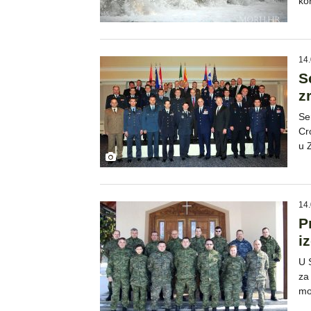
ko
14.
S
z
Se
Cr
u 
14.
P
i
U 
za
mo