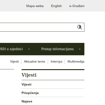
Mapa weba
English
e-Građani
H u zajednici
Pristup informacijama
Vijesti
Aktualne teme
Intervjui
Multimedija
Vijesti
i
Vijesti
Priopćenja
Najave