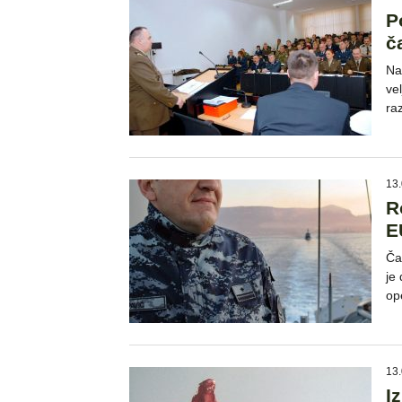
P
č
Na
ve
ra
13.
R
E
Ča
je
op
13.
I