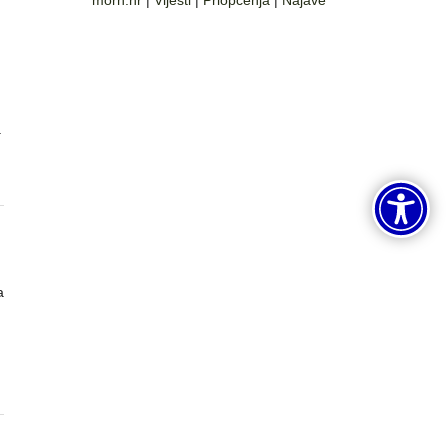
morh.hr
|
Vijesti
|
Priopćenja
|
Najave
a
a