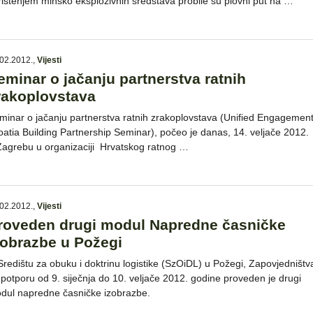
rištenjem minsko eksplozivnih sredstava probile su plovni put na …
02.2012.
,
Vijesti
eminar o jačanju partnerstva ratnih
rakoplovstava
minar o jačanju partnerstva ratnih zrakoplovstava (Unified Engagemen
oatia Building Partnership Seminar), počeo je danas, 14. veljače 2012.
Zagrebu u organizaciji Hrvatskog ratnog …
02.2012.
,
Vijesti
roveden drugi modul Napredne časničke
zobrazbe u Požegi
Središtu za obuku i doktrinu logistike (SzOiDL) u Požegi, Zapovjedništv
 potporu od 9. siječnja do 10. veljače 2012. godine proveden je drugi
dul napredne časničke izobrazbe.