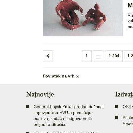
M
U 
ve
po
Brojevi
1
…
1.204
1.
stranica
objava
Povratak na vrh
Najnovije
Izdva
General-bojnik Zdilar predao dužnosti
OSR
zapovjednika HVU-a primatelju
Posta
poslova, zadaća i odgovornosti
Hrvat
brigadiru Stručiću