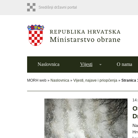
Središnji državni portal
Naslovnica
Vijesti
O nama
MORH web »
Naslovnica
»
Vijesti, najave i priopćenja
»
Stranica
14.
O
D
Na
Hr