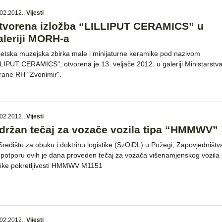
02.2012.
,
Vijesti
tvorena izložba “LILLIPUT CERAMICS” u
aleriji MORH-a
jetska muzejska zbirka male i minijaturne keramike pod nazivom
ILIPUT CERAMICS", otvorena je 13. veljače 2012. u galeriji Ministarstv
rane RH "Zvonimir".
02.2012.
,
Vijesti
držan tečaj za vozače vozila tipa “HMMWV”
Središtu za obuku i doktrinu logistike (SzOiDL) u Požegi, Zapovjedništv
 potporu ovih je dana proveden tečaj za vozača višenamjenskog vozila
like pokretljivosti HMMWV M1151
02.2012.
,
Vijesti