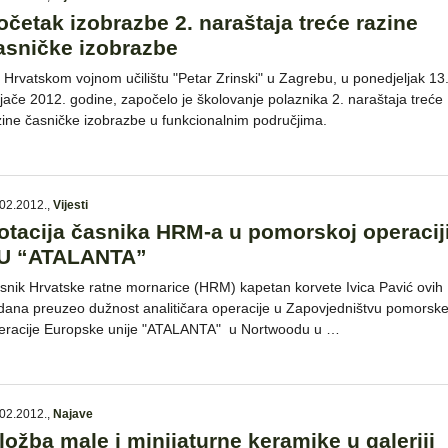
očetak izobrazbe 2. naraštaja treće razine
asničke izobrazbe
 Hrvatskom vojnom učilištu "Petar Zrinski" u Zagrebu, u ponedjeljak 13
ljače 2012. godine, započelo je školovanje polaznika 2. naraštaja treće
zine časničke izobrazbe u funkcionalnim područjima.
02.2012.
,
Vijesti
otacija časnika HRM-a u pomorskoj operacij
U “ATALANTA”
snik Hrvatske ratne mornarice (HRM) kapetan korvete Ivica Pavić ovih
 dana preuzeo dužnost analitičara operacije u Zapovjedništvu pomorsk
eracije Europske unije "ATALANTA" u Nortwoodu u …
02.2012.
,
Najave
zložba male i minijaturne keramike u galeriji