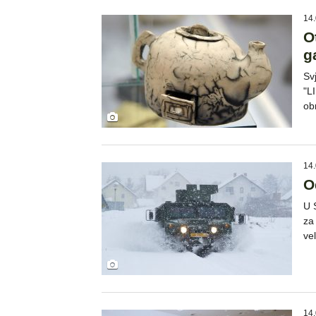
14.
O
g
Sv
"L
ob
14.
O
U 
za
ve
14.