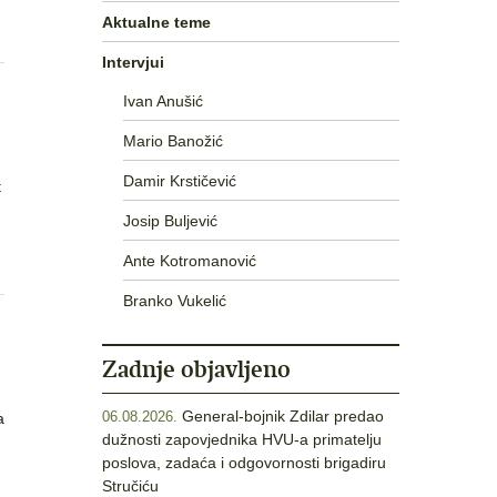
Aktualne teme
Intervjui
Ivan Anušić
Mario Banožić
Damir Krstičević
t
Josip Buljević
Ante Kotromanović
Branko Vukelić
Zadnje objavljeno
General-bojnik Zdilar predao
a
06.08.2026.
dužnosti zapovjednika HVU-a primatelju
poslova, zadaća i odgovornosti brigadiru
Stručiću