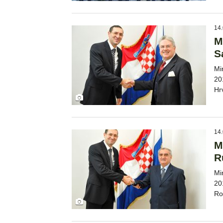
14.
M
S
Mi
20
Hr
14.
M
R
Mi
20
Ro