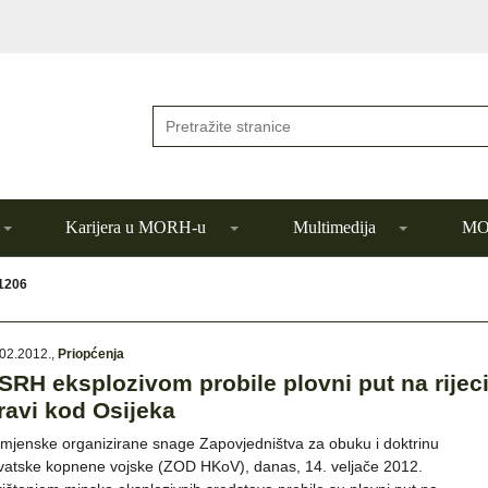
Karijera u MORH-u
Multimedija
MOR
 1206
02.2012.
,
Priopćenja
SRH eksplozivom probile plovni put na rijec
ravi kod Osijeka
mjenske organizirane snage Zapovjedništva za obuku i doktrinu
vatske kopnene vojske (ZOD HKoV), danas, 14. veljače 2012.