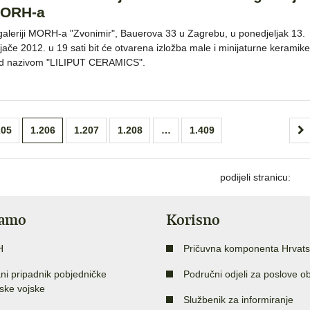
ORH-a
galeriji MORH-a "Zvonimir", Bauerova 33 u Zagrebu, u ponedjeljak 13.
ljače 2012. u 19 sati bit će otvarena izložba male i minijaturne keramike
d nazivom "LILIPUT CERAMICS".
205
1.206
1.207
1.208
…
1.409
podijeli stranicu:
jamo
Korisno
H
Pričuvna komponenta Hrvats
ni pripadnik pobjedničke
Područni odjeli za poslove o
ske vojske
Službenik za informiranje