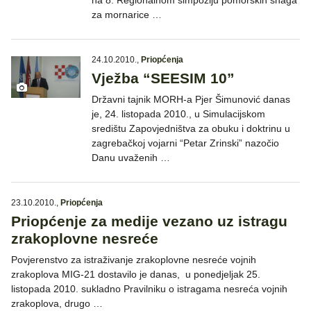
na 8. Regionalnom simpoziju pomorskih snaga
za mornarice …
24.10.2010.
,
Priopćenja
Vježba “SEESIM 10”
Državni tajnik MORH-a Pjer Šimunović danas
je, 24. listopada 2010., u Simulacijskom
središtu Zapovjedništva za obuku i doktrinu u
zagrebačkoj vojarni “Petar Zrinski” nazočio
Danu uvaženih …
23.10.2010.
,
Priopćenja
Priopćenje za medije vezano uz istragu
zrakoplovne nesreće
Povjerenstvo za istraživanje zrakoplovne nesreće vojnih
zrakoplova MIG-21 dostavilo je danas, u ponedjeljak 25.
listopada 2010. sukladno Pravilniku o istragama nesreća vojnih
zrakoplova, drugo …