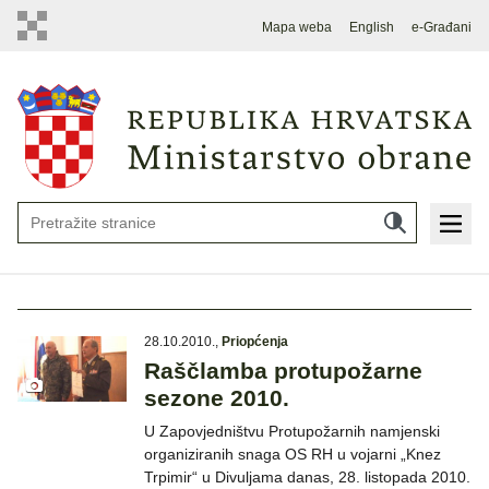
Mapa weba
English
e-Građani
28.10.2010.
,
Priopćenja
Raščlamba protupožarne
sezone 2010.
U Zapovjedništvu Protupožarnih namjenski
organiziranih snaga OS RH u vojarni „Knez
Trpimir“ u Divuljama danas, 28. listopada 2010.