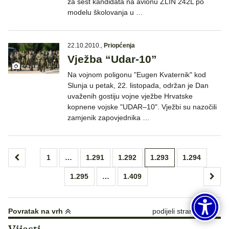
za šest kandidata na avionu ZLIN 242L po
modelu školovanja u …
22.10.2010.
,
Priopćenja
Vježba “Udar-10”
Na vojnom poligonu "Eugen Kvaternik" kod
Slunja u petak, 22. listopada, održan je Dan
uvaženih gostiju vojne vježbe Hrvatske
kopnene vojske "UDAR–10". Vježbi su nazočili
zamjenik zapovjednika …
Brojevi
1
…
1.291
1.292
1.293
1.294
stranica
1.295
…
1.409
objava
Povratak na vrh
podijeli stranicu: