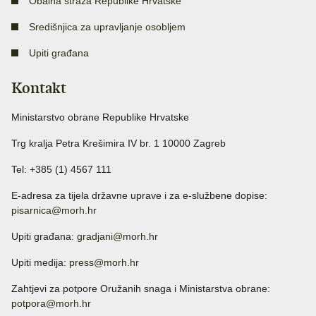
Obalna straža Republike Hrvatske
Središnjica za upravljanje osobljem
Upiti građana
Kontakt
Ministarstvo obrane Republike Hrvatske
Trg kralja Petra Krešimira IV br. 1 10000 Zagreb
Tel: +385 (1) 4567 111
E-adresa za tijela državne uprave i za e-službene dopise:
pisarnica@morh.hr
Upiti građana:
gradjani@morh.hr
Upiti medija:
press@morh.hr
Zahtjevi za potpore Oružanih snaga i Ministarstva obrane:
potpora@morh.hr