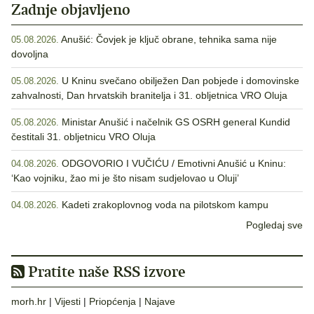
Zadnje objavljeno
Anušić: Čovjek je ključ obrane, tehnika sama nije
05.08.2026.
dovoljna
U Kninu svečano obilježen Dan pobjede i domovinske
05.08.2026.
zahvalnosti, Dan hrvatskih branitelja i 31. obljetnica VRO Oluja
Ministar Anušić i načelnik GS OSRH general Kundid
05.08.2026.
čestitali 31. obljetnicu VRO Oluja
ODGOVORIO I VUČIĆU / Emotivni Anušić u Kninu:
04.08.2026.
‘Kao vojniku, žao mi je što nisam sudjelovao u Oluji’
Kadeti zrakoplovnog voda na pilotskom kampu
04.08.2026.
Pogledaj sve
Pratite naše RSS izvore
morh.hr
|
Vijesti
|
Priopćenja
|
Najave