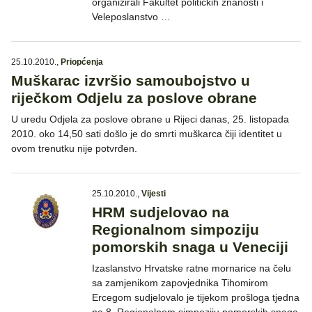
organizirali Fakultet političkih znanosti i
Veleposlanstvo …
25.10.2010.
,
Priopćenja
Muškarac izvršio samoubojstvo u
riječkom Odjelu za poslove obrane
U uredu Odjela za poslove obrane u Rijeci danas, 25. listopada
2010. oko 14,50 sati došlo je do smrti muškarca čiji identitet u
ovom trenutku nije potvrđen.
25.10.2010.
,
Vijesti
HRM sudjelovao na
Regionalnom simpoziju
pomorskih snaga u Veneciji
Izaslanstvo Hrvatske ratne mornarice na čelu
sa zamjenikom zapovjednika Tihomirom
Ercegom sudjelovalo je tijekom prošloga tjedna