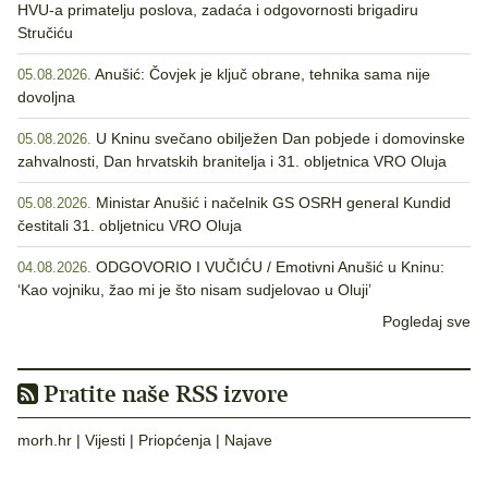
HVU-a primatelju poslova, zadaća i odgovornosti brigadiru
Stručiću
Anušić: Čovjek je ključ obrane, tehnika sama nije
05.08.2026.
dovoljna
U Kninu svečano obilježen Dan pobjede i domovinske
05.08.2026.
zahvalnosti, Dan hrvatskih branitelja i 31. obljetnica VRO Oluja
Ministar Anušić i načelnik GS OSRH general Kundid
05.08.2026.
čestitali 31. obljetnicu VRO Oluja
ODGOVORIO I VUČIĆU / Emotivni Anušić u Kninu:
04.08.2026.
‘Kao vojniku, žao mi je što nisam sudjelovao u Oluji’
Pogledaj sve
Pratite naše RSS izvore
morh.hr
|
Vijesti
|
Priopćenja
|
Najave