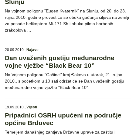
Slunju
Na vojnom poligonu "Eugen Kvaternik" na Slunju, od 20. do 23.
rujna 2010. godine provest će se obuka gađanja ciljeva na zemlji
za posade helikoptera Mi-171 Sh i obuka pilota borbenih
zrakoplova …
20.09.2010.
,
Najave
Dan uvaženih gostiju međunarodne
vojne vježbe “Black Bear 10”
Na Vojnom poligonu "Gašinci" kraj Đakova u utorak, 21. rujna
2010., s početkom u 10 sati održat će se Dan uvaženih gostiju
međunarodne vojne vježbe "Black Bear 10".
19.09.2010.
,
Vijesti
Pripadnici OSRH upućeni na područje
općine Brdovec
Temeljem današnjeg zahtjeva Državne uprave za zaštitu i