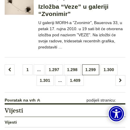
Izložba “Veze” u galeriji
“Zvonimir”
U galeriji MORH-a "Zvonimir", Bauerova 33, u
petak 17. rujna 2010. u 19 sati bit će otvorena
izložba pod nazivom "VEZE". Na izložbi će
svoje radove, tridesetak recentnih grafika,
predstaviti …
Brojevi
1
…
1.297
1.298
1.299
1.300
stranica
1.301
…
1.409
objava
Povratak na vrh
podijeli stranicu:
Vijesti
Vijesti