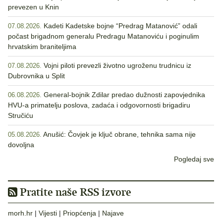
prevezen u Knin
Kadeti Kadetske bojne “Predrag Matanović” odali
07.08.2026.
počast brigadnom generalu Predragu Matanoviću i poginulim
hrvatskim braniteljima
Vojni piloti prevezli životno ugroženu trudnicu iz
07.08.2026.
Dubrovnika u Split
General-bojnik Zdilar predao dužnosti zapovjednika
06.08.2026.
HVU-a primatelju poslova, zadaća i odgovornosti brigadiru
Stručiću
Anušić: Čovjek je ključ obrane, tehnika sama nije
05.08.2026.
dovoljna
Pogledaj sve
Pratite naše RSS izvore
morh.hr
|
Vijesti
|
Priopćenja
|
Najave