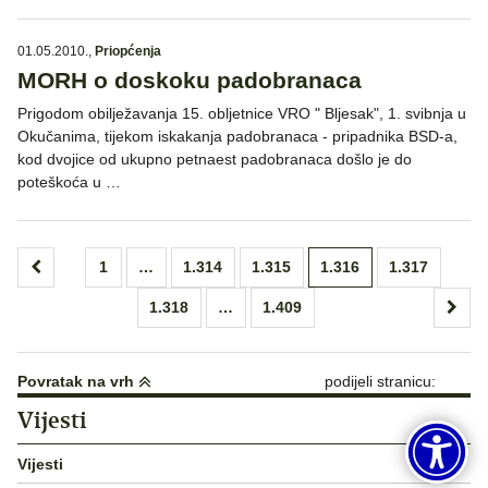
01.05.2010.
,
Priopćenja
MORH o doskoku padobranaca
Prigodom obilježavanja 15. obljetnice VRO " Bljesak", 1. svibnja u
Okučanima, tijekom iskakanja padobranaca - pripadnika BSD-a,
kod dvojice od ukupno petnaest padobranaca došlo je do
poteškoća u …
Brojevi
1
…
1.314
1.315
1.316
1.317
stranica
1.318
…
1.409
objava
Povratak na vrh
podijeli stranicu:
Vijesti
Vijesti