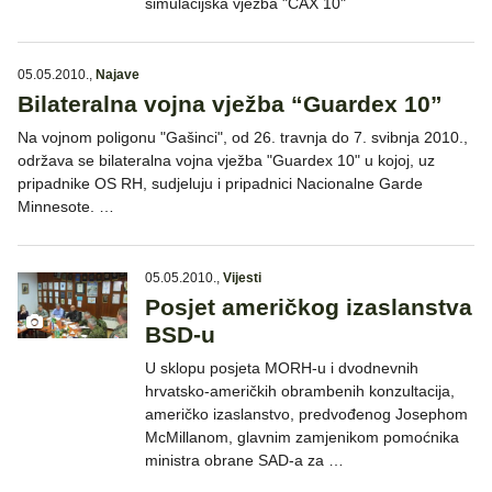
simulacijska vježba "CAX 10"
05.05.2010.
,
Najave
Bilateralna vojna vježba “Guardex 10”
Na vojnom poligonu "Gašinci", od 26. travnja do 7. svibnja 2010.,
održava se bilateralna vojna vježba "Guardex 10" u kojoj, uz
pripadnike OS RH, sudjeluju i pripadnici Nacionalne Garde
Minnesote. …
05.05.2010.
,
Vijesti
Posjet američkog izaslanstva
BSD-u
U sklopu posjeta MORH-u i dvodnevnih
hrvatsko-američkih obrambenih konzultacija,
američko izaslanstvo, predvođenog Josephom
McMillanom, glavnim zamjenikom pomoćnika
ministra obrane SAD-a za …