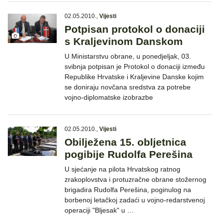
02.05.2010.
,
Vijesti
Potpisan protokol o donaciji
s Kraljevinom Danskom
U Ministarstvu obrane, u ponedjeljak, 03.
svibnja potpisan je Protokol o donaciji između
Republike Hrvatske i Kraljevine Danske kojim
se doniraju novčana sredstva za potrebe
vojno-diplomatske izobrazbe
02.05.2010.
,
Vijesti
Obilježena 15. obljetnica
pogibije Rudolfa Perešina
U sjećanje na pilota Hrvatskog ratnog
zrakoplovstva i protuzračne obrane stožernog
brigadira Rudolfa Perešina, poginulog na
borbenoj letačkoj zadaći u vojno-redarstvenoj
operaciji "Bljesak" u …