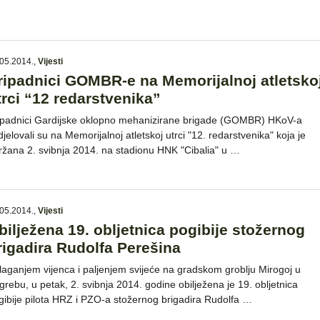
05.2014.
,
Vijesti
ripadnici GOMBR-e na Memorijalnoj atletsko
trci “12 redarstvenika”
ipadnici Gardijske oklopno mehanizirane brigade (GOMBR) HKoV-a
djelovali su na Memorijalnoj atletskoj utrci "12. redarstvenika" koja je
ržana 2. svibnja 2014. na stadionu HNK "Cibalia" u …
05.2014.
,
Vijesti
bilježena 19. obljetnica pogibije stožernog
rigadira Rudolfa Perešina
laganjem vijenca i paljenjem svijeće na gradskom groblju Mirogoj u
grebu, u petak, 2. svibnja 2014. godine obilježena je 19. obljetnica
gibije pilota HRZ i PZO-a stožernog brigadira Rudolfa …