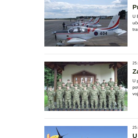
P
U 
uče
tr
25.
Z
U 
po
vo
25.
U