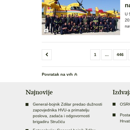
n
U 
20
na
Brojevi
1
…
446
stranica
objava
Povratak na vrh
Najnovije
Izdva
General-bojnik Zdilar predao dužnosti
OSR
zapovjednika HVU-a primatelju
Posta
poslova, zadaća i odgovornosti
Hrvat
brigadiru Stručiću