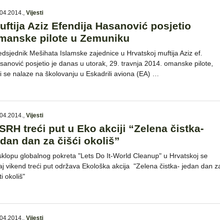
04.2014.
,
Vijesti
uftija Aziz Efendija Hasanović posjetio
manske pilote u Zemuniku
edsjednik Mešihata Islamske zajednice u Hrvatskoj muftija Aziz ef.
sanović posjetio je danas u utorak, 29. travnja 2014. omanske pilote,
ji se nalaze na školovanju u Eskadrili aviona (EA) …
04.2014.
,
Vijesti
SRH treći put u Eko akciji “Zelena čistka-
edan dan za čišći okoliš”
sklopu globalnog pokreta "Lets Do It-World Cleanup" u Hrvatskoj se
aj vikend treći put održava Ekološka akcija "Zelena čistka- jedan dan z
ti okoliš"
04.2014.
,
Vijesti