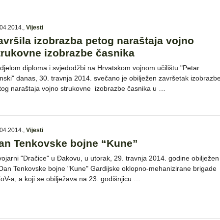
04.2014.
,
Vijesti
avršila izobrazba petog naraštaja vojno
trukovne izobrazbe časnika
djelom diploma i svjedodžbi na Hrvatskom vojnom učilištu "Petar
inski" danas, 30. travnja 2014. svečano je obilježen završetak izobrazb
tog naraštaja vojno strukovne izobrazbe časnika u …
04.2014.
,
Vijesti
an Tenkovske bojne “Kune”
vojarni "Dračice" u Đakovu, u utorak, 29. travnja 2014. godine obilježen
 Dan Tenkovske bojne "Kune" Gardijske oklopno-mehanizirane brigade
oV-a, a koji se obilježava na 23. godišnjicu …