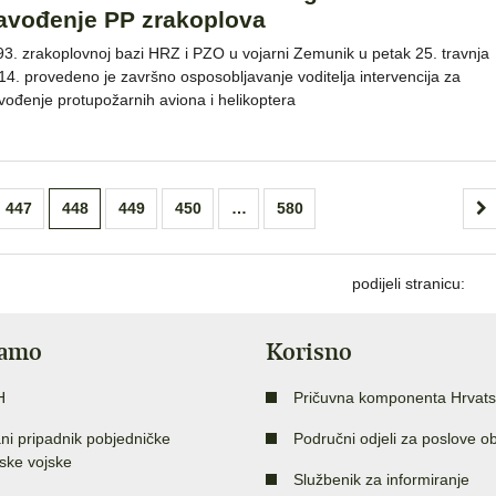
avođenje PP zrakoplova
93. zrakoplovnoj bazi HRZ i PZO u vojarni Zemunik u petak 25. travnja
14. provedeno je završno osposobljavanje voditelja intervencija za
vođenje protupožarnih aviona i helikoptera
447
448
449
450
…
580
podijeli stranicu:
jamo
Korisno
H
Pričuvna komponenta Hrvats
ni pripadnik pobjedničke
Područni odjeli za poslove o
ske vojske
Službenik za informiranje