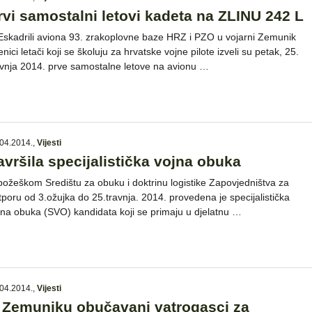
rvi samostalni letovi kadeta na ZLINU 242 L
Eskadrili aviona 93. zrakoplovne baze HRZ i PZO u vojarni Zemunik
nici letači koji se školuju za hrvatske vojne pilote izveli su petak, 25.
avnja 2014. prve samostalne letove na avionu …
04.2014.
,
Vijesti
avršila specijalistička vojna obuka
požeškom Središtu za obuku i doktrinu logistike Zapovjedništva za
tporu od 3.ožujka do 25.travnja. 2014. provedena je specijalistička
jna obuka (SVO) kandidata koji se primaju u djelatnu …
04.2014.
,
Vijesti
 Zemuniku obučavani vatrogasci za