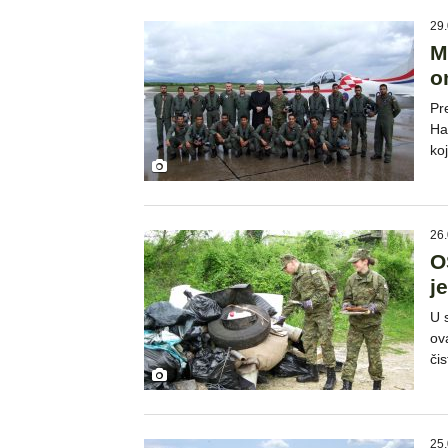
29.
M
o
Pr
Ha
ko
26.
O
j
U 
ov
čis
25.