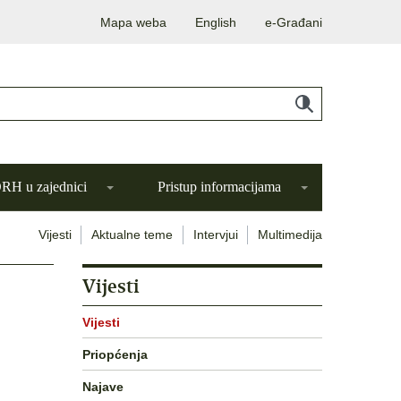
Mapa weba
English
e-Građani
H u zajednici
Pristup informacijama
Vijesti
Aktualne teme
Intervjui
Multimedija
Vijesti
Vijesti
u
Priopćenja
Najave