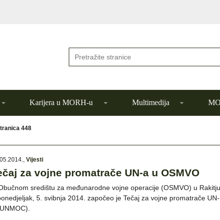
Karijera u MORH-u
Multimedija
MOR
tranica 448
05.2014.
,
Vijesti
ečaj za vojne promatrače UN-a u OSMVO
Obučnom središtu za međunarodne vojne operacije (OSMVO) u Rakitj
ponedjeljak, 5. svibnja 2014. započeo je Tečaj za vojne promatrače UN-
(UNMOC).