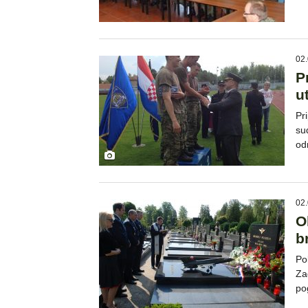
02.
P
u
Pr
su
od
02.
O
b
Po
Za
po