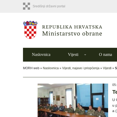
Središnji državni portal
Naslovnica
Vijesti
O nama
MORH web »
Naslovnica
»
Vijesti, najave i priopćenja
»
Vijesti
»
S
05.
T
U 
u 
a 