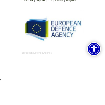
morh.hr
|
Vijesti
|
Priopćenja
|
Najave
European Defence Agency
a