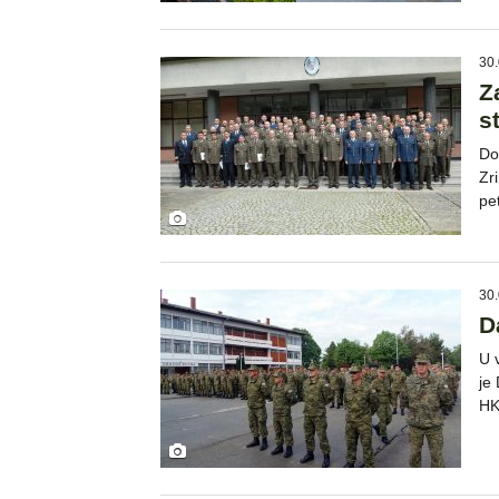
30.
Z
s
Do
Zr
pe
30.
D
U 
je
HK