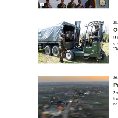
28.
O
U 
u 
"R
26.
P
Zr
tr
na