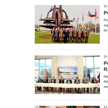
15.
P
Po
za
do
15.
P
R
Na
Ad
ze
15.