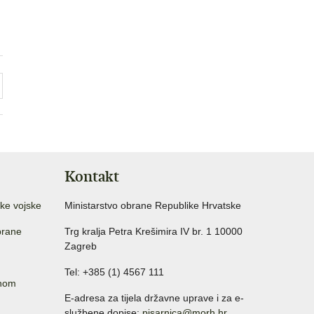
Kontakt
ke vojske
Ministarstvo obrane Republike Hrvatske
brane
Trg kralja Petra Krešimira IV br. 1 10000
Zagreb
Tel: +385 (1) 4567 111
anom
E-adresa za tijela državne uprave i za e-
službene dopise:
pisarnica@morh.hr