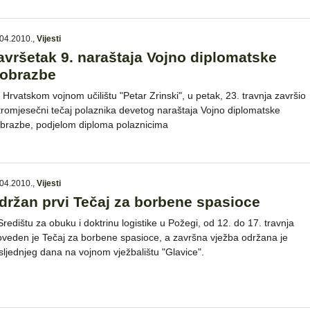
04.2010.
,
Vijesti
avršetak 9. naraštaja Vojno diplomatske
zobrazbe
 Hrvatskom vojnom učilištu "Petar Zrinski", u petak, 23. travnja završio
 tromjesečni tečaj polaznika devetog naraštaja Vojno diplomatske
obrazbe, podjelom diploma polaznicima
04.2010.
,
Vijesti
držan prvi Tečaj za borbene spasioce
Središtu za obuku i doktrinu logistike u Požegi, od 12. do 17. travnja
oveden je Tečaj za borbene spasioce, a završna vježba održana je
sljednjeg dana na vojnom vježbalištu "Glavice".