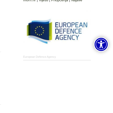
morh.hr
|
Vijesti
|
Priopćenja
|
Najave
European Defence Agency