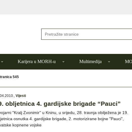
Karijera u MORH-u
Multimedija
MOR
tranica 545
04.2010.
,
Vijesti
9. obljetnica 4. gardijske brigade “Pauci”
ojarni "Kralj Zvonimir" u Kninu, u srijedu, 28. travnja obilježena je 19.
ljetnica osnutka 4. gardijske brigade, 2. motorizirane bojne "Pauci",
vatske kopnene vojske