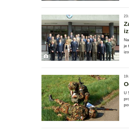
23.
Z
i
Na
je
iz
19.
O
U 
pr
po