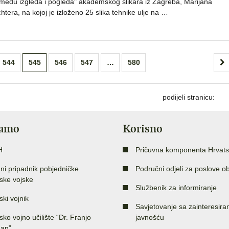
zmeđu izgleda i pogleda" akademskog slikara iz Zagreba, Marijana
chtera, na kojoj je izloženo 25 slika tehnike ulje na …
544
545
546
547
…
580
podijeli stranicu:
jamo
Korisno
H
Pričuvna komponenta Hrvats
ni pripadnik pobjedničke
Područni odjeli za poslove o
ske vojske
Službenik za informiranje
ski vojnik
Savjetovanje sa zainteresir
sko vojno učilište “Dr. Franjo
javnošću
an”