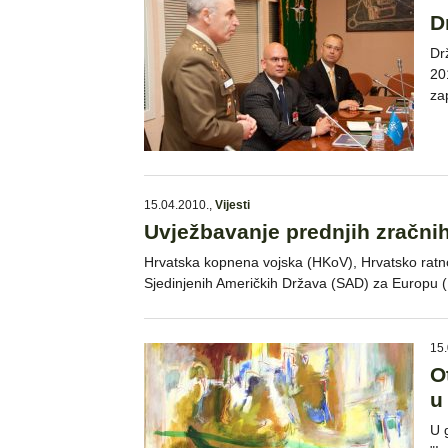
D
Dr
20
za
15.04.2010.
,
Vijesti
Uvježbavanje prednjih zračnih
Hrvatska kopnena vojska (HKoV), Hrvatsko ratn
Sjedinjenih Američkih Država (SAD) za Europu
15.
O
u
U 