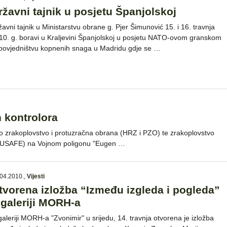
ržavni tajnik u posjetu Španjolskoj
žavni tajnik u Ministarstvu obrane g. Pjer Šimunović 15. i 16. travnja
10. g. boravi u Kraljevini Španjolskoj u posjetu NATO-ovom granskom
povjedništvu kopnenih snaga u Madridu gdje se …
 kontrolora
o zrakoplovstvo i protuzračna obrana (HRZ i PZO) te zrakoplovstvo
 (USAFE) na Vojnom poligonu "Eugen …
04.2010.
,
Vijesti
tvorena izložba “Između izgleda i pogleda”
 galeriji MORH-a
galeriji MORH-a "Zvonimir" u srijedu, 14. travnja otvorena je izložba