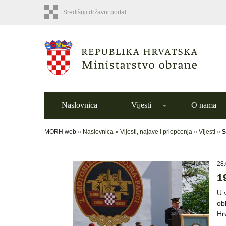
Središnji državni portal
Naslovnica
Vijesti
O nama
MORH web »
Naslovnica
»
Vijesti, najave i priopćenja
»
Vijesti
»
S
28.
1
U v
ob
Hr