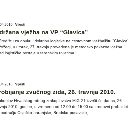
04.2010.
,
Vijesti
držana vježba na VP “Glavica”
Središtu za obuku i doktrinu logistike na cestovnom vježbalištu "Glavica
Požegi, u utorak, 27. travnja provedena je metodsko pokazna vježba
ad logističke postaje u terenskim uvjetima i …
04.2010.
,
Vijesti
robijanje zvučnog zida, 26. travnja 2010.
akoplov Hrvatskog ratnog zrakoplovstva MiG-21 izvršit će danas, 26.
avnja 2010. godine, u vremenu od 12.00 do 15.00 sati redovni probni let
 području Osječko-baranjske, Brodsko-posavske, …