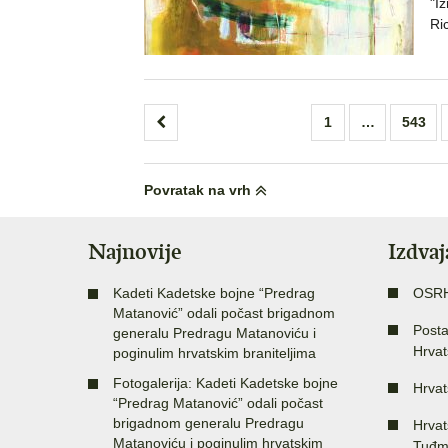
"I
Ri
Brojevi
1
…
543
stranica
objava
Povratak na vrh
Najnovije
Izdva
Kadeti Kadetske bojne “Predrag
OSR
Matanović” odali počast brigadnom
Posta
generalu Predragu Matanoviću i
Hrvat
poginulim hrvatskim braniteljima
Fotogalerija: Kadeti Kadetske bojne
Hrvat
“Predrag Matanović” odali počast
brigadnom generalu Predragu
Hrvat
Matanoviću i poginulim hrvatskim
Tuđm