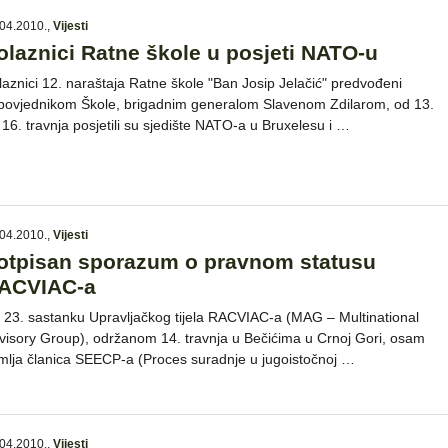
04.2010.
,
Vijesti
olaznici Ratne škole u posjeti NATO-u
laznici 12. naraštaja Ratne škole "Ban Josip Jelačić" predvođeni
povjednikom Škole, brigadnim generalom Slavenom Zdilarom, od 13.
 16. travnja posjetili su sjedište NATO-a u Bruxelesu i …
04.2010.
,
Vijesti
otpisan sporazum o pravnom statusu
ACVIAC-a
 23. sastanku Upravljačkog tijela RACVIAC-a (MAG – Multinational
visory Group), održanom 14. travnja u Bečićima u Crnoj Gori, osam
mlja članica SEECP-a (Proces suradnje u jugoistočnoj …
04.2010.
,
Vijesti