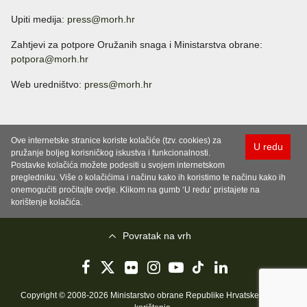
Upiti medija:
press@morh.hr
Zahtjevi za potpore Oružanih snaga i Ministarstva obrane:
potpora@morh.hr
Web uredništvo:
press@morh.hr
Ove internetske stranice koriste kolačiće (tzv. cookies) za
U redu
pružanje boljeg korisničkog iskustva i funkcionalnosti.
Postavke kolačića možete podesiti u svojem internetskom
pregledniku. Više o kolačićima i načinu kako ih koristimo te načinu kako ih
onemogućiti pročitajte ovdje. Klikom na gumb ‘U redu’ pristajete na
korištenje kolačića.
Povratak na vrh
Copyright © 2008-2026 Ministarstvo obrane Republike Hrvatske..
Uvjeti