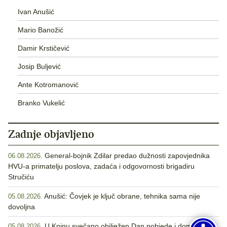
Ivan Anušić
Mario Banožić
Damir Krstičević
Josip Buljević
Ante Kotromanović
Branko Vukelić
Zadnje objavljeno
General-bojnik Zdilar predao dužnosti zapovjednika
06.08.2026.
HVU-a primatelju poslova, zadaća i odgovornosti brigadiru
Stručiću
Anušić: Čovjek je ključ obrane, tehnika sama nije
05.08.2026.
dovoljna
U Kninu svečano obilježen Dan pobjede i domovinske
05.08.2026.