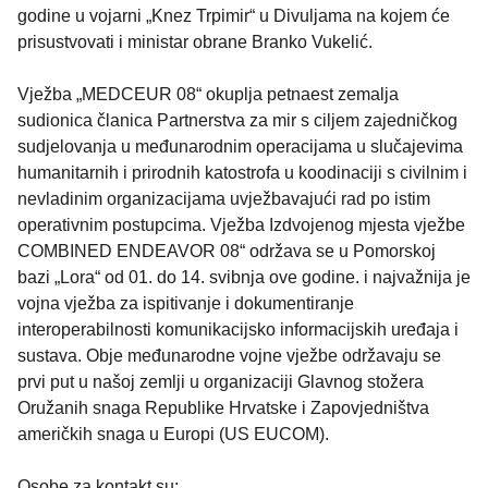
godine u vojarni „Knez Trpimir“ u Divuljama na kojem će
prisustvovati i ministar obrane Branko Vukelić.
Vježba „MEDCEUR 08“ okuplja petnaest zemalja
sudionica članica Partnerstva za mir s ciljem zajedničkog
sudjelovanja u međunarodnim operacijama u slučajevima
humanitarnih i prirodnih katostrofa u koodinaciji s civilnim i
nevladinim organizacijama uvježbavajući rad po istim
operativnim postupcima. Vježba Izdvojenog mjesta vježbe
COMBINED ENDEAVOR 08“ održava se u Pomorskoj
bazi „Lora“ od 01. do 14. svibnja ove godine. i najvažnija je
vojna vježba za ispitivanje i dokumentiranje
interoperabilnosti komunikacijsko informacijskih uređaja i
sustava. Obje međunarodne vojne vježbe održavaju se
prvi put u našoj zemlji u organizaciji Glavnog stožera
Oružanih snaga Republike Hrvatske i Zapovjedništva
američkih snaga u Europi (US EUCOM).
Osobe za kontakt su: