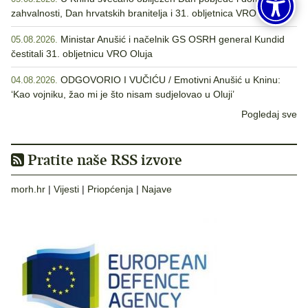
zahvalnosti, Dan hrvatskih branitelja i 31. obljetnica VRO Oluja
Ministar Anušić i načelnik GS OSRH general Kundid
05.08.2026.
čestitali 31. obljetnicu VRO Oluja
ODGOVORIO I VUČIĆU / Emotivni Anušić u Kninu:
04.08.2026.
‘Kao vojniku, žao mi je što nisam sudjelovao u Oluji’
Pogledaj sve
Pratite naše RSS izvore
morh.hr
|
Vijesti
|
Priopćenja
|
Najave