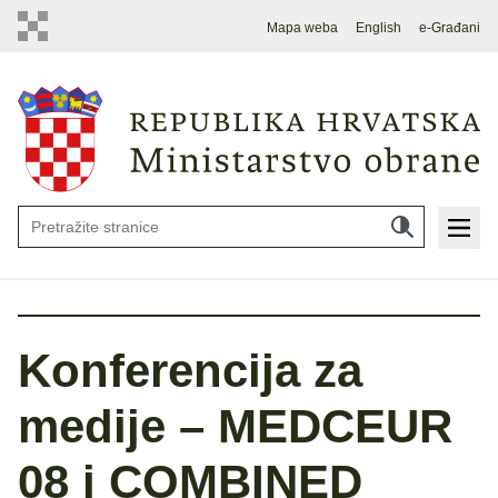
Mapa weba
English
e-Građani
Konferencija za
medije – MEDCEUR
08 i COMBINED