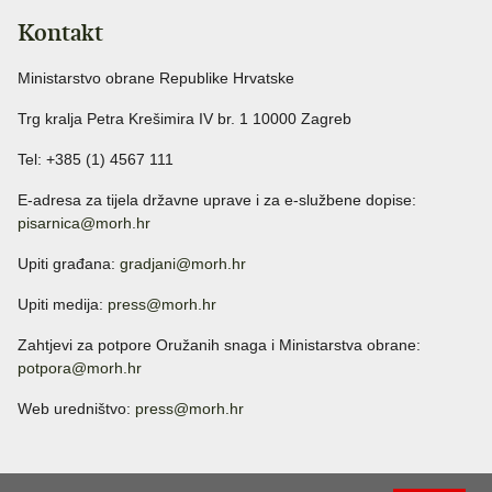
Kontakt
Ministarstvo obrane Republike Hrvatske
Trg kralja Petra Krešimira IV br. 1 10000 Zagreb
Tel: +385 (1) 4567 111
E-adresa za tijela državne uprave i za e-službene dopise:
pisarnica@morh.hr
Upiti građana:
gradjani@morh.hr
Upiti medija:
press@morh.hr
Zahtjevi za potpore Oružanih snaga i Ministarstva obrane:
potpora@morh.hr
Web uredništvo:
press@morh.hr