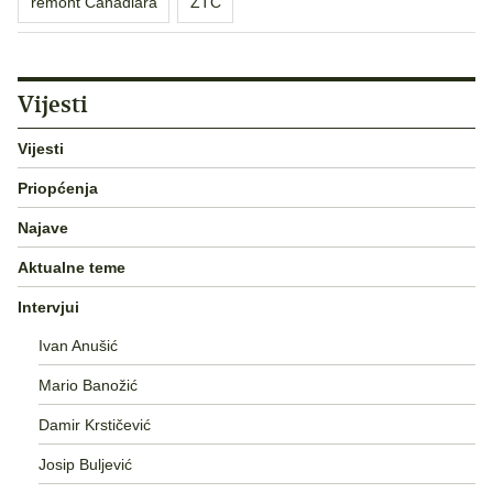
remont Canadiara
ZTC
Vijesti
Vijesti
Priopćenja
Najave
Aktualne teme
Intervjui
Ivan Anušić
Mario Banožić
Damir Krstičević
Josip Buljević