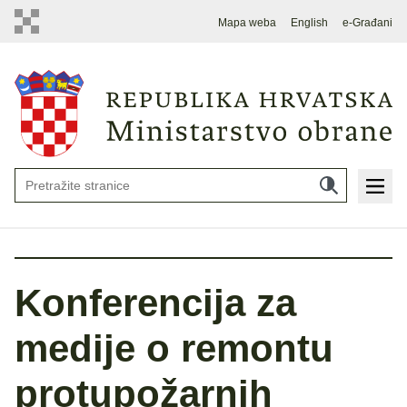
Mapa weba
English
e-Građani
Konferencija za
medije o remontu
protupožarnih