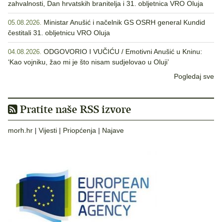
zahvalnosti, Dan hrvatskih branitelja i 31. obljetnica VRO Oluja
Ministar Anušić i načelnik GS OSRH general Kundid
05.08.2026.
čestitali 31. obljetnicu VRO Oluja
ODGOVORIO I VUČIĆU / Emotivni Anušić u Kninu:
04.08.2026.
‘Kao vojniku, žao mi je što nisam sudjelovao u Oluji’
Pogledaj sve
Pratite naše RSS izvore
morh.hr
|
Vijesti
|
Priopćenja
|
Najave