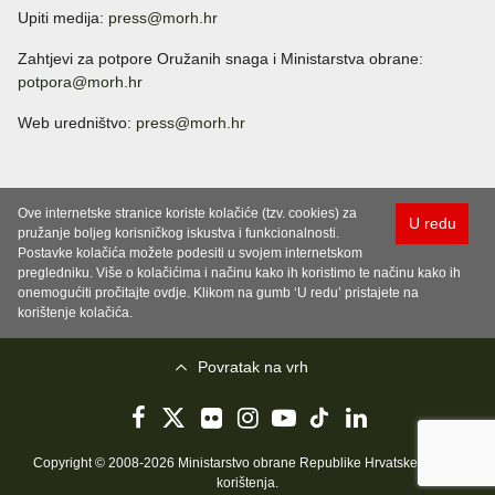
Upiti medija:
press@morh.hr
Zahtjevi za potpore Oružanih snaga i Ministarstva obrane:
potpora@morh.hr
Web uredništvo:
press@morh.hr
Ove internetske stranice koriste kolačiće (tzv. cookies) za
U redu
pružanje boljeg korisničkog iskustva i funkcionalnosti.
Postavke kolačića možete podesiti u svojem internetskom
pregledniku. Više o kolačićima i načinu kako ih koristimo te načinu kako ih
onemogućiti pročitajte ovdje. Klikom na gumb ‘U redu’ pristajete na
korištenje kolačića.
Povratak na vrh
Copyright © 2008-2026 Ministarstvo obrane Republike Hrvatske..
Uvjeti
korištenja
.