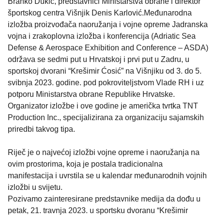
Branko Dukić, predstavnici Ministarstva obrane i direktor
športskog centra Višnjik Denis Karlović.Međunarodna
izložba proizvođača naoružanja i vojne opreme Jadranska
vojna i zrakoplovna izložba i konferencija (Adriatic Sea
Defense & Aerospace Exhibition and Conference – ASDA)
održava se sedmi put u Hrvatskoj i prvi put u Zadru, u
sportskoj dvorani “Krešimir Ćosić” na Višnjiku od 3. do 5.
svibnja 2023. godine. pod pokroviteljstvom Vlade RH i uz
potporu Ministarstva obrane Republike Hrvatske.
Organizator izložbe i ove godine je američka tvrtka TNT
Production Inc., specijalizirana za organizaciju sajamskih
priredbi takvog tipa.
Riječ je o najvećoj izložbi vojne opreme i naoružanja na
ovim prostorima, koja je postala tradicionalna
manifestacija i uvrstila se u kalendar međunarodnih vojnih
izložbi u svijetu.
Pozivamo zainteresirane predstavnike medija da dođu u
petak, 21. travnja 2023. u sportsku dvoranu “Krešimir