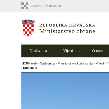
Središnji državni portal
Naslovnica
Vijesti
O nama
MORH web »
Naslovnica
»
Vijesti, najave i priopćenja
»
Vijesti
»
“
Francuskoj