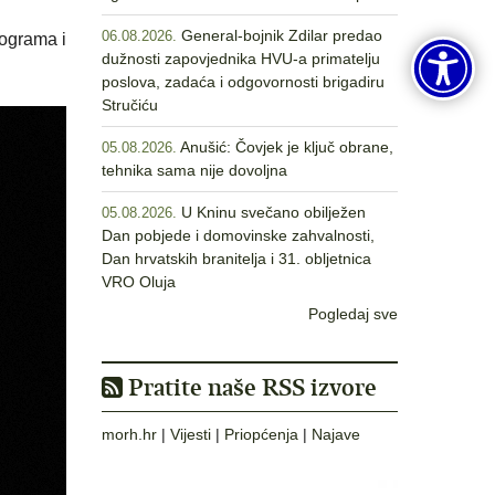
General-bojnik Zdilar predao
06.08.2026.
rograma i
dužnosti zapovjednika HVU-a primatelju
poslova, zadaća i odgovornosti brigadiru
Stručiću
Anušić: Čovjek je ključ obrane,
05.08.2026.
tehnika sama nije dovoljna
U Kninu svečano obilježen
05.08.2026.
Dan pobjede i domovinske zahvalnosti,
Dan hrvatskih branitelja i 31. obljetnica
VRO Oluja
Pogledaj sve
Pratite naše RSS izvore
morh.hr
|
Vijesti
|
Priopćenja
|
Najave