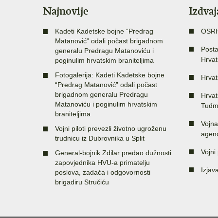
Najnovije
Izdva
Kadeti Kadetske bojne “Predrag
OSR
Matanović” odali počast brigadnom
Posta
generalu Predragu Matanoviću i
Hrvat
poginulim hrvatskim braniteljima
Fotogalerija: Kadeti Kadetske bojne
Hrvat
“Predrag Matanović” odali počast
brigadnom generalu Predragu
Hrvat
Matanoviću i poginulim hrvatskim
Tuđm
braniteljima
Vojna
Vojni piloti prevezli životno ugroženu
agenc
trudnicu iz Dubrovnika u Split
Vojni 
General-bojnik Zdilar predao dužnosti
zapovjednika HVU-a primatelju
Izjav
poslova, zadaća i odgovornosti
brigadiru Stručiću