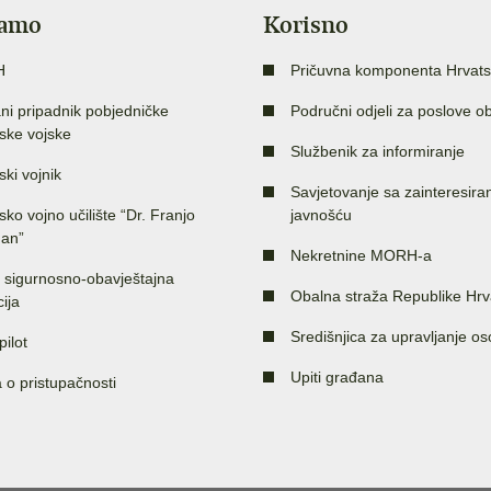
jamo
Korisno
H
Pričuvna komponenta Hrvats
ni pripadnik pobjedničke
Područni odjeli za poslove o
ske vojske
Službenik za informiranje
ski vojnik
Savjetovanje sa zainteresir
sko vojno učilište “Dr. Franjo
javnošću
an”
Nekretnine MORH-a
 sigurnosno-obavještajna
Obalna straža Republike Hrv
ija
Središnjica za upravljanje o
pilot
Upiti građana
a o pristupačnosti