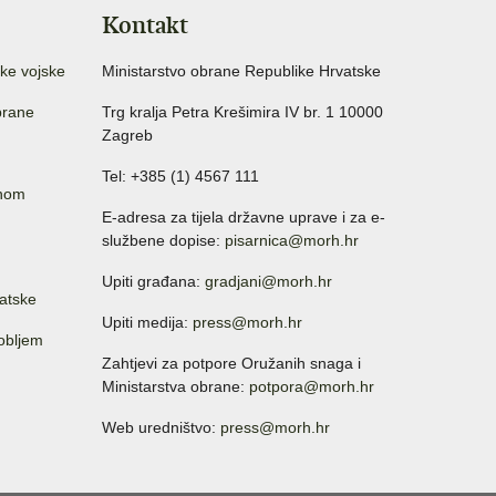
Kontakt
ke vojske
Ministarstvo obrane Republike Hrvatske
brane
Trg kralja Petra Krešimira IV br. 1 10000
Zagreb
Tel: +385 (1) 4567 111
anom
E-adresa za tijela državne uprave i za e-
službene dopise:
pisarnica@morh.hr
Upiti građana:
gradjani@morh.hr
atske
Upiti medija:
press@morh.hr
sobljem
Zahtjevi za potpore Oružanih snaga i
Ministarstva obrane:
potpora@morh.hr
Web uredništvo:
press@morh.hr