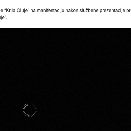
e “Krila Oluje” na manifestaciju nakon službene prezentacije p
je”.