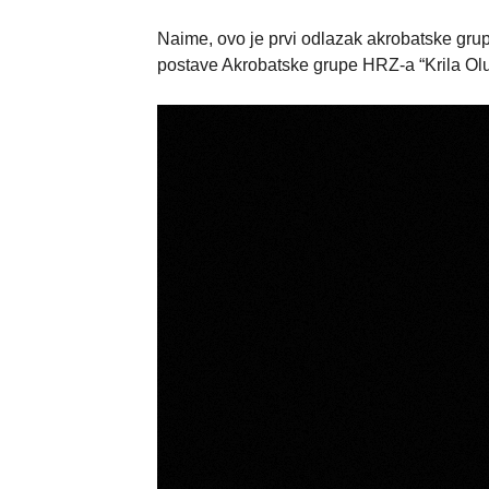
Naime, ovo je prvi odlazak akrobatske grup
postave Akrobatske grupe HRZ-a “Krila Olu