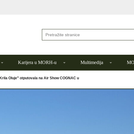
Karijera u MORH-u
Multimedija
MOR
Krila Oluje” otputovala na Air Show COGNAC u