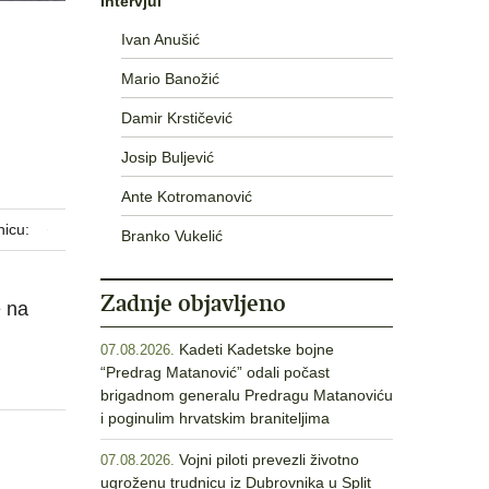
Intervjui
Ivan Anušić
Mario Banožić
Damir Krstičević
Josip Buljević
Ante Kotromanović
nicu:
Branko Vukelić
Zadnje objavljeno
e na
Kadeti Kadetske bojne
07.08.2026.
“Predrag Matanović” odali počast
brigadnom generalu Predragu Matanoviću
i poginulim hrvatskim braniteljima
n
Vojni piloti prevezli životno
07.08.2026.
ugroženu trudnicu iz Dubrovnika u Split