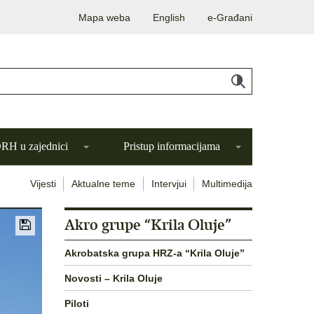
Mapa weba
English
e-Građani
H u zajednici
Pristup informacijama
Vijesti
Aktualne teme
Intervjui
Multimedija
Akro grupe “Krila Oluje”
Akrobatska grupa HRZ-a “Krila Oluje”
Novosti – Krila Oluje
Piloti