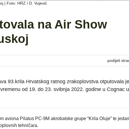
j | Foto: HRZ / D. Vujević
utovala na Air Show
uskoj
podijeli stra
ava 93.krila Hrvatskog ratnog zrakoplovstva otputovala j
remenu od 19. do 23. svibnja 2022. godine u Cognac u
am aviona Pilatus PC-9M akrobatske grupe “Krila Oluje” te jeda
oplovnih tehničara.