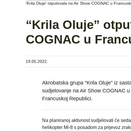
'Krila Oluje' otputovala na Air Show COGNAC u Francusko
“Krila Oluje” otp
COGNAC u Franc
19.05.2022.
Akrobatska grupa “Krila Oluje” iz sast
sudjelovanje na Air Show COGNAC u v
Francuskoj Republici.
Na planiranoj aktivnost sudjelovati će sed
helikopter Mi-8 s posadom za prijevoz zrak