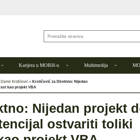
Karijera u MORH-u
Multimedija
MOR
»
Damir Krstičević
»
Krstičević za Direktno: Nijedan
 rast kao projekt VBA
ktno: Nijedan projekt 
ncijal ostvariti toliki
kao projekt VBA