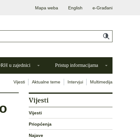
Mapa weba
English
e-Građani
H u zajednici
Pristup informacijama
Vijesti
Aktualne teme
Intervjui
Multimedija
Vijesti
do
Vijesti
Priopćenja
Najave