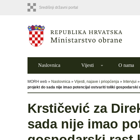
Središnji državni portal
Naslovnica
Vijesti
O nama
MORH web »
Naslovnica
»
Vijesti, najave i priopćenja
»
Intervjui
projekt do sada nije imao potencijal ostvariti toliki gospodarski
Krstičević za Dire
sada nije imao pote
gospodarski rast 