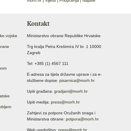
morh.hr
|
Vijesti
|
Priopćenja
|
Najave
Kontakt
ke vojske
Ministarstvo obrane Republike Hrvatske
brane
Trg kralja Petra Krešimira IV br. 1 10000
Zagreb
Tel: +385 (1) 4567 111
anom
E-adresa za tijela državne uprave i za e-
službene dopise:
pisarnica@morh.hr
Upiti građana:
gradjani@morh.hr
atske
Upiti medija:
press@morh.hr
sobljem
Zahtjevi za potpore Oružanih snaga i
Ministarstva obrane:
potpora@morh.hr
Web uredništvo:
press@morh.hr