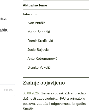
Aktualne teme
Intervjui
nicu:
Ivan Anušić
abiru
Mario Banožić
Damir Krstičević
Josip Buljević
Ante Kotromanović
Branko Vukelić
Zadnje objavljeno
751 KB
General-bojnik Zdilar predao
06.08.2026.
dužnosti zapovjednika HVU-a primatelju
poslova, zadaća i odgovornosti brigadiru
Stručiću