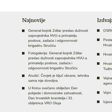
Najnovije
Izdva
General-bojnik Zdilar predao dužnosti
OSR
zapovjednika HVU-a primatelju
Posta
poslova, zadaća i odgovornosti
Hrvat
brigadiru Stručiću
Fotogalerija: General-bojnik Zdilar
Hrvat
predao dužnosti zapovjednika HVU-a
primatelju poslova, zadaća i
Hrvat
odgovornosti brigadiru Stručiću
Tuđm
Anušić: Čovjek je ključ obrane, tehnika
Vojna
sama nije dovoljna
agenc
U Kninu svečano obilježen Dan
Vojni 
pobjede i domovinske zahvalnosti,
Dan hrvatskih branitelja i 31.
Izjav
obljetnica VRO Oluja