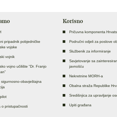
jamo
Korisno
H
Pričuvna komponenta Hrvats
ni pripadnik pobjedničke
Područni odjeli za poslove o
ske vojske
Službenik za informiranje
ski vojnik
Savjetovanje sa zainteresir
sko vojno učilište “Dr. Franjo
javnošću
an”
Nekretnine MORH-a
 sigurnosno-obavještajna
Obalna straža Republike Hrv
ija
Središnjica za upravljanje o
pilot
Upiti građana
a o pristupačnosti