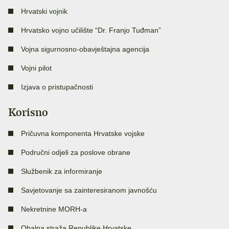
Hrvatski vojnik
Hrvatsko vojno učilište “Dr. Franjo Tuđman”
Vojna sigurnosno-obavještajna agencija
Vojni pilot
Izjava o pristupačnosti
Korisno
Pričuvna komponenta Hrvatske vojske
Područni odjeli za poslove obrane
Službenik za informiranje
Savjetovanje sa zainteresiranom javnošću
Nekretnine MORH-a
Obalna straža Republike Hrvatske