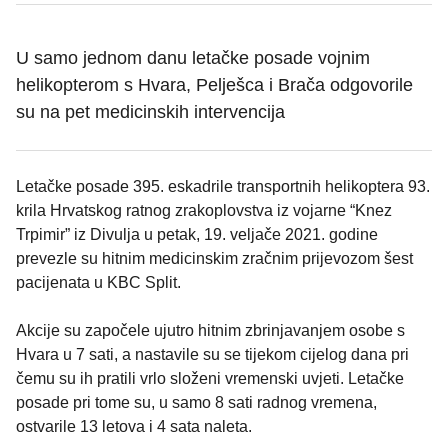
U samo jednom danu letačke posade vojnim
helikopterom s Hvara, Pelješca i Brača odgovorile
su na pet medicinskih intervencija
Letačke posade 395. eskadrile transportnih helikoptera 93.
krila Hrvatskog ratnog zrakoplovstva iz vojarne “Knez
Trpimir” iz Divulja u petak, 19. veljače 2021. godine
prevezle su hitnim medicinskim zračnim prijevozom šest
pacijenata u KBC Split.
Akcije su započele ujutro hitnim zbrinjavanjem osobe s
Hvara u 7 sati, a nastavile su se tijekom cijelog dana pri
čemu su ih pratili vrlo složeni vremenski uvjeti. Letačke
posade pri tome su, u samo 8 sati radnog vremena,
ostvarile 13 letova i 4 sata naleta.