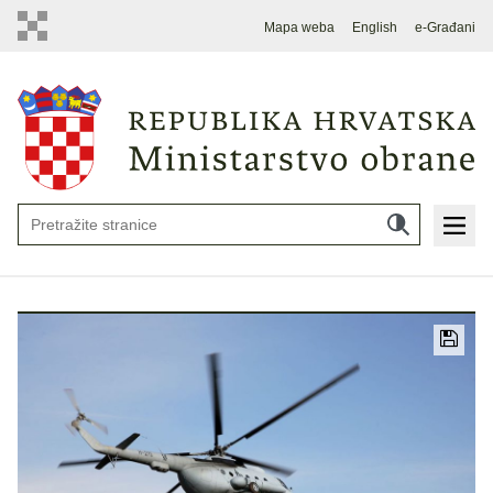
Mapa weba
English
e-Građani