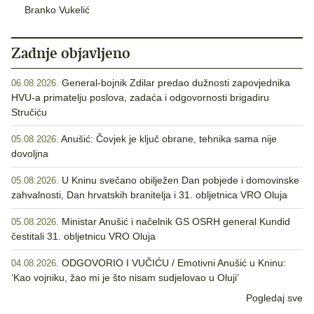
Branko Vukelić
Zadnje objavljeno
General-bojnik Zdilar predao dužnosti zapovjednika
06.08.2026.
HVU-a primatelju poslova, zadaća i odgovornosti brigadiru
Stručiću
Anušić: Čovjek je ključ obrane, tehnika sama nije
05.08.2026.
dovoljna
U Kninu svečano obilježen Dan pobjede i domovinske
05.08.2026.
zahvalnosti, Dan hrvatskih branitelja i 31. obljetnica VRO Oluja
Ministar Anušić i načelnik GS OSRH general Kundid
05.08.2026.
čestitali 31. obljetnicu VRO Oluja
ODGOVORIO I VUČIĆU / Emotivni Anušić u Kninu:
04.08.2026.
‘Kao vojniku, žao mi je što nisam sudjelovao u Oluji’
Pogledaj sve