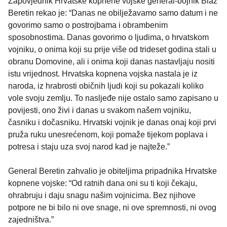
Zapovjednik Hrvatske kopnene vojske general-bojnik Blaž
Beretin rekao je: “Danas ne obilježavamo samo datum i ne
govorimo samo o postrojbama i obrambenim
sposobnostima. Danas govorimo o ljudima, o hrvatskom
vojniku, o onima koji su prije više od trideset godina stali u
obranu Domovine, ali i onima koji danas nastavljaju nositi
istu vrijednost. Hrvatska kopnena vojska nastala je iz
naroda, iz hrabrosti običnih ljudi koji su pokazali koliko
vole svoju zemlju. To nasljeđe nije ostalo samo zapisano u
povijesti, ono živi i danas u svakom našem vojniku,
časniku i dočasniku. Hrvatski vojnik je danas onaj koji prvi
pruža ruku unesrećenom, koji pomaže tijekom poplava i
potresa i staju uza svoj narod kad je najteže.”
General Beretin zahvalio je obiteljima pripadnika Hrvatske
kopnene vojske: “Od ratnih dana oni su ti koji čekaju,
ohrabruju i daju snagu našim vojnicima. Bez njihove
potpore ne bi bilo ni ove snage, ni ove spremnosti, ni ovog
zajedništva.”