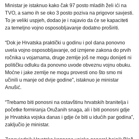
Ministar je istaknuo kako čak 97 posto mladih želi ići na
TVO, a samo ih se oko 3 posto poziva na prigovor savjesti.
To je veliki uspjeh, dodao je i najavio da će se kapaciteti
za temeljno vojno osposobljavanje dodatno proširiti.
“Dok je Hrvatska praktički u godinu i pol dana ponovno
uvela vojno osposobljavanje, od izmjene zakona do prvih
ročnika u vojarnama, druge zemlje još ne mogu donijeti ni
političku odluku da ponovno uvode obveznu vojnu obuku.
Moćne i jake zemlje ne mogu provesti ono što smo mi
učinili u manje od dvije godine”, istaknuo je ministar
Anušić.
“Trebamo biti ponosni na ostavštinu hrvatskih branitelja i
početke formiranja Oružanih snaga, ali i biti ponosni gdje
je Hrvatska vojska danas i gdje će biti u idućih par godina”,
zaključio je ministar.