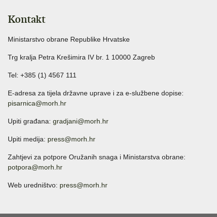
Kontakt
Ministarstvo obrane Republike Hrvatske
Trg kralja Petra Krešimira IV br. 1 10000 Zagreb
Tel: +385 (1) 4567 111
E-adresa za tijela državne uprave i za e-službene dopise:
pisarnica@morh.hr
Upiti građana:
gradjani@morh.hr
Upiti medija:
press@morh.hr
Zahtjevi za potpore Oružanih snaga i Ministarstva obrane:
potpora@morh.hr
Web uredništvo:
press@morh.hr