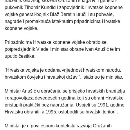
načelnik Glavnog stožera Oružanih snaga RH general-
pukovnik Tihomir Kundid i zapovjednik Hrvatske kopnene
vojske general-bojnik Blaž Beretin uručili su pohvale,
nagrade i promaknuća istaknutim pripadnicima Hrvatske
kopnene vojske.
Pripadnicima Hrvatske kopnene vojske obratio se
potpredsjednik Vlade i ministar obrane Ivan Anušić te im
uputio čestitke.
“Hrvatska vojska je dodana vrijednost hrvatskom narodu,
hrvatskom čovjeku i hrvatskoj državi”, istaknuo je ministar.
Ministar Anušić u obraćanju se prisjetio hrvatskih branitelja
i dragovoljaca devedesetih godina koji su obrani Hrvatske
pristupili praktički bez naoružanja. Uspjeli su 1991. godine
Hrvatsku obraniti, a 1995. oslobodili su hrvatski teritorij.
Ministar je u povijesnom kontekstu razvoja Oružanih