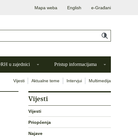
Mapa weba
English
e-Građani
H u zajednici
Pristup informacijama
Vijesti
Aktualne teme
Intervjui
Multimedija
Vijesti
Vijesti
Priopćenja
Najave