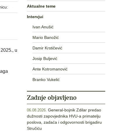
Aktualne teme
nicu:
Intervjui
Ivan Anušić
Mario Banožić
Damir Krstičević
 2025., u
Josip Buljević
Ante Kotromanović
naga
Branko Vukelić
Zadnje objavljeno
General-bojnik Zdilar predao
06.08.2026.
dužnosti zapovjednika HVU-a primatelju
poslova, zadaća i odgovornosti brigadiru
Stručiću