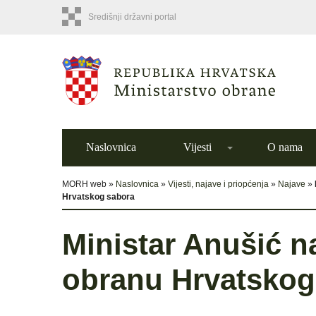
Središnji državni portal
Naslovnica
Vijesti
O nama
MORH web »
Naslovnica
»
Vijesti, najave i priopćenja
»
Najave
»
Hrvatskog sabora
Ministar Anušić n
obranu Hrvatskog