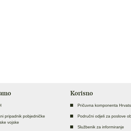
jamo
Korisno
H
Pričuvna komponenta Hrvats
ni pripadnik pobjedničke
Područni odjeli za poslove o
ske vojske
Službenik za informiranje