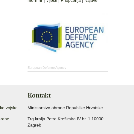
morh.hr
|
Vijesti
|
Priopćenja
|
Najave
European Defence Agency
Kontakt
ke vojske
Ministarstvo obrane Republike Hrvatske
brane
Trg kralja Petra Krešimira IV br. 1 10000
Zagreb